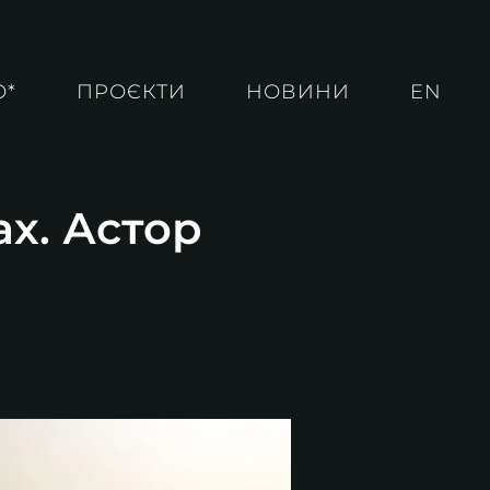
О*
ПРОЄКТИ
НОВИНИ
EN
ах. Астор