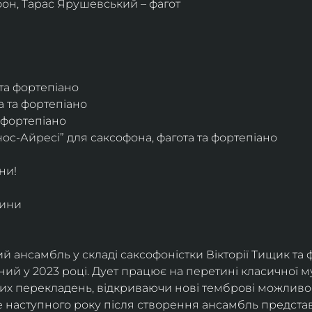
фон, Тарас Ярушевський – фагот
 та фортепіано
а та фортепіано
а фортепіано
ос-Айресі” для саксофона, фагота та фортепіано
ни!
дини
й ансамбль у складі саксофоністки Вікторії Тищик та 
ий у 2023 році. Дует працює на перетині класичної му
ких перекладень, відкриваючи нові темброві можливо
е наступного року після створення ансамбль представи