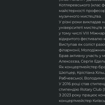
Котляревського (клас ф
майстерності професорки
музичного мистецтва.
У різні роки викладав 
університеті мистецтв 
у тому числі VIII Міжна
відкритого фестивалю-ко
Виступав як соліст раз
філармонії, Молодіжни
Брав активну участь у
Алексєєва, Сергія Едель
Як концертмейстер брав
Шютцер, Крістіана Хіль
Рабчевської, Володими
У 2016 році став стипен
стипендію Rotary Club (
З 2023 року працює кон
концертмейстер Київськ