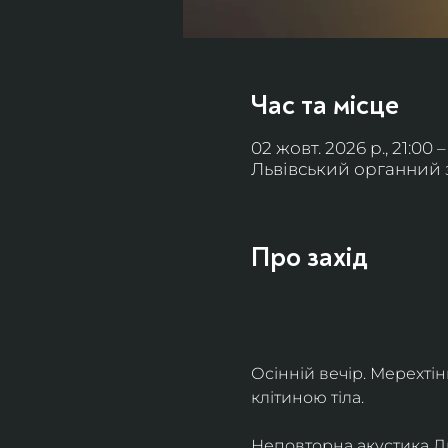
Час та місце
02 жовт. 2026 р., 21:00 –
Львівський органний за
Про захід
Осінній вечір. Мерехті
клітиною тіла. 
Неповторна акустика Льв