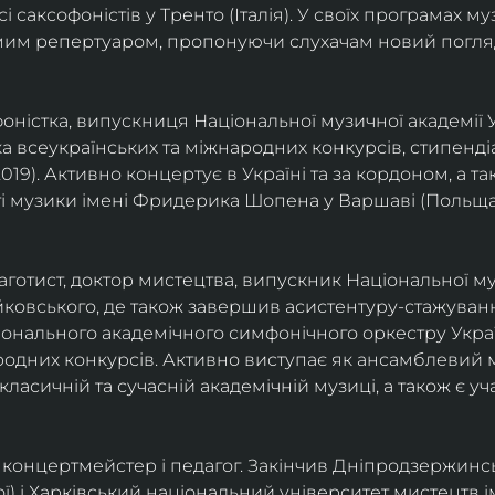
саксофоністів у Тренто (Італія). У своїх програмах м
омим репертуаром, пропонуючи слухачам новий погля
фоністка, випускниця Національної музичної академії У
а всеукраїнських та міжнародних конкурсів, стипенд
(2019). Активно концертує в Україні та за кордоном, а 
і музики імені Фридерика Шопена у Варшаві (Польща)
фаготист, доктор мистецтва, випускник Національної му
йковського, де також завершив асистентуру-стажуванн
ціонального академічного симфонічного оркестру Украї
родних конкурсів. Активно виступає як ансамблевий му
класичній та сучасній академічній музиці, а також є 
ст, концертмейстер і педагог. Закінчив Дніпродзержин
ої) і Харківський національний університет мистецтв ім