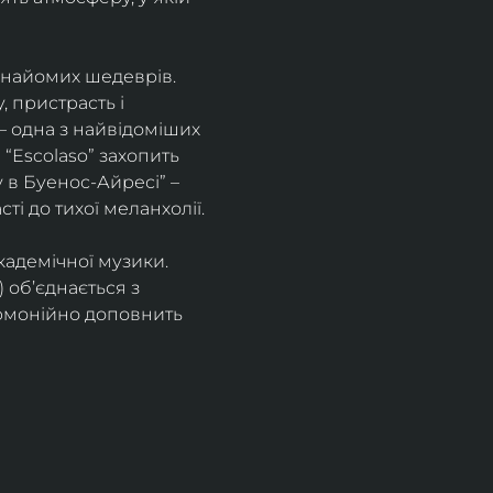
знайомих шедеврів. 
 пристрасть і 
– одна з найвідоміших 
“Escolaso” захопить 
 в Буенос-Айресі” – 
ті до тихої меланхолії. 
кадемічної музики. 
 об’єднається з 
рмонійно доповнить 