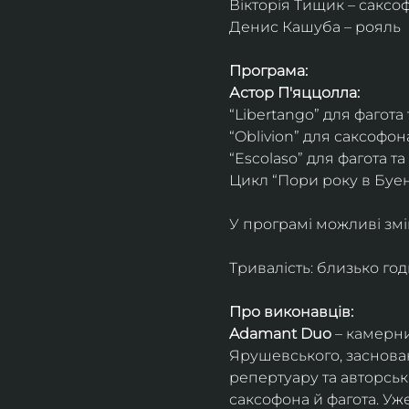
Вікторія Тищик – саксо
Денис Кашуба – рояль
Програма:
Астор П'яццолла:
“Libertango” для фагота
“Oblivion” для саксофон
“Escolaso” для фагота т
Цикл “Пори року в Буен
У програмі можливі змі
Тривалість: близько го
Про виконавців:
Adamant Duo
 – камерни
Ярушевського, заснован
репертуару та авторсь
саксофона й фагота. Уж