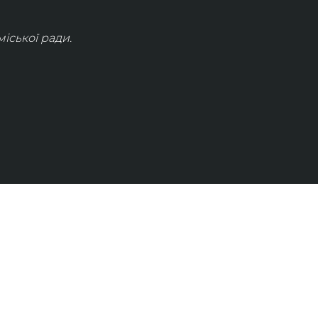
іської ради.
КОНТАКТИ
info@lvivconcert.house
+38 098 871 0180 (лінія 1)