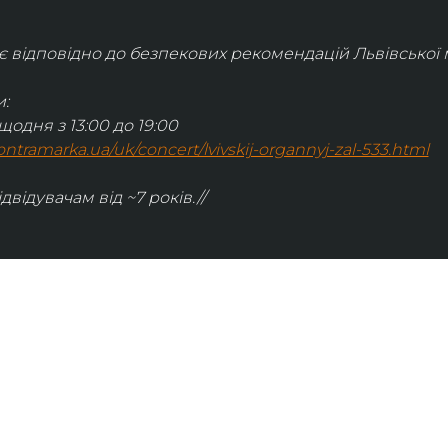
відповідно до безпекових рекомендацій Львівської м
:
щодня з 13:00 до 19:00
.kontramarka.ua/uk/concert/lvivskij-organnyj-zal-533.html
ідвідувачам від ~7 років.//
ІНФОРМАЦІЯ
ональну
команда
ive. Сьогодні
правила відвідування
як влаштовано орган