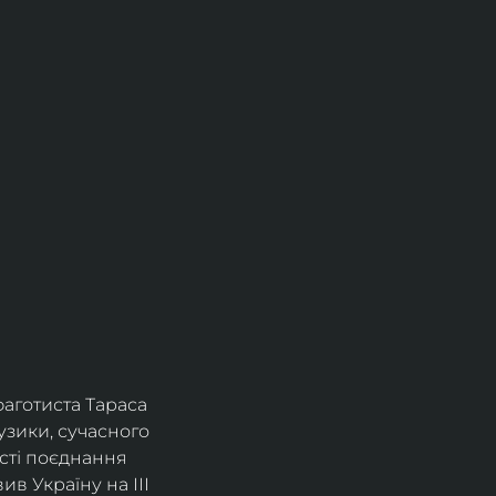
фаготиста Тараса 
зики, сучасного 
сті поєднання 
в Україну на ІІІ 