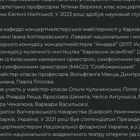
ортепіано професорки Тетяни Веркіної, клас концерт
 Євгенії Нікітської). У 2023 році здобув науковий ступ
на кафедрі концертмейстерської майстерності у Харк
імені Івана Котляревського. Лавреат національних і м
родного конкурсу концертмейстерів “Амадей” (2017, Ук
нкурсу музичного мистецтва “Харківські асамблеї” (20
ом із Київським камерним оркестром, симфонічним ор
м симфонічним оркестром (МАСО) “Слобожанський”.
 майстер-класах професорів Вольфганга Манца, Дмитр
мана, Павла Гілілова.
 участь у майстер-класах Ольги Кульчинської, Пілле Л
ца, Ріхарда Реша, Ярослава Шемета, Челсо Антуньєса,
ра Чекалюка, Варвари Васильєвої.
діатом Ваґнерівського товариства (Байройт, Німеччина
Харків, Україна). У 2021 році був стипендіатом Президе
цертмейстером Національної філармонії України, а з 
ого національного академічного театру оперети (за 