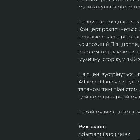
музика культового арг
Незвичне поєднання сак
Концерт розпочнеться л
невгамовну енергію танг
композицій П'яццолли, 
азартом і стрімкою експ
музичну історію, у якій 
На сцені зустрінуться м
Adamant Duo у складі Ві
талановитим піаністом
цей неординарний музи
Нехай музика цього веч
Виконавці: 
Adamant Duo (Київ): 