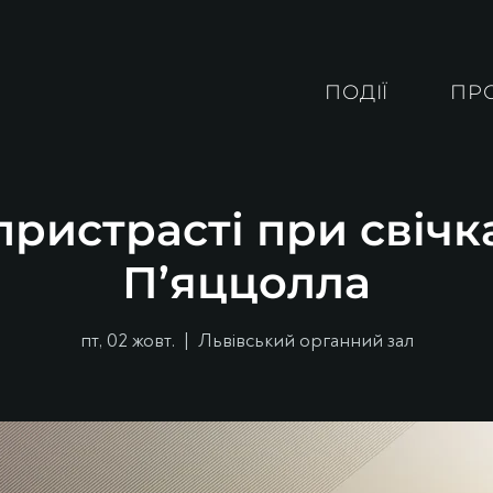
ПОДІЇ
ПР
ристрасті при свічк
П’яццолла
пт, 02 жовт.
  |  
Львівський органний зал