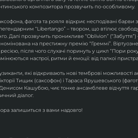
ентинського композитора прозвучить по-особливому. 
софона, фагота та рояля відкриє несподівані барви 
егендарним “Libertango” – твором, що втілює свободу,
о. Далі прозвучить проникливе “Oblivion” (“Забуття”) 
номінована на престижну премію “Греммі”. Віртуозне 
ресією, після чого слухачі поринуть у цикл “Пори року
змінюються настрої, ритми й емоції: від палкої пристрас
узиканти, які відкривають нові темброві можливості а
кторії Тищик (саксофон) і Тараса Ярушевського (фагот)
 Денисом Кашубою, чиє тонке ансамблеве відчуття га
чний діалог.
ора залишиться з вами надовго!