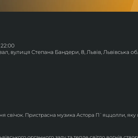
 22:00
л, вулиця Степана Бандери, 8, Львів, Львівська обл
ння свічок. Пристрасна музика Астора П`яццолли, яку
івського органного залу та тепле світло вогнів створя