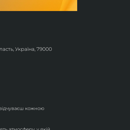
асть, Україна, 79000
 відчуваєш кожною 
ть атмосферу, у якій 