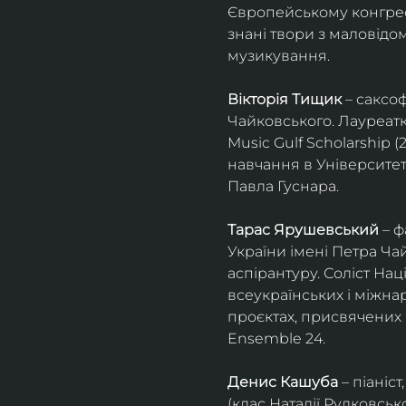
Європейському конгресі 
знані твори з маловід
музикування.
Вікторія Тищик
 – саксо
Чайковського. Лауреатк
Music Gulf Scholarship 
навчання в Університет
Павла Гуснара.
Тарас Ярушевський
 – 
України імені Петра Ча
аспірантуру. Соліст На
всеукраїнських і міжна
проєктах, присвячених 
Ensemble 24.
Денис Кашуба
 – піані
(клас Наталії Рудковськ