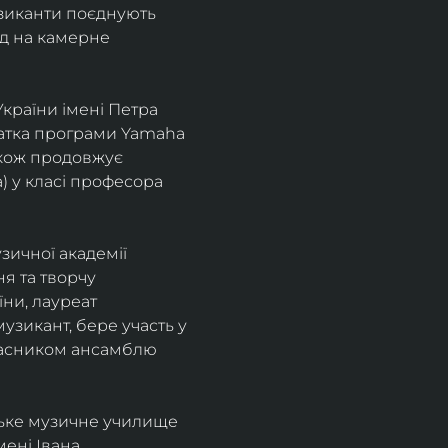
узиканти поєднують 
д на камерне 
країни імені Петра 
іатка програми Yamaha 
також продовжує 
 у класі професора 
зичної академії 
я та творчу 
ни, лауреат 
зикант, бере участь у 
учасником ансамблю 
ське музичне училище 
ені Івана 