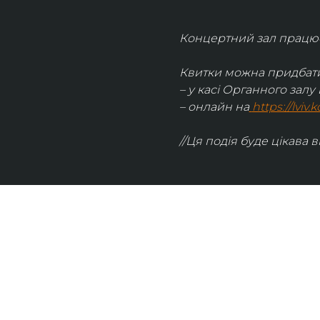
Концертний зал працює 
Квитки можна придбати
– у касі Органного залу 
– онлайн на
https://lviv
//Ця подія буде цікава в
UKRAINIAN LIVE
Наша команда з 2019 року реалізує загальнонаці
стратегію промоції української музики Ukrainian L
це: