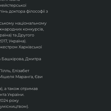
мейстерської 
інь доктора філософії з 
івському національному
іжнародних конкурсів,
раїна) та Другого
17, Україна).
кестром Харківської
а Башкірова, Дмитра
ілль, Елізабет 
 Мішеля Маранга, Єви 
), а також отримав
нта України. 
2024 року 
сумісництвом).