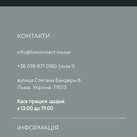
КОНТАКТИ
info@lvivconcert.house
+38 098 871 0180 (лінія 1)
вулиця Степана Бандери 8,
Львів, Україна, 79013
Каса працює щодня
з 13:00 до 19:00
ІНФОРМАЦІЯ