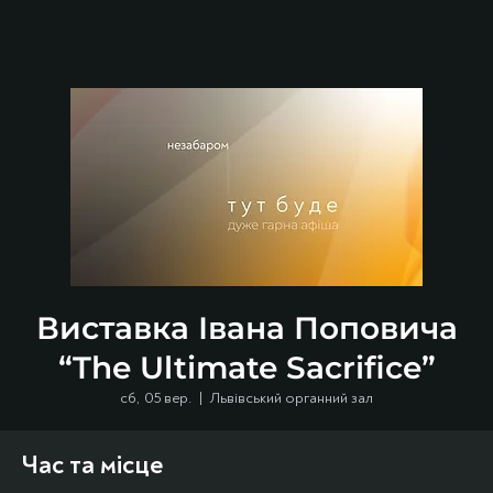
Виставка Івана Поповича
“The Ultimate Sacrifice”
сб, 05 вер.
  |  
Львівський органний зал
Час та місце