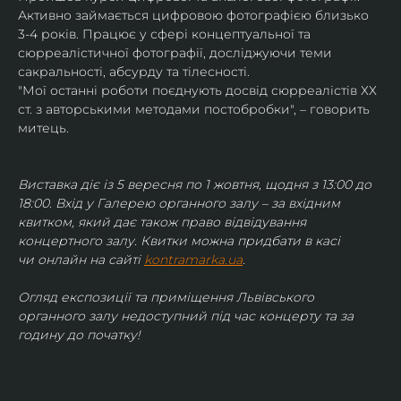
Активно займається цифровою фотографією близько 
3-4 років. Працює у сфері концептуальної та 
сюрреалістичної фотографії, досліджуючи теми 
сакральності, абсурду та тілесності.
"Мої останні роботи поєднують досвід сюрреалістів ХХ 
ст. з авторськими методами постобробки", – говорить 
митець.
Виставка діє із 5 вересня по 1 жовтня, щодня з 13:00 до 
18:00. Вхід у Галерею органного залу – за вхідним 
квитком, який дає також право відвідування 
концертного залу. Квитки можна придбати в касі 
чи онлайн на сайті 
kontramarka.ua
.
Огляд експозиції та приміщення Львівського 
органного залу недоступний під час концерту та за 
годину до початку!