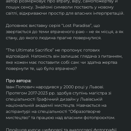
автор розмірковує про втрату, віру, самопожертву й 
пошук сенсу. Знайомі символи постають у новому 
світлі, відкриваючи простір для власних інтерпретацій.
Доповнює виставку серія “Lost Paradise”, що 
звертається до теми втраченого раю – не як місця, а як 
стану, до якого людина прагне повернутися.
“The Ultimate Sacrifice” не пропонує готових 
відповідей. Натомість він залишає глядача з питанням, 
яке кожен має поставити собі сам: чи здатна жертва 
повернути те, що було втрачено?
Про автора:
Іван Попович народився у 2000 році у Львові. 
Протягом 2017-2023 рр. здобув ступінь магістра зі 
спеціальності Графічний дизайн у Львівській 
національній академії мистецтв. Навчається на 
аспірантурі на спеціальності "Образотворче 
мистецтво" та працюю над власним фотопроєктом.
Пройшов курси цифрової та аналогової фотографії. 