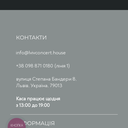
КОНТАКТИ
info@lvivconcert.house
+38 098 871 0180 (лінія 1)
вулиця Степана Бандери 8,
Львів, Україна, 79013
Каса працює щодня
з 13:00 до 19:00
ІНФОРМАЦІЯ
КНОПКА