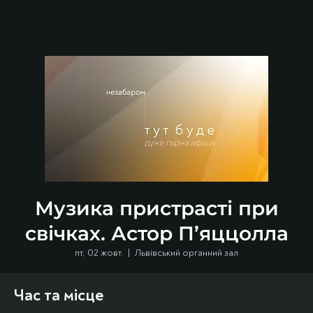
Музика пристрасті при
свічках. Астор П’яццолла
пт, 02 жовт.
  |  
Львівський органний зал
Час та місце