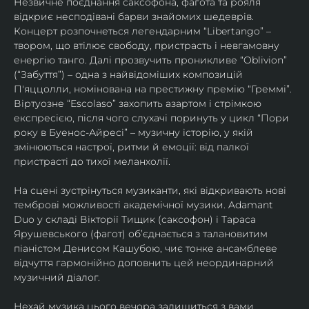
Незвичне поєднання саксофона, фагота та рояля 
відкриє несподівані барви знайомих шедеврів. 
Концерт розпочнеться легендарним “Libertango” – 
твором, що втілює свободу, пристрасть і невгамовну 
енергію танго. Далі прозвучить проникливе “Oblivion” 
(“Забуття”) – одна з найвідоміших композицій 
П'яццолли, номінована на престижну премію “Греммі”. 
Віртуозне “Escolaso” захопить азартом і стрімкою 
експресією, після чого слухачі поринуть у цикл “Пори 
року в Буенос-Айресі” – музичну історію, у якій 
змінюються настрої, ритми й емоції: від палкої 
пристрасті до тихої меланхолії. 
На сцені зустрінуться музиканти, які відкривають нові 
темброві можливості академічної музики. Adamant 
Duo у складі Вікторії Тищик (саксофон) і Тараса 
Ярушевського (фагот) об’єднається з талановитим 
піаністом Денисом Кашубою, чиє тонке ансамблеве 
відчуття гармонійно доповнить цей неординарний 
музичний діалог.
Нехай музика цього вечора залишиться з вами 