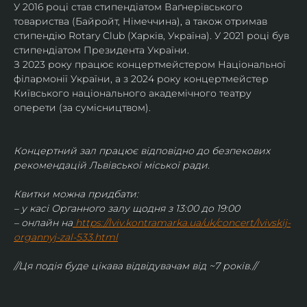
У 2016 році став стипендіатом Ваґнерівського 
товариства (Байройт, Німеччина), а також отримав
стипендію Rotary Club (Харків, Україна). У 2021 році був 
стипендіатом Президента України. 
З 2023 року працює концертмейстером Національної 
філармонії України, а з 2024 року концертмейстер 
Київського національного академічного театру 
оперети (за сумісництвом).
Концертний зал працює відповідно до безпекових 
рекомендацій Львівської міської ради.
Квитки можна придбати:
– у касі Органного залу щодня з 13:00 до 19:00
– онлайн на
https://lviv.kontramarka.ua/uk/concert/lvivskij-
organnyj-zal-533.html
//Ця подія буде цікава відвідувачам від ~7 років.//