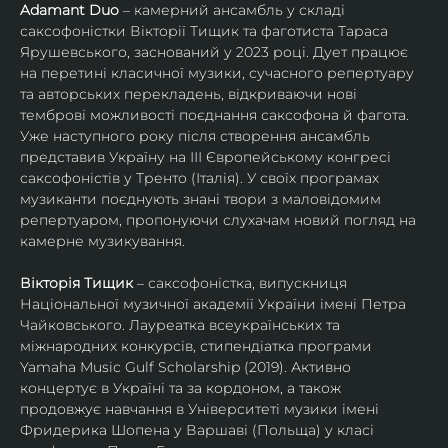
Adamant Duo
 – камерний ансамбль у складі 
саксофоністки Вікторії Тищик та фаготиста Тараса 
Ярушевського, заснований у 2023 році. Дует працює 
на перетині класичної музики, сучасного репертуару 
та авторських перекладень, відкриваючи нові 
темброві можливості поєднання саксофона й фагота. 
Уже наступного року після створення ансамбль 
представив Україну на ІІІ Європейському конгресі 
саксофоністів у Тренто (Італія). У своїх програмах 
музиканти поєднують знані твори з маловідомим 
репертуаром, пропонуючи слухачам новий погляд на 
камерне музикування.
Вікторія Тищик
 – саксофоністка, випускниця 
Національної музичної академії України імені Петра 
Чайковського. Лауреатка всеукраїнських та 
міжнародних конкурсів, стипендіатка програми 
Yamaha Music Gulf Scholarship (2019). Активно 
концертує в Україні та за кордоном, а також 
продовжує навчання в Університеті музики імені 
Фридерика Шопена у Варшаві (Польща) у класі 