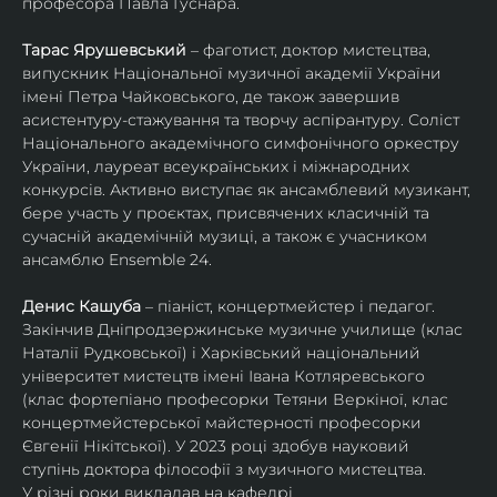
професора Павла Гуснара.
Тарас Ярушевський
 – фаготист, доктор мистецтва, 
випускник Національної музичної академії України 
імені Петра Чайковського, де також завершив 
асистентуру-стажування та творчу аспірантуру. Соліст 
Національного академічного симфонічного оркестру 
України, лауреат всеукраїнських і міжнародних 
конкурсів. Активно виступає як ансамблевий музикант, 
бере участь у проєктах, присвячених класичній та 
сучасній академічній музиці, а також є учасником 
ансамблю Ensemble 24.
Денис Кашуба
 – піаніст, концертмейстер і педагог. 
Закінчив Дніпродзержинське музичне училище (клас 
Наталії Рудковської) і Харківський національний 
університет мистецтв імені Івана Котляревського 
(клас фортепіано професорки Тетяни Веркіної, клас 
концертмейстерської майстерності професорки 
Євгенії Нікітської). У 2023 році здобув науковий 
ступінь доктора філософії з музичного мистецтва.
У різні роки викладав на кафедрі 