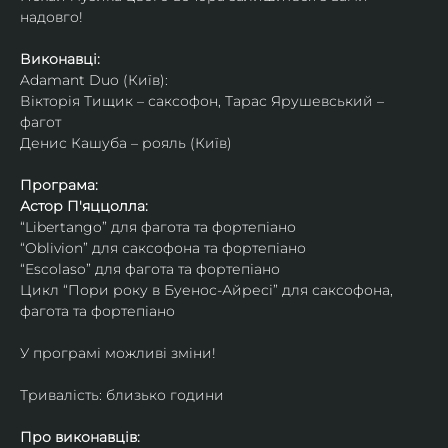
надовго!
Виконавці: 
Adamant Duo (Київ): 
Вікторія Тищик – саксофон, Тарас Ярушевський – 
фагот
Денис Кашуба – рояль (Київ) 
Програма:
Астор П'яццолла:
“Libertango” для фагота та фортепіано
“Oblivion” для саксофона та фортепіано
“Escolaso” для фагота та фортепіано
Цикл “Пори року в Буенос-Айресі” для саксофона, 
фагота та фортепіано
У програмі можливі зміни!
Тривалість: близько години
Про виконавців: