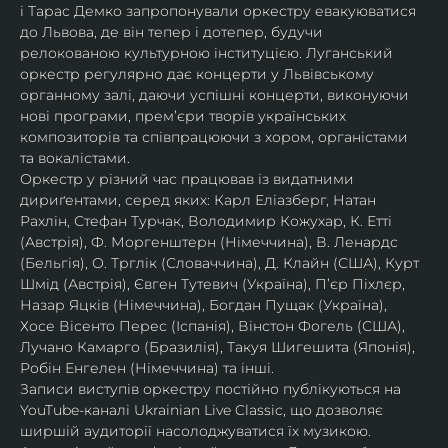
і Тарас Демко запропонували оркестру евакуюватися 
до Львова, де він тепер і дотепер, будучи 
релокованою культурною інституцією. Луганський 
оркестр регулярно дає концерти у Львівському 
органному залі, даючи успішні концерти, виконуючи 
нові програми, прем’єри творів українських 
композиторів та співпрацюючи з хором, органістами 
та вокалістами.
Оркестр у різний час працював із видатними 
дириґентами, серед яких: Карл Еліазберг, Натан 
Рахлін, Стефан Турчак, Володимир Кожухар, К. Етті 
(Австрія), Ф. Моргенштерн (Німеччина), В. Ленардс 
(Бельгія), О. Трглік (Словаччина), Д. Клайн (США), Курт 
Шмід (Австрія), Євген Тутевич (Україна), П’єр Піхлєр, 
Назар Яцків (Німеччина), Богдан Пущак (Україна), 
Хосе Вісенто Перес (Іспанія), Вінстон Фогель (США), 
Лучано Камарго (Бразилія), Такуя Шигешита (Японія), 
Робін Енгелен (Німеччина) та інші.
Записи виступів оркестру постійно публікуються на 
YouTube-каналі Ukrainian Live Classic, що дозволяє 
ширшій аудиторії насолоджуватися їх музикою​.