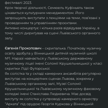
фестивалі 2023.
Крім творчої діяльності, Семюель Куфіньяль також 
цікавиться культурним менеджментом. Його 
запрошують виступати з лекціями на теми, пов’язані з 
проведенням та управлінням проєктами.
Активно концертує і кілька разів відвідував Україну, в 
тому числі дириґував на сцені Львівського органного 
залу. 
Євгенія Прокопович
 – скрипалька. Початкову музичну 
освіту здобула у Вінницькій дитячій музичній школі 
№1. Наразі навчається у Львівському державному 
музичному ліцеї імені Соломії Крушельницької у класі 
скрипки Лідії Футорської.
Як солістка та у складі камерних ансамблів регулярно 
виступає на концертних сценах Львова, зокрема у 
Львівському органному залі, Музеї Соломії 
Крушельницької та Львівському музичному фаховому 
коледжі імені Станіслава Людкевича. Має досвід 
виступу як солістка у супроводі камерного оркестру 
“Арката” під орудою Георгія Куркова у Вінницькій 