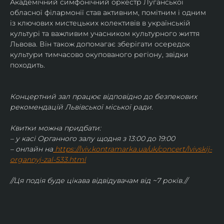
Академічний симфонічний оркестр Луганської 
обласної філармонії став активним, помітним і одним 
із ключових мистецьких колективів в українській 
культурі та важливим учасником культурного життя 
Львова. Він також допомагає зберігати осередок 
культури тимчасово окупованого регіону, звідки 
походить.
Концертний зал працює відповідно до безпекових 
рекомендацій Львівської міської ради.
Квитки можна придбати:
– у касі Органного залу щодня з 13:00 до 19:00
– онлайн на
https://lviv.kontramarka.ua/uk/concert/lvivskij-
organnyj-zal-533.html
//Ця подія буде цікава відвідувачам від ~7 років.//