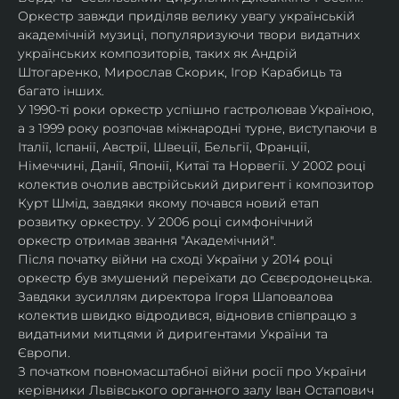
Оркестр завжди приділяв велику увагу українській 
академічній музиці, популяризуючи твори видатних 
українських композиторів, таких як Андрій 
Штогаренко, Мирослав Скорик, Ігор Карабиць та 
багато інших.
У 1990-ті роки оркестр успішно гастролював Україною, 
а з 1999 року розпочав міжнародні турне, виступаючи в 
Італії, Іспанії, Австрії, Швеції, Бельгії, Франції, 
Німеччині, Данії, Японії, Китаї та Норвегії. У 2002 році 
колектив очолив австрійський диригент і композитор 
Курт Шмід, завдяки якому почався новий етап 
розвитку оркестру. У 2006 році симфонічний 
оркестр отримав звання "Академічний".
Після початку війни на сході України у 2014 році 
оркестр був змушений переїхати до Сєвєродонецька. 
Завдяки зусиллям директора Ігоря Шаповалова 
колектив швидко відродився, відновив співпрацю з 
видатними митцями й диригентами України та 
Європи.
З початком повномасштабної війни росії про України 
керівники Львівського органного залу Іван Остапович 