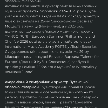
обласній філармонії.
Активно бере участь в оркестрових та міжнародних 
музичних проєктах. Упродовж 2024-2025 років була 
учасницею проєктів академії INSO. У складі оркестру 
ліцею виступала на 35-му Саксонському фестивалі 
Моцарта в Хемніці (Німеччина), а у 2025 році 
долучилася до європейського музичного проєкту 
“TANGO PUR! – European Summer Philharmonic and 
Choir”. У 2026 році взяла участь у майстер-класах 
International Music Academy FORTE у Лієрі (Бельгія).
Є лауреаткою міжнародних конкурсів. На 29-му 
Міжнародному конкурсі Богдана Вархала “Talents for 
Europe” (Дольний Кубін, Словаччина) здобула ІІ 
премію у номінації “Камерна музика” та IV премію у 
номінації “Соло”.
Академічний симфонічний оркестр Луганської 
обласної філармонії
 був створений понад 80 років 
тому і став ключовим осередком музичного життя 
регіону. Протягом 1960–80-х років на сцені філармонії 
ставили відомі опери, такі як "Травіата" Джузеппе 
Верді та "Севільський цирульник"Джоаккіно Россіні. 