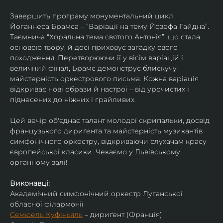
Завершить програму монументальний цикл 
Йоганнеса Брамса – “Варіації на тему Йозефа Гайдна”. 
Таємнича “Хоральна тема святого Антонія”, що стала 
основою твору, й досі приховує загадку свого 
походження. Перетворюючи її у вісім варіацій і 
величний фінал, Брамс демонструє блискучу 
майстерність оркестрового письма. Кожна варіація 
відкриває нові образи й настрої – від урочистих і 
піднесених до ніжних і грайливих. 
Цей вечір об'єднає талант молодої скрипальки, досвід 
французького дириґента та майстерність музикантів 
симфонічного оркестру, відкриваючи слухачам красу 
європейської класики. Чекаємо у Львівському 
органному залі!
Виконавці:
Академічний симфонічний оркестр Луганської 
обласної філармонії
Семюель Куфіньяль
 – дириґент (Франція)