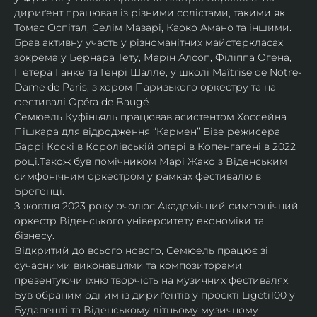
дириґент працював із різними солістами, такими як 
Томас Оспітал, Селім Мазарі, Каоко Амано та іншими. 
Брав активну участь у різноманітних майстеркласах, 
зокрема у Бернара Тету, Марін Алсоп, Філіппа Огена, 
Петера Ганке та Генрі Шалле, у школі Maîtrise de Notre-
Dame de Paris, з хором Паризького оркестру та на 
фестивалі Opéra de Baugé.
Семюель Куфіньяль працював асистентом Хоссейна 
Пішкара для відродження “Кармен” Бізе режисера 
Баррі Коскі в Королівській опері в Копенгагені в 2022 
році.Також був помічником Марі Жако з Віденським 
симфонічним оркестром у рамках фестивалю в 
Брегенці. 
З жовтня 2023 року очолює Академічний симфонічний 
оркестр Віденського університету економіки та 
бізнесу.
Відкритий до всього нового, Семюель працює зі 
сучасними виконавцями та композиторами, 
презентуючи їхню творчість на музичних фестивалях. 
Був обраним одним із дириґентів у проєкті Ligeti100 у 
Будапешті та Віденському літньому музичному 