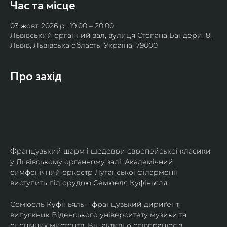
Час та місце
03 жовт. 2026 р., 19:00 – 20:00
Львівський органний зал, вулиця Степана Бандери, 8,
Львів, Львівська область, Україна, 79000
Про захід
Французький шарм і шедеври європейської класики 
у Львівському органному залі: Академічний 
симфонічний оркестр Луганської філармонії 
виступить під орудою Семюеля Куфіньяля.
Семюель Куфіньяль – французький дириґент, 
випускник Віденського університету музики та 
сценічних мистецтв. Він активно співпрацює з 