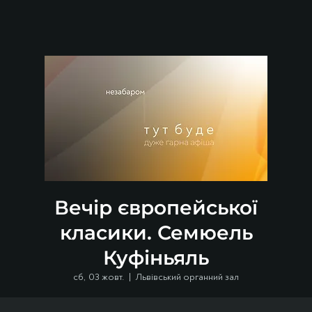
Вечір європейської
класики. Семюель
Куфіньяль
сб, 03 жовт.
  |  
Львівський органний зал