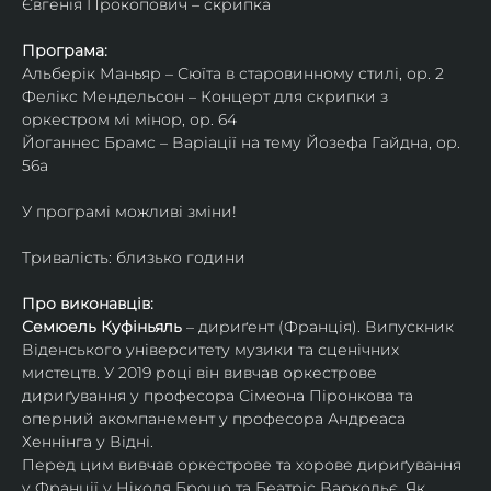
Євгенія Прокопович – скрипка
Програма:
Альберік Маньяр – Сюїта в старовинному стилі, ор. 2
Фелікс Мендельсон – Концерт для скрипки з 
оркестром мі мінор, ор. 64
Йоганнес Брамс – Варіації на тему Йозефа Гайдна, ор. 
56a
У програмі можливі зміни!
Тривалість: близько години
Про виконавців:
Семюель Куфіньяль
 – дириґент (Франція). Випускник 
Віденського університету музики та сценічних 
мистецтв. У 2019 році він вивчав оркестрове 
дириґування у професора Сімеона Піронкова та 
оперний акомпанемент у професора Андреаса 
Хеннінга у Відні.
Перед цим вивчав оркестрове та хорове дириґування 
у Франції у Ніколя Брошо та Беатріс Варкольє. Як 