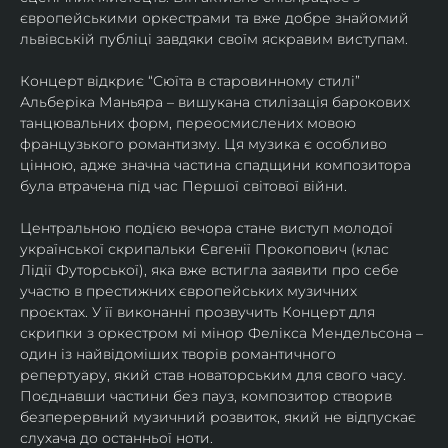
європейськими оркестрами та вже добре знайомий 
львівській публіці завдяки своїм яскравим виступам. 
Концерт відкриє “Сюїта в старовинному стилі” 
Альберіка Маньяра – вишукана стилізація барокових 
танцювальних форм, переосмислених мовою 
французького романтизму. Ця музика є особливо 
цінною, адже значна частина спадщини композитора 
була втрачена під час Першої світової війни. 
Центральною подією вечора стане виступ молодої 
української скрипальки Євгенії Прокопович (клас 
Лідії Футорської), яка вже встигла заявити про себе 
участю в престижних європейських музичних 
проєктах. У її виконанні прозвучить Концерт для 
скрипки з оркестром мі мінор Фелікса Мендельсона – 
один із найвідоміших творів романтичного 
репертуару, який став новаторським для свого часу. 
Поєднавши частини без пауз, композитор створив 
безперервний музичний розвиток, який не відпускає 
слухача до останньої ноти. 