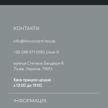
КОНТАКТИ
info@lvivconcert.house
+38 098 871 0180 (лінія 1)
вулиця Степана Бандери 8,
Львів, Україна, 79013
Каса працює щодня
з 13:00 до 19:00
ІНФОРМАЦІЯ