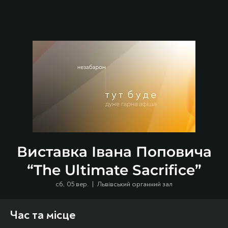
Виставка Івана Поповича
“The Ultimate Sacrifice”
сб, 05 вер.
  |  
Львівський органний зал
Час та місце