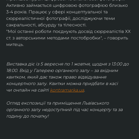
Активно займається цифровою фотографією близько 
3-4 років. Працює у сфері концептуальної та 
сюрреалістичної фотографії, досліджуючи теми 
сакральності, абсурду та тілесності.
"Мої останні роботи поєднують досвід сюрреалістів ХХ 
ст. з авторськими методами постобробки", – говорить 
митець.
Виставка діє із 5 вересня по 1 жовтня, щодня з 13:00 до 
18:00. Вхід у Галерею органного залу – за вхідним 
квитком, який дає також право відвідування 
концертного залу. Квитки можна придбати в касі 
чи онлайн на сайті 
kontramarka.ua
.
Огляд експозиції та приміщення Львівського 
органного залу недоступний під час концерту та за 
годину до початку!