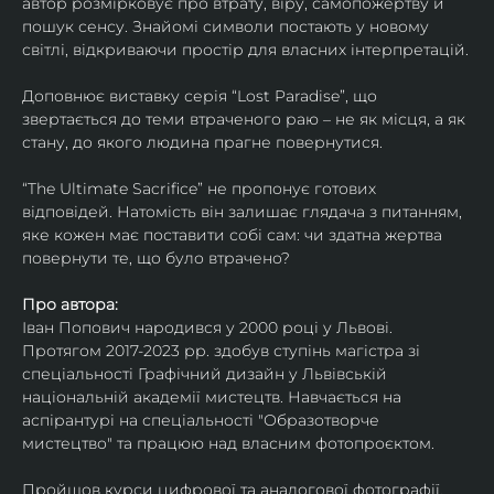
автор розмірковує про втрату, віру, самопожертву й 
пошук сенсу. Знайомі символи постають у новому 
світлі, відкриваючи простір для власних інтерпретацій.
Доповнює виставку серія “Lost Paradise”, що 
звертається до теми втраченого раю – не як місця, а як 
стану, до якого людина прагне повернутися.
“The Ultimate Sacrifice” не пропонує готових 
відповідей. Натомість він залишає глядача з питанням, 
яке кожен має поставити собі сам: чи здатна жертва 
повернути те, що було втрачено?
Про автора:
Іван Попович народився у 2000 році у Львові. 
Протягом 2017-2023 рр. здобув ступінь магістра зі 
спеціальності Графічний дизайн у Львівській 
національній академії мистецтв. Навчається на 
аспірантурі на спеціальності "Образотворче 
мистецтво" та працюю над власним фотопроєктом.
Пройшов курси цифрової та аналогової фотографії. 