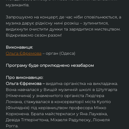
музикантів.
Запрошуємо на концерт, де час ніби сповільнюється, а 
музика дарує рідкісну нині розкіш – зупинитися, 
видихнути очистити думки та зарядитися мистецтвом. 
Відкриваємо сезон разом!
Виконавиця:
Ольга Єфремова
 – орган (Одеса)
Програму буде оприлюднено незабаром
Про виконавицю:
Ольга Єфремова – 
видатна органістка на викладачка.
Вона навчалася у Вищій музичній школі в Штутгарта 
(Німеччина) у знаменитого органіста Людгера 
Ломана, стажувалася в консерваторії міста Куопіо 
(Фінляднія) під керівництвом професора Мікко 
Корхонена. Брала майстеркласи у Яна Лауквіка, 
Девіда Тіттерінгтона, Міхаеля Радулеску, Ліонеля 
Рогга.