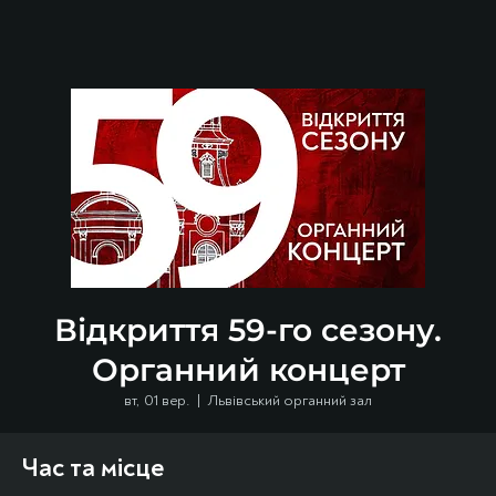
Відкриття 59-го сезону.
Органний концерт
вт, 01 вер.
  |  
Львівський органний зал
Час та місце