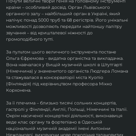
Почути величні твори генія на головному інструменті 
країни – особливий досвід. Орган Львівського 
органного залу – найбільший орган в Україні, який 
налічує понад 5000 труб та 68 регістрів. Його унікальні 
можливості дозволяють передати найтоншу палітру 
звучання – від кришталевої ніжності до 
громоподібного тутті.
За пультом цього величного інструмента постане 
Ольга Єфремова – видатна органістка та викладачка. 
Вона навчалася у Вищій музичній школі в Штутгарті 
(Німеччина) у знаменитого органіста Людгера Ломана 
та стажувалася в консерваторії міста Куопіо 
(Фінляндія) під керівництвом професора Мікко 
Корхонена.
За її плечима – близько тисячі сольних концертів, 
гастролі у Фінляндії, Англії, Польщі, Німеччині та Італії. 
Окрім насиченої концертної діяльності, виконавиця 
веде клас органу та фортепіано в Одеській 
національній музичній академії імені Антоніни 
Нежданової, виховуючи нове покоління талановитих 