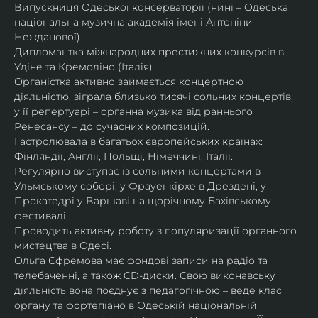
Випускниця Одеської консерваторії (нині – Одеська 
національна музична академія імені Антоніни 
Нежданової).
Дипломантка міжнародних престижних конкурсів в 
Удіне та Кремоліно (Італія).
Органістка активно займається концертною 
діяльністю, зіграла близько тисячі сольних концертів, 
у її репертуарі – органна музика від раннього 
Ренесансу – до сучасних композицій.
Гастролювала в багатьох європейських країнах: 
Фінляндії, Англії, Польщі, Німеччині, Італії.
Регулярно виступає із сольними концертами в 
Ульмському соборі, у Фрауенкірхе в Дрездені, у 
Прокатедрі у Варшаві на щорічному Бахівському 
фестивалі.
Проводить активну роботу з популяризації органного 
мистецтва в Одесі.
Ольга Єфремова має фондові записи на радіо та 
телебаченні, а також CD-диски. Свою виконавську 
діяльність вона поєднує з педагогічною – веде клас 
органу та фортепіано в Одеській національній 