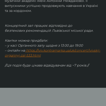
музичній академії імені Антоніни Нежданової. ЇЇ 
випускники успішно продовжують навчання в Україні 
та за кордоном.
Концертний зал працює відповідно до 
безпекових рекомендацій Львівської міської ради.
Квитки можна придбати:
– у касі Органного залу щодня з 13:00 до 19:00
– онлайн на
https://lviv.kontramarka.ua/uk/concert/lvivskij-
organnyj-zal-533.html
//Ця подія буде цікава відвідувачам від ~7 років.//