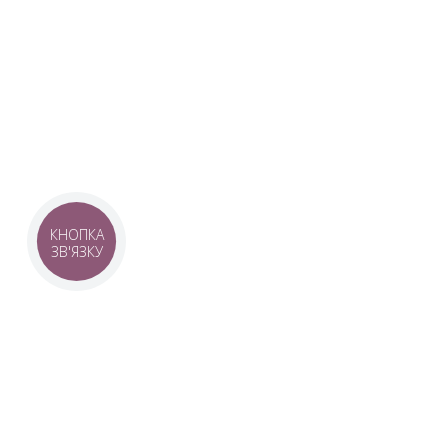
Наша команда з 2019 року реалізує загальнонаці
стратегію промоції української музики Ukrainian L
це:
–
Ukrainian Live Classic
– перший у світі мобільни
українською класикою, медіаплатформа зі стаття
композиторів та твори.
–
YouTube-канал Ukrainian Live Classic
– професій
української музики та українських музикантів.
–
Ukrainian Scores
– онлайн-бібліотека нот украї
композиторів.
КНОПКА
ЗВ'ЯЗКУ