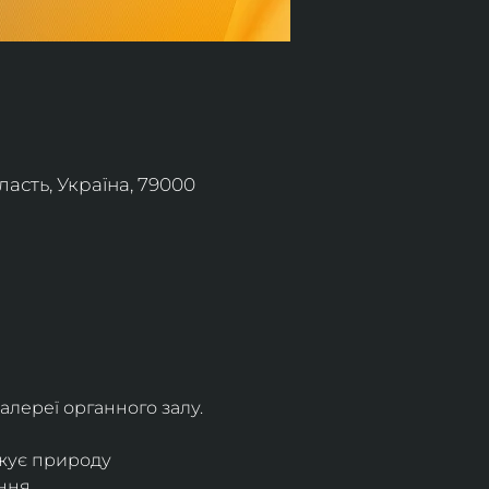
асть, Україна, 79000
алереї органного залу.
жує природу 
ння.