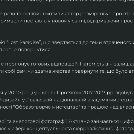
брази та релігійні мотиви автор розмірковує про втрат
 символи постають у новому світлі, відкриваючи прост
 “Lost Paradise”, що звертається до теми втраченого ра
 прагне повернутися.
” не пропонує готових відповідей. Натомість він залиша
и собі сам: чи здатна жертва повернути те, що було в
у 2000 році у Львові. Протягом 2017-2023 рр. здобув с
 дизайн у Львівській національній академії мистецтв.
ьності "Образотворче мистецтво" та працюю над влас
ї та аналогової фотографії. Активно займається циф
цює у сфері концептуальної та сюрреалістичної фотогр