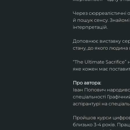
Через сюрреалістичні о
й пошук сенсу. Знайомі
інтерпретацій.
Доповнює виставку серія
стану, до якого людина
“The Ultimate Sacrifice
яке кожен має поставит
Про автора:
Іван Попович народився 
спеціальності Графічний
аспірантурі на спеціал
Пройшов курси цифрово
близько 3-4 років. Пра