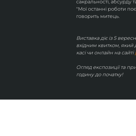
сакральності, абсурду та
"Мої останні роботи поє
говорить митець.
Виставка діє із 5 вересн
вхідним квитком, який 
касі чи онлайн на сайті 
Огляд експозиції та пр
годину до початку!
UKRAINIAN LIVE