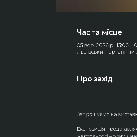
Час та місце
05 вер. 2026 р., 13:00 – 
Львівський органний за
Про захід
Запрошуємо на виставку 
Експозиція представля
жертовності – одну з н