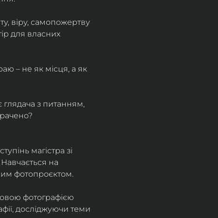
у, віру, самопожертву 
ір для власних 
ю – не як місця, а як 
є глядача з питанням, 
трачено?
тупінь магістра зі 
 Навчається на 
ним фотопроєктом.
ровою фотографією 
афії, досліджуючи теми 