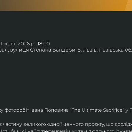
01 жовт. 2026 р., 18:00
л, вулиця Степана Бандери, 8, Львів, Львівська обл
фоторобіт Івана Поповича “The Ultimate Sacrifice” у Г
є частину великого однойменного проєкту, що дослід
айглибших і найсуперечливіших тем людського існува