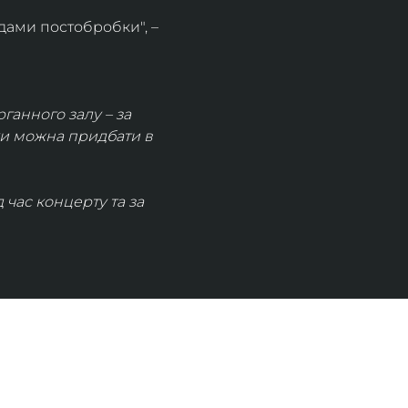
дами постобробки", – 
рганного залу – за 
ки можна придбати в 
час концерту та за 
КОНТАКТИ