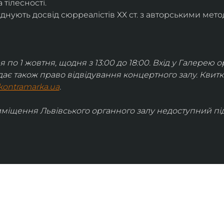
 тілесності.
днують досвід сюрреалістів ХХ ст. з авторськими мето
я по 1 жовтня, щодня з 13:00 до 18:00. Вхід у Галерею о
дає також право відвідування концертного залу. Квит
kontramarka.ua
.
иміщення Львівського органного залу недоступний під 
ІНФОРМАЦІЯ