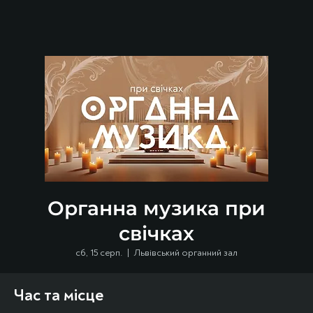
Органна музика при
свічках
сб, 15 серп.
  |  
Львівський органний зал
Час та місце