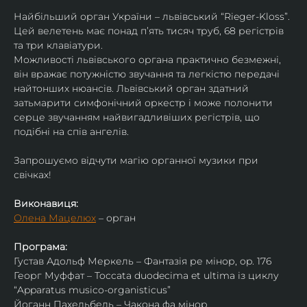
Найбільший орган України – львівський “Rieger-Kloss”. 
Цей велетень має понад пʼять тисяч труб, 68 регістрів 
та три клавіатури.
Можливості львівського органа практично безмежні, 
він вражає потужністю звучання та легкістю передачі 
найтонших нюансів. Львівський орган здатний 
затьмарити симфонічний оркестр і може полонити 
серце звучанням найвигадливіших регістрів, що 
подібні на спів ангелів.
Запрошуємо відчути магію органної музики при 
свічках!
Виконавиця:
Олена Мацелюх
 – орган
Програма:
Густав Адольф Меркель – Фантазія ре мінор, op. 176
Георг Муффат – Toccata duodecima et ultima із циклу 
“Apparatus musico-organisticus”
Йоганн Пахельбель – Чакона фа мінор