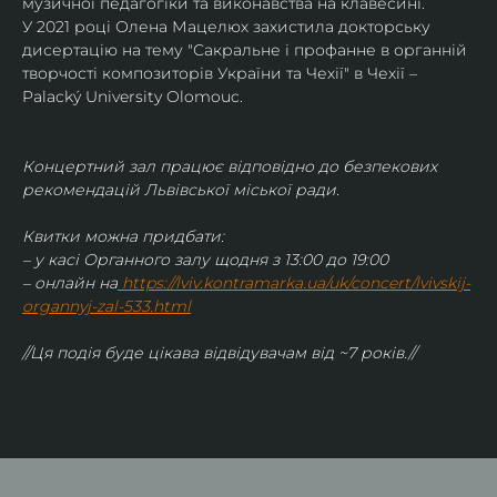
музичної педагогіки та виконавства на клавесині.
У 2021 році Олена Мацелюх захистила докторську 
дисертацію на тему "Сакральне і профанне в органній 
творчості композиторів України та Чехії" в Чехії – 
Palacký University Olomouc.
Концертний зал працює відповідно до безпекових 
рекомендацій Львівської міської ради.
Квитки можна придбати:
– у касі Органного залу щодня з 13:00 до 19:00
– онлайн на
https://lviv.kontramarka.ua/uk/concert/lvivskij-
organnyj-zal-533.html
//Ця подія буде цікава відвідувачам від ~7 років.//