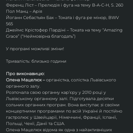
Ференц Ліст – Прелюдія і фуга на тему B-A-C-H, S. 260
Пол Манц – Арія
Йоганн Себастьян Бах – Токата і фуга ре мінор, BWV 
565
Джеймс Крістофер Пардіні – Токата на тему “Amazing 
Grace” (“Неймовірна благодать”)
У програмі можливі зміни!
Тривалість: близько години
Про виконавицю:
Олена Мацелюх – 
органістка, солістка Львівського 
органного залу.
Розпочала свою органну кар’єру у 2010 році у 
Львівському органному залі. Підготувала десятки 
сольних органних програм. Вона виступає зі своїми 
концертними програмами по всій Україні й постійно 
гастролює у Швейцарії, Німеччині, Франції, Іспанії, 
Польщі, Чехії, Данії та США.
Олена Мацелюх відома як одна з найактивніших 