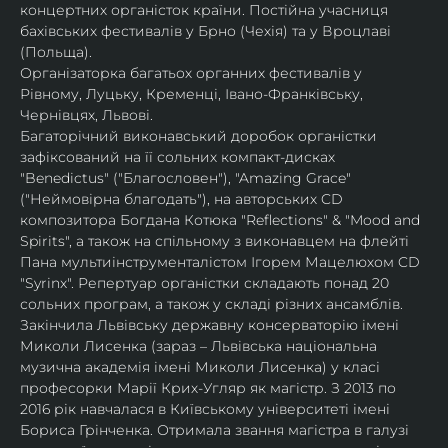
концертних органісток країни. Постійна учасниця 
бахівських фестивалів у Брно (Чехія) та у Вроцлаві 
(Польща).
Організаторка багатьох органних фестивалів у 
Рівному, Луцьку, Кременці, Івано-Франківську, 
Чернівцях, Львові.
Багаторічний виконавський доробок органістки 
зафіксований на її сольних компакт-дисках 
"Benedictus" ("Благословен"), "Amazing Grace" 
("Неймовірна благодать"), на авторських CD 
композитора Богдана Котюка "Reflections" & "Mood and 
Spirits", а також на спільному з виконавцем на флейті 
Пана мультиінструменталістом Ігорем Мацелюхом CD 
"Syrinx". Репертуар органістки складають понад 20 
сольних програм, а також у складі різних ансамблів.
Закінчила Львівську державну консерваторію імені 
Миколи Лисенка (зараз – Львівська національна 
музична академія імені Миколи Лисенка) у класі 
професорки Марії Крих-Угляр як магістр. З 2013 по 
2016 рік навчалася в Київському університеті імені 
Бориса Грінченка. Отримала звання магістра в галузі 