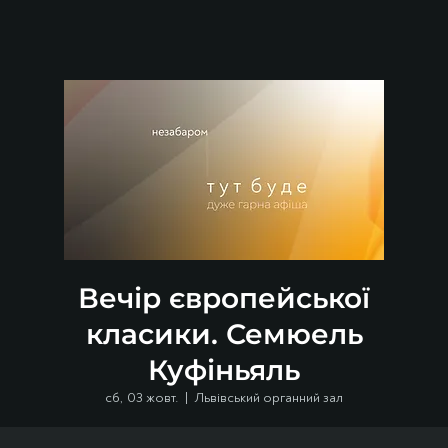
Вечір європейської
класики. Семюель
Куфіньяль
сб, 03 жовт.
  |  
Львівський органний зал