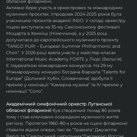
обласній філармонії.
Активно бере участь в оркестрових та міжнародних 
музичних проєктах. Упродовж 2024-2025 років була 
учасницею проєктів академії INSO. У складі оркестру 
ліцею виступала на 35-му Саксонському фестивалі 
Моцарта в Хемніці (Німеччина), а у 2025 році 
долучилася до європейського музичного проєкту 
“TANGO PUR! – European Summer Philharmonic and 
Choir”. У 2026 році взяла участь у майстер-класах 
International Music Academy FORTE у Лієрі (Бельгія).
Є лауреаткою міжнародних конкурсів. На 29-му 
Міжнародному конкурсі Богдана Вархала “Talents for 
Europe” (Дольний Кубін, Словаччина) здобула ІІ 
премію у номінації “Камерна музика” та IV премію у 
номінації “Соло”.
Академічний симфонічний оркестр Луганської 
обласної філармонії
 був створений понад 80 років 
тому і став ключовим осередком музичного життя 
регіону. Протягом 1960–80-х років на сцені філармонії 
ставили відомі опери, такі як "Травіата" Джузеппе 
Верді та "Севільський цирульник"Джоаккіно Россіні. 