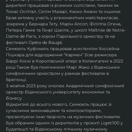
дириґент працював із різними солістами, такими як 
Томас Оспітал, Селім Мазарі, Каоко Амано та іншими. 
Брав активну участь у різноманітних майстеркласах, 
зокрема у Бернара Тету, Марін Алсоп, Філіппа Огена, 
Петера Ганке та Генрі Шалле, у школі Maîtrise de Notre-
Dame de Paris, з хором Паризького оркестру та на 
фестивалі Opéra de Baugé.
Семюель Куфіньяль працював асистентом Хоссейна 
Пішкара для відродження “Кармен” Бізе режисера 
Баррі Коскі в Королівській опері в Копенгагені в 2022 
році.Також був помічником Марі Жако з Віденським 
симфонічним оркестром у рамках фестивалю в 
Брегенці. 
З жовтня 2023 року очолює Академічний симфонічний 
оркестр Віденського університету економіки та 
бізнесу.
Відкритий до всього нового, Семюель працює зі 
сучасними виконавцями та композиторами, 
презентуючи їхню творчість на музичних фестивалях. 
Був обраним одним із дириґентів у проєкті Ligeti100 у 
Будапешті та Віденському літньому музичному 