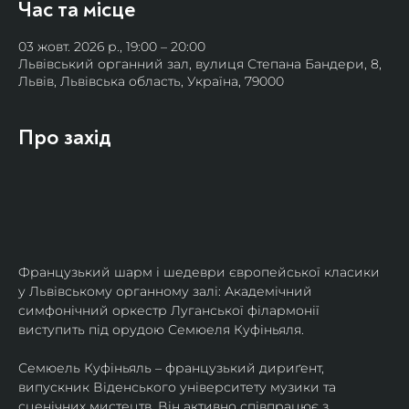
Час та місце
03 жовт. 2026 р., 19:00 – 20:00
Львівський органний зал, вулиця Степана Бандери, 8,
Львів, Львівська область, Україна, 79000
Про захід
Французький шарм і шедеври європейської класики 
у Львівському органному залі: Академічний 
симфонічний оркестр Луганської філармонії 
виступить під орудою Семюеля Куфіньяля.
Семюель Куфіньяль – французький дириґент, 
випускник Віденського університету музики та 
сценічних мистецтв. Він активно співпрацює з 