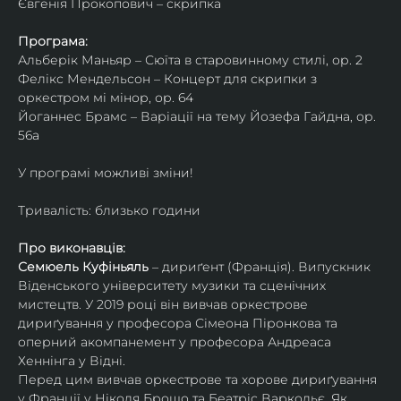
Євгенія Прокопович – скрипка
Програма:
Альберік Маньяр – Сюїта в старовинному стилі, ор. 2
Фелікс Мендельсон – Концерт для скрипки з 
оркестром мі мінор, ор. 64
Йоганнес Брамс – Варіації на тему Йозефа Гайдна, ор. 
56a
У програмі можливі зміни!
Тривалість: близько години
Про виконавців:
Семюель Куфіньяль
 – дириґент (Франція). Випускник 
Віденського університету музики та сценічних 
мистецтв. У 2019 році він вивчав оркестрове 
дириґування у професора Сімеона Піронкова та 
оперний акомпанемент у професора Андреаса 
Хеннінга у Відні.
Перед цим вивчав оркестрове та хорове дириґування 
у Франції у Ніколя Брошо та Беатріс Варкольє. Як 