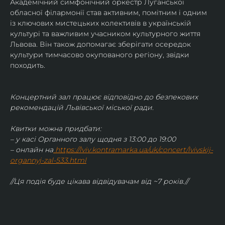
Академічний симфонічний оркестр Луганської 
обласної філармонії став активним, помітним і одним 
із ключових мистецьких колективів в українській 
культурі та важливим учасником культурного життя 
Львова. Він також допомагає зберігати осередок 
культури тимчасово окупованого регіону, звідки 
походить.
Концертний зал працює відповідно до безпекових 
рекомендацій Львівської міської ради.
Квитки можна придбати:
– у касі Органного залу щодня з 13:00 до 19:00
– онлайн на
https://lviv.kontramarka.ua/uk/concert/lvivskij-
organnyj-zal-533.html
//Ця подія буде цікава відвідувачам від ~7 років.//