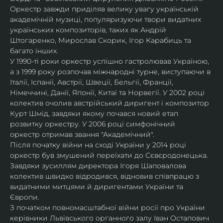
Оркестр завжди приділяв велику увагу українській 
академічній музиці, популяризуючи твори видатних 
українських композиторів, таких як Андрій 
Штогаренко, Мирослав Скорик, Ігор Карабиць та 
багато інших.
У 1990-ті роки оркестр успішно гастролював Україною, 
а з 1999 року розпочав міжнародні турне, виступаючи в 
Італії, Іспанії, Австрії, Швеції, Бельгії, Франції, 
Німеччині, Данії, Японії, Китаї та Норвегії. У 2002 році 
колектив очолив австрійський диригент і композитор 
Курт Шмід, завдяки якому почався новий етап 
розвитку оркестру. У 2006 році симфонічний 
оркестр отримав звання "Академічний".
Після початку війни на сході України у 2014 році 
оркестр був змушений переїхати до Сєвєродонецька. 
Завдяки зусиллям директора Ігоря Шаповалова 
колектив швидко відродився, відновив співпрацю з 
видатними митцями й диригентами України та 
Європи.
З початком повномасштабної війни росії про України 
керівники Львівського органного залу Іван Остапович 