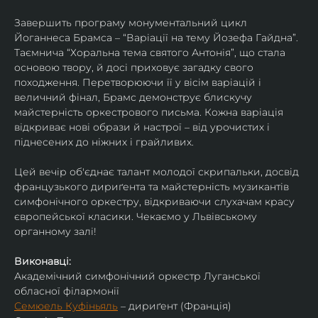
Завершить програму монументальний цикл 
Йоганнеса Брамса – “Варіації на тему Йозефа Гайдна”. 
Таємнича “Хоральна тема святого Антонія”, що стала 
основою твору, й досі приховує загадку свого 
походження. Перетворюючи її у вісім варіацій і 
величний фінал, Брамс демонструє блискучу 
майстерність оркестрового письма. Кожна варіація 
відкриває нові образи й настрої – від урочистих і 
піднесених до ніжних і грайливих. 
Цей вечір об'єднає талант молодої скрипальки, досвід 
французького дириґента та майстерність музикантів 
симфонічного оркестру, відкриваючи слухачам красу 
європейської класики. Чекаємо у Львівському 
органному залі!
Виконавці:
Академічний симфонічний оркестр Луганської 
обласної філармонії
Семюель Куфіньяль
 – дириґент (Франція)