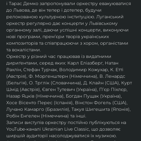
і Тарас Демко запропонували оркестру евакуюватися 
до Львова, де він тепер і дотепер, будучи 
релокованою культурною інституцією. Луганський 
оркестр регулярно дає концерти у Львівському 
органному залі, даючи успішні концерти, виконуючи 
нові програми, прем’єри творів українських 
композиторів та співпрацюючи з хором, органістами 
та вокалістами.
Оркестр у різний час працював із видатними 
дириґентами, серед яких: Карл Еліазберг, Натан 
Рахлін, Стефан Турчак, Володимир Кожухар, К. Етті 
(Австрія), Ф. Моргенштерн (Німеччина), В. Ленардс 
(Бельгія), О. Трглік (Словаччина), Д. Клайн (США), Курт 
Шмід (Австрія), Євген Тутевич (Україна), П’єр Піхлєр, 
Назар Яцків (Німеччина), Богдан Пущак (Україна), 
Хосе Вісенто Перес (Іспанія), Вінстон Фогель (США), 
Лучано Камарго (Бразилія), Такуя Шигешита (Японія), 
Робін Енгелен (Німеччина) та інші.
Записи виступів оркестру постійно публікуються на 
YouTube-каналі Ukrainian Live Classic, що дозволяє 
ширшій аудиторії насолоджуватися їх музикою​.