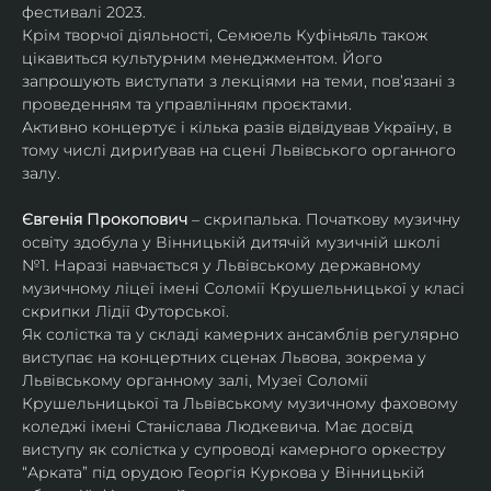
фестивалі 2023.
Крім творчої діяльності, Семюель Куфіньяль також 
цікавиться культурним менеджментом. Його 
запрошують виступати з лекціями на теми, пов’язані з 
проведенням та управлінням проєктами.
Активно концертує і кілька разів відвідував Україну, в 
тому числі дириґував на сцені Львівського органного 
залу. 
Євгенія Прокопович
 – скрипалька. Початкову музичну 
освіту здобула у Вінницькій дитячій музичній школі 
№1. Наразі навчається у Львівському державному 
музичному ліцеї імені Соломії Крушельницької у класі 
скрипки Лідії Футорської.
Як солістка та у складі камерних ансамблів регулярно 
виступає на концертних сценах Львова, зокрема у 
Львівському органному залі, Музеї Соломії 
Крушельницької та Львівському музичному фаховому 
коледжі імені Станіслава Людкевича. Має досвід 
виступу як солістка у супроводі камерного оркестру 
“Арката” під орудою Георгія Куркова у Вінницькій 