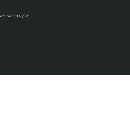
іської ради.
КОНТАКТИ
info@lvivconcert.house
+38 098 871 0180 (лінія 1)