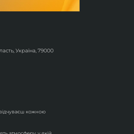
асть, Україна, 79000
 відчуваєш кожною 
ть атмосферу, у якій 