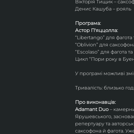
Вікторія Тищик – саксо
Денис Кашуба – рояль
Програма:
Астор П'яццолла:
“Libertango” для фагота
“Oblivion” для саксофон
“Escolaso” для фагота т
Цикл “Пори року в Буен
У програмі можливі змі
Тривалість: близько го
Про виконавців:
Adamant Duo
 – камерни
Ярушевського, заснован
репертуару та авторсь
саксофона й фагота. Уж