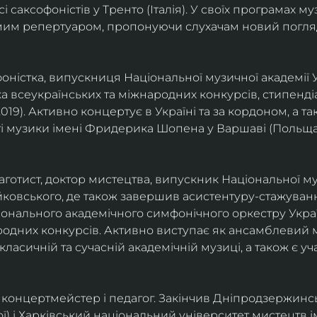
саксофоністів у Тренто (Італія). У своїх програмах м
омим репертуаром, пропонуючи слухачам новий погля
фоністка, випускниця Національної музичної академії У
а всеукраїнських та міжнародних конкурсів, стипенд
(2019). Активно концертує в Україні та за кордоном, а 
і музики імені Фридерика Шопена у Варшаві (Польща)
фаготист, доктор мистецтва, випускник Національної му
йковського, де також завершив асистентуру-стажуванн
ціонального академічного симфонічного оркестру Украї
родних конкурсів. Активно виступає як ансамблевий му
класичній та сучасній академічній музиці, а також є 
ст, концертмейстер і педагог. Закінчив Дніпродзержин
ої) і Харківський національний університет мистецтв ім