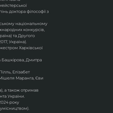
мейстерської 
інь доктора філософії з 
івському національному
іжнародних конкурсів,
раїна) та Другого
17, Україна).
кестром Харківської
а Башкірова, Дмитра
ілль, Елізабет 
 Мішеля Маранга, Єви 
), а також отримав
нта України. 
2024 року 
сумісництвом).