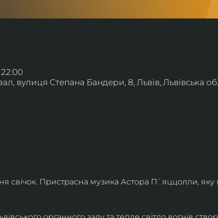
 22:00
л, вулиця Степана Бандери, 8, Львів, Львівська обл
ння свічок. Пристрасна музика Астора П`яццолли, яку
івського органного залу та тепле світло вогнів створя