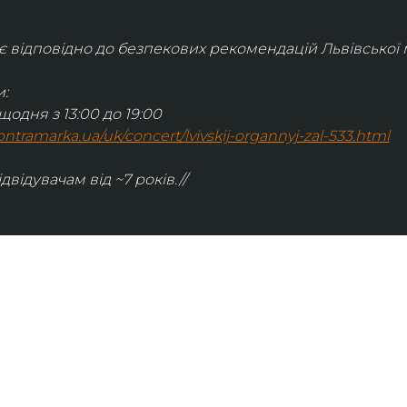
відповідно до безпекових рекомендацій Львівської м
:
щодня з 13:00 до 19:00
.kontramarka.ua/uk/concert/lvivskij-organnyj-zal-533.html
ідвідувачам від ~7 років.//
ІНФОРМАЦІЯ
ональну
команда
ive. Сьогодні
правила відвідування
як влаштовано орган