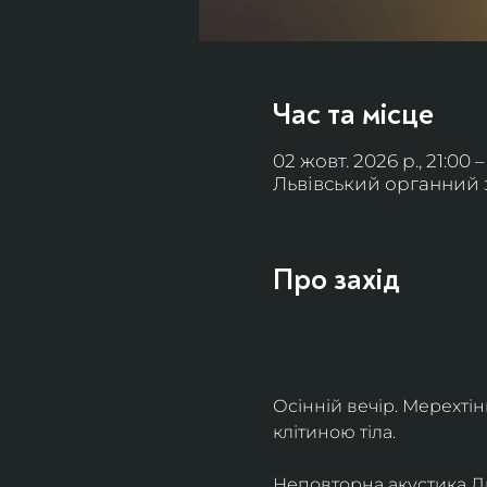
Час та місце
02 жовт. 2026 р., 21:00 –
Львівський органний за
Про захід
Осінній вечір. Мерехті
клітиною тіла. 
Неповторна акустика Льв