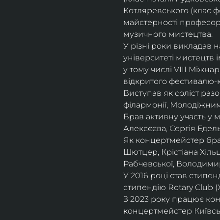
Котляревського (клас ф
майстерності професорки
музичного мистецтва.
У різні роки викладав 
університеті мистецтв 
у тому числі VIII Міжна
відкритого фестивалю-ко
Виступав як соліст раз
філармонії, Молодіжни
Брав активну участь у
Алексєєва, Сергія Едель
Як концертмейстер брав
Шютцер, Крістіана Хіль
Рабчевської, Володими
У 2016 році став стипен
стипендію Rotary Club (
З 2023 року працює кон
концертмейстер Київськ