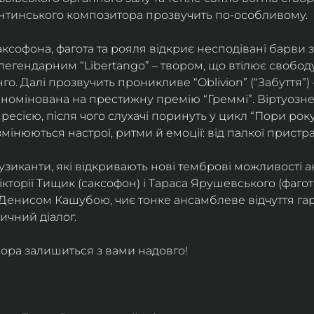
ентинського композитора прозвучить по-особливому. 
софона, фагота та рояля відкриє несподівані барви 
егендарним “Libertango” – твором, що втілює свободу,
о. Далі прозвучить проникливе “Oblivion” (“Забуття”) 
номінована на престижну премію “Греммі”. Віртуозне 
ресією, після чого слухачі поринуть у цикл “Пори року
змінюються настрої, ритми й емоції: від палкої пристрас
узиканти, які відкривають нові темброві можливості а
кторії Тищик (саксофон) і Тараса Ярушевського (фагот)
 Денисом Кашубою, чиє тонке ансамблеве відчуття га
чний діалог.
ора залишиться з вами надовго!