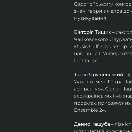
Європейському конгресі 
знані твори з маловід
музикування.
Вікторія Тищик
 – саксо
Чайковського. Лауреатк
Music Gulf Scholarship 
навчання в Університет
Павла Гуснара.
Тарас Ярушевський
 – 
України імені Петра Ча
аспірантуру. Соліст На
всеукраїнських і міжна
проєктах, присвячених 
Ensemble 24.
Денис Кашуба
 – піані
(клас Наталії Рудковськ