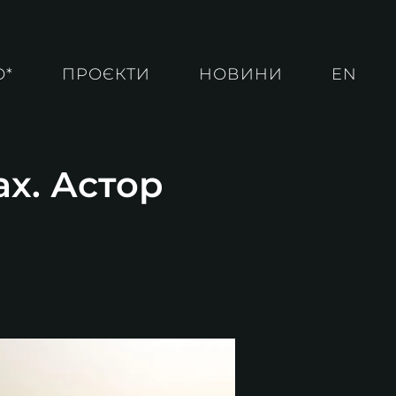
О*
ПРОЄКТИ
НОВИНИ
EN
ах. Астор