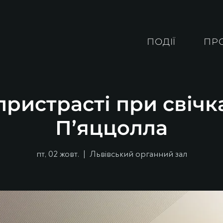
ПОДІЇ
ПР
ристрасті при свічк
П’яццолла
пт, 02 жовт.
  |  
Львівський органний зал