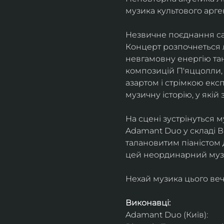
музика культового арг
Незвичне поєднання сак
Концерт розпочнеться л
невгамовну енергію танг
композицій П'яццолли, 
азартом і стрімкою експ
музичну історію, у якій 
На сцені зустрінуться м
Adamant Duo у складі Ві
талановитим піаністом
цей неординарний музи
Нехай музика цього веч
Виконавці: 
Adamant Duo (Київ): 