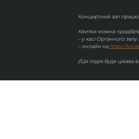
Концертний зал працює 
Квитки можна придбати
– у касі Органного залу 
– онлайн на
https://lviv
//Ця подія буде цікава в
UKRAINIAN LIVE
Наша команда з 2019 року реалізує загальнонаці
стратегію промоції української музики Ukrainian L
це: