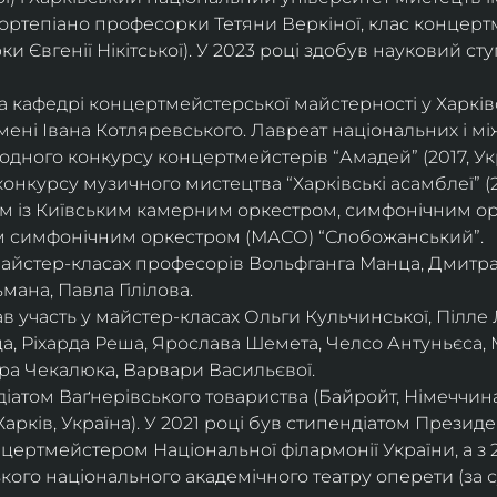
ортепіано професорки Тетяни Веркіної, клас концерт
 Євгенії Нікітської). У 2023 році здобув науковий ступ
на кафедрі концертмейстерської майстерності у Харк
імені Івана Котляревського. Лавреат національних і м
родного конкурсу концертмейстерів “Амадей” (2017, Ук
нкурсу музичного мистецтва “Харківські асамблеї” (20
ом із Київським камерним оркестром, симфонічним ор
м симфонічним оркестром (МАСО) “Слобожанський”.
 майстер-класах професорів Вольфганга Манца, Дмитр
мана, Павла Гілілова.
 участь у майстер-класах Ольги Кульчинської, Пілле Л
ца, Ріхарда Реша, Ярослава Шемета, Челсо Антуньєса,
ра Чекалюка, Варвари Васильєвої.
діатом Ваґнерівського товариства (Байройт, Німеччина
Харків, Україна). У 2021 році був стипендіатом Президе
цертмейстером Національної філармонії України, а з 
ого національного академічного театру оперети (за 