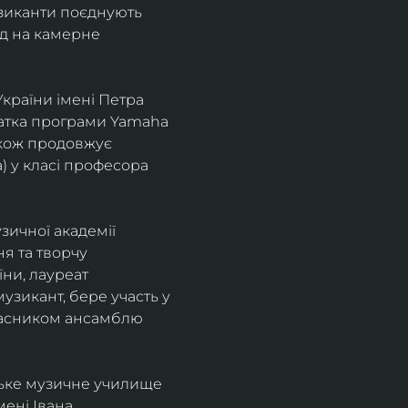
узиканти поєднують 
д на камерне 
країни імені Петра 
іатка програми Yamaha 
також продовжує 
 у класі професора 
зичної академії 
я та творчу 
ни, лауреат 
зикант, бере участь у 
учасником ансамблю 
ське музичне училище 
ені Івана 