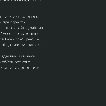
знайомих шедеврів. 
 пристрасть і 
– одна з найвідоміших 
“Escolaso” захопить 
 в Буенос-Айресі” – 
ті до тихої меланхолії. 
кадемічної музики. 
 об’єднається з 
рмонійно доповнить 