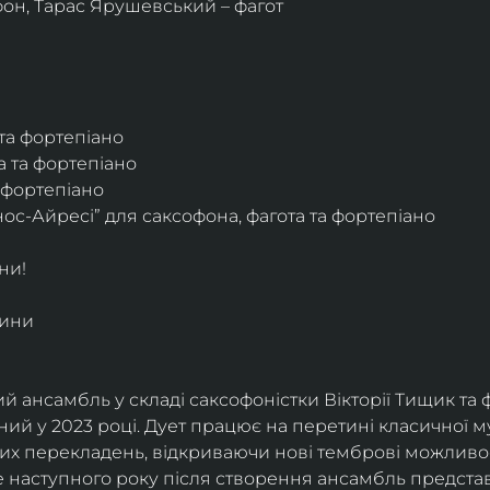
фон, Тарас Ярушевський – фагот
 та фортепіано
а та фортепіано
а фортепіано
ос-Айресі” для саксофона, фагота та фортепіано
ни!
дини
й ансамбль у складі саксофоністки Вікторії Тищик та 
ий у 2023 році. Дует працює на перетині класичної му
ких перекладень, відкриваючи нові темброві можливо
е наступного року після створення ансамбль представи