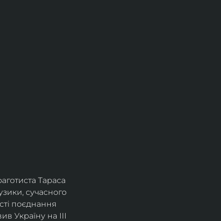
фаготиста Тараса 
зики, сучасного 
сті поєднання 
в Україну на ІІІ 