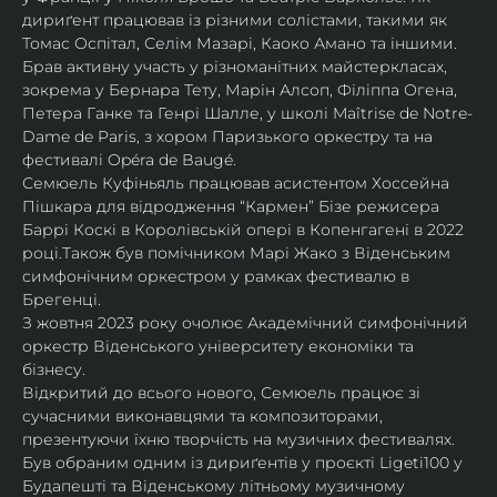
дириґент працював із різними солістами, такими як 
Томас Оспітал, Селім Мазарі, Каоко Амано та іншими. 
Брав активну участь у різноманітних майстеркласах, 
зокрема у Бернара Тету, Марін Алсоп, Філіппа Огена, 
Петера Ганке та Генрі Шалле, у школі Maîtrise de Notre-
Dame de Paris, з хором Паризького оркестру та на 
фестивалі Opéra de Baugé.
Семюель Куфіньяль працював асистентом Хоссейна 
Пішкара для відродження “Кармен” Бізе режисера 
Баррі Коскі в Королівській опері в Копенгагені в 2022 
році.Також був помічником Марі Жако з Віденським 
симфонічним оркестром у рамках фестивалю в 
Брегенці. 
З жовтня 2023 року очолює Академічний симфонічний 
оркестр Віденського університету економіки та 
бізнесу.
Відкритий до всього нового, Семюель працює зі 
сучасними виконавцями та композиторами, 
презентуючи їхню творчість на музичних фестивалях. 
Був обраним одним із дириґентів у проєкті Ligeti100 у 
Будапешті та Віденському літньому музичному 