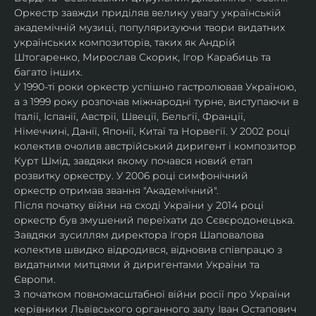
Оркестр завжди приділяв велику увагу українській 
академічній музиці, популяризуючи твори видатних 
українських композиторів, таких як Андрій 
Штогаренко, Мирослав Скорик, Ігор Карабиць та 
багато інших.
У 1990-ті роки оркестр успішно гастролював Україною, 
а з 1999 року розпочав міжнародні турне, виступаючи в 
Італії, Іспанії, Австрії, Швеції, Бельгії, Франції, 
Німеччині, Данії, Японії, Китаї та Норвегії. У 2002 році 
колектив очолив австрійський диригент і композитор 
Курт Шмід, завдяки якому почався новий етап 
розвитку оркестру. У 2006 році симфонічний 
оркестр отримав звання "Академічний".
Після початку війни на сході України у 2014 році 
оркестр був змушений переїхати до Сєвєродонецька. 
Завдяки зусиллям директора Ігоря Шаповалова 
колектив швидко відродився, відновив співпрацю з 
видатними митцями й диригентами України та 
Європи.
З початком повномасштабної війни росії про України 
керівники Львівського органного залу Іван Остапович 