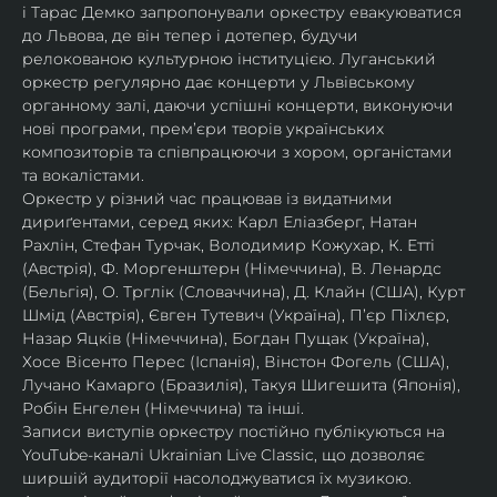
і Тарас Демко запропонували оркестру евакуюватися 
до Львова, де він тепер і дотепер, будучи 
релокованою культурною інституцією. Луганський 
оркестр регулярно дає концерти у Львівському 
органному залі, даючи успішні концерти, виконуючи 
нові програми, прем’єри творів українських 
композиторів та співпрацюючи з хором, органістами 
та вокалістами.
Оркестр у різний час працював із видатними 
дириґентами, серед яких: Карл Еліазберг, Натан 
Рахлін, Стефан Турчак, Володимир Кожухар, К. Етті 
(Австрія), Ф. Моргенштерн (Німеччина), В. Ленардс 
(Бельгія), О. Трглік (Словаччина), Д. Клайн (США), Курт 
Шмід (Австрія), Євген Тутевич (Україна), П’єр Піхлєр, 
Назар Яцків (Німеччина), Богдан Пущак (Україна), 
Хосе Вісенто Перес (Іспанія), Вінстон Фогель (США), 
Лучано Камарго (Бразилія), Такуя Шигешита (Японія), 
Робін Енгелен (Німеччина) та інші.
Записи виступів оркестру постійно публікуються на 
YouTube-каналі Ukrainian Live Classic, що дозволяє 
ширшій аудиторії насолоджуватися їх музикою​.