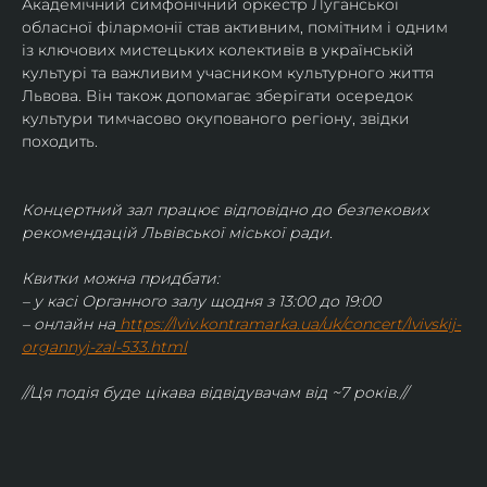
Академічний симфонічний оркестр Луганської 
обласної філармонії став активним, помітним і одним 
із ключових мистецьких колективів в українській 
культурі та важливим учасником культурного життя 
Львова. Він також допомагає зберігати осередок 
культури тимчасово окупованого регіону, звідки 
походить.
Концертний зал працює відповідно до безпекових 
рекомендацій Львівської міської ради.
Квитки можна придбати:
– у касі Органного залу щодня з 13:00 до 19:00
– онлайн на
https://lviv.kontramarka.ua/uk/concert/lvivskij-
organnyj-zal-533.html
//Ця подія буде цікава відвідувачам від ~7 років.//