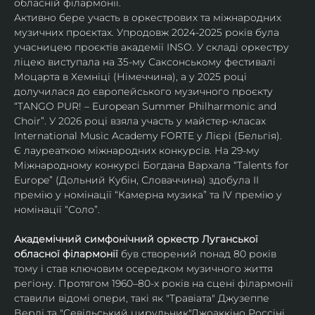
обласній філармонії.
Активно бере участь в оркестрових та міжнародних 
музичних проєктах. Упродовж 2024-2025 років була 
учасницею проєктів академії INSO. У складі оркестру 
ліцею виступала на 35-му Саксонському фестивалі 
Моцарта в Хемніці (Німеччина), а у 2025 році 
долучилася до європейського музичного проєкту 
“TANGO PUR! – European Summer Philharmonic and 
Choir”. У 2026 році взяла участь у майстер-класах 
International Music Academy FORTE у Лієрі (Бельгія).
Є лауреаткою міжнародних конкурсів. На 29-му 
Міжнародному конкурсі Богдана Вархала “Talents for 
Europe” (Дольний Кубін, Словаччина) здобула ІІ 
премію у номінації “Камерна музика” та IV премію у 
номінації “Соло”.
Академічний симфонічний оркестр Луганської 
обласної філармонії
 був створений понад 80 років 
тому і став ключовим осередком музичного життя 
регіону. Протягом 1960–80-х років на сцені філармонії 
ставили відомі опери, такі як "Травіата" Джузеппе 
Верді та "Севільський цирульник"Джоаккіно Россіні. 