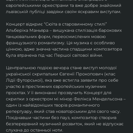
європейськими оркестрами та вже добре знайомий 
львівській публіці завдяки своїм яскравим виступам. 
Концерт відкриє “Сюїта в старовинному стилі” 
Альберіка Маньяра – вишукана стилізація барокових 
танцювальних форм, переосмислених мовою 
французького романтизму. Ця музика є особливо 
цінною, адже значна частина спадщини композитора 
була втрачена під час Першої світової війни. 
Центральною подією вечора стане виступ молодої 
української скрипальки Євгенії Прокопович (клас 
Лідії Футорської), яка вже встигла заявити про себе 
участю в престижних європейських музичних 
проєктах. У її виконанні прозвучить Концерт для 
скрипки з оркестром мі мінор Фелікса Мендельсона – 
один із найвідоміших творів романтичного 
репертуару, який став новаторським для свого часу. 
Поєднавши частини без пауз, композитор створив 
безперервний музичний розвиток, який не відпускає 
слухача до останньої ноти. 