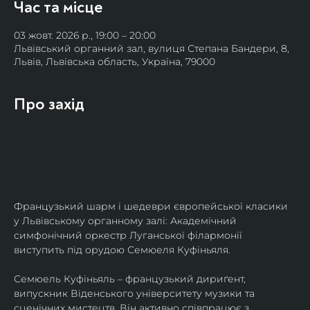
Час та місце
03 жовт. 2026 р., 19:00 – 20:00
Львівський органний зал, вулиця Степана Бандери, 8,
Львів, Львівська область, Україна, 79000
Про захід
Французький шарм і шедеври європейської класики 
у Львівському органному залі: Академічний 
симфонічний оркестр Луганської філармонії 
виступить під орудою Семюеля Куфіньяля.
Семюель Куфіньяль – французький дириґент, 
випускник Віденського університету музики та 
сценічних мистецтв. Він активно співпрацює з 