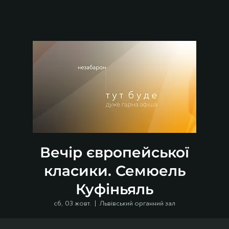
Вечір європейської
класики. Семюель
Куфіньяль
сб, 03 жовт.
  |  
Львівський органний зал