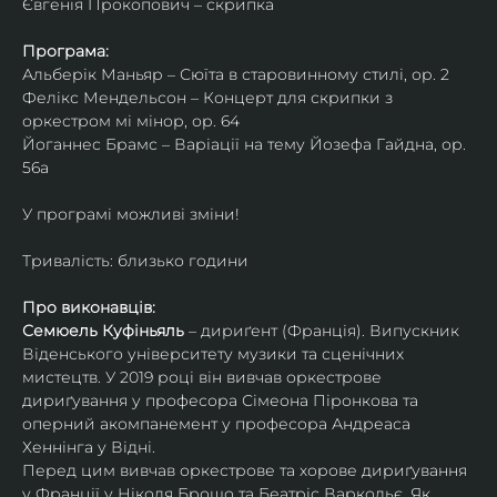
Євгенія Прокопович – скрипка
Програма:
Альберік Маньяр – Сюїта в старовинному стилі, ор. 2
Фелікс Мендельсон – Концерт для скрипки з 
оркестром мі мінор, ор. 64
Йоганнес Брамс – Варіації на тему Йозефа Гайдна, ор. 
56a
У програмі можливі зміни!
Тривалість: близько години
Про виконавців:
Семюель Куфіньяль
 – дириґент (Франція). Випускник 
Віденського університету музики та сценічних 
мистецтв. У 2019 році він вивчав оркестрове 
дириґування у професора Сімеона Піронкова та 
оперний акомпанемент у професора Андреаса 
Хеннінга у Відні.
Перед цим вивчав оркестрове та хорове дириґування 
у Франції у Ніколя Брошо та Беатріс Варкольє. Як 