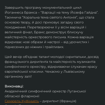
Завершить програму монументальний цикл 
Йоганнеса Брамса – “Варіації на тему Йозефа Гайдна”. 
Таємнича “Хоральна тема святого Антонія”, що стала 
основою твору, й досі приховує загадку свого 
походження. Перетворюючи її у вісім варіацій і 
величний фінал, Брамс демонструє блискучу 
майстерність оркестрового письма. Кожна варіація 
відкриває нові образи й настрої – від урочистих і 
піднесених до ніжних і грайливих. 
Цей вечір об'єднає талант молодої скрипальки, досвід 
французького дириґента та майстерність музикантів 
симфонічного оркестру, відкриваючи слухачам красу 
європейської класики. Чекаємо у Львівському 
органному залі!
Виконавці:
Академічний симфонічний оркестр Луганської 
обласної філармонії
Семюель Куфіньяль
 – дириґент (Франція)