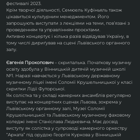
фестивалі 2023.
Крім творчої діяльності, Семюель Куфіньяль також 
цікавиться культурним менеджментом. Його 
запрошують виступати з лекціями на теми, пов’язані з 
проведенням та управлінням проєктами.
Активно концертує і кілька разів відвідував Україну, в 
тому числі дириґував на сцені Львівського органного 
залу. 
Євгенія Прокопович
 – скрипалька. Початкову музичну 
освіту здобула у Вінницькій дитячій музичній школі 
№1. Наразі навчається у Львівському державному 
музичному ліцеї імені Соломії Крушельницької у класі 
скрипки Лідії Футорської.
Як солістка та у складі камерних ансамблів регулярно 
виступає на концертних сценах Львова, зокрема у 
Львівському органному залі, Музеї Соломії 
Крушельницької та Львівському музичному фаховому 
коледжі імені Станіслава Людкевича. Має досвід 
виступу як солістка у супроводі камерного оркестру 
“Арката” під орудою Георгія Куркова у Вінницькій 