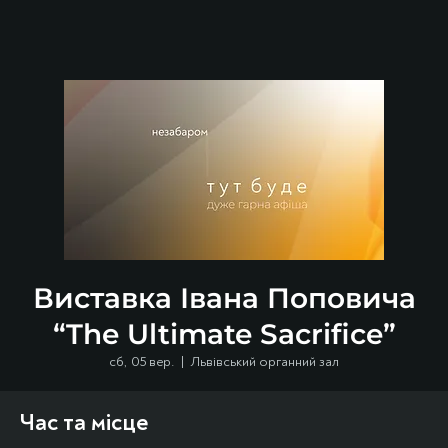
Виставка Івана Поповича
“The Ultimate Sacrifice”
сб, 05 вер.
  |  
Львівський органний зал
Час та місце