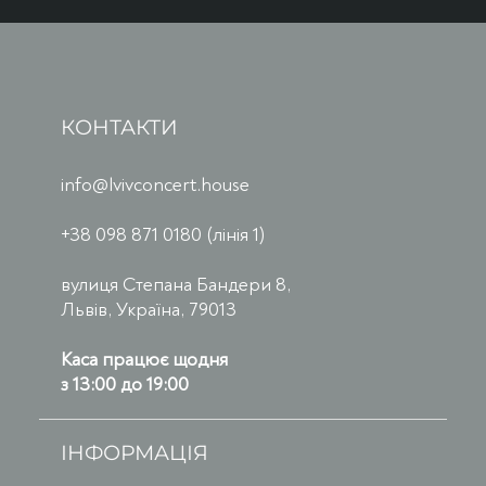
КОНТАКТИ
info@lvivconcert.house
+38 098 871 0180 (лінія 1)
вулиця Степана Бандери 8,
Львів, Україна, 79013
Каса працює щодня
з 13:00 до 19:00
ІНФОРМАЦІЯ