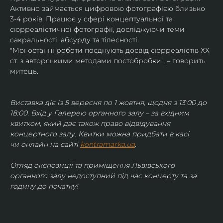
Активно займається цифровою фотографією близько 
3-4 років. Працює у сфері концептуальної та 
сюрреалістичної фотографії, досліджуючи теми 
сакральності, абсурду та тілесності.
"Мої останні роботи поєднують досвід сюрреалістів ХХ 
ст. з авторськими методами постобробки", – говорить 
митець.
Виставка діє із 5 вересня по 1 жовтня, щодня з 13:00 до 
18:00. Вхід у Галерею органного залу – за вхідним 
квитком, який дає також право відвідування 
концертного залу. Квитки можна придбати в касі 
чи онлайн на сайті 
kontramarka.ua
.
Огляд експозиції та приміщення Львівського 
органного залу недоступний під час концерту та за 
годину до початку!