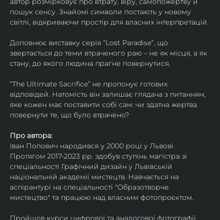
автор розмірковує про втрату, віру, самопожертву й 
пошук сенсу. Знайомі символи постають у новому 
світлі, відкриваючи простір для власних інтерпретацій.
Доповнює виставку серія “Lost Paradise”, що 
звертається до теми втраченого раю – не як місця, а як 
стану, до якого людина прагне повернутися.
“The Ultimate Sacrifice” не пропонує готових 
відповідей. Натомість він залишає глядача з питанням, 
яке кожен має поставити собі сам: чи здатна жертва 
повернути те, що було втрачено?
Про автора:
Іван Попович народився у 2000 році у Львові. 
Протягом 2017-2023 рр. здобув ступінь магістра зі 
спеціальності Графічний дизайн у Львівській 
національній академії мистецтв. Навчається на 
аспірантурі на спеціальності "Образотворче 
мистецтво" та працюю над власним фотопроєктом.
Пройшов курси цифрової та аналогової фотографії. 