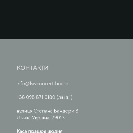
КОНТАКТИ
info@lvivconcert.house
+38 098 871 0180 (лінія 1)
вулиця Степана Бандери 8,
Львів, Україна, 79013
Каса працює щодня