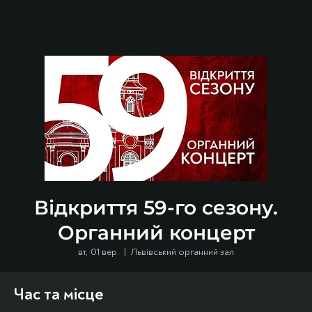
Відкриття 59-го сезону.
Органний концерт
вт, 01 вер.
  |  
Львівський органний зал
Час та місце