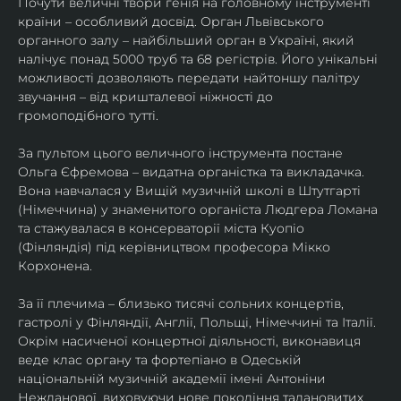
Почути величні твори генія на головному інструменті 
країни – особливий досвід. Орган Львівського 
органного залу – найбільший орган в Україні, який 
налічує понад 5000 труб та 68 регістрів. Його унікальні 
можливості дозволяють передати найтоншу палітру 
звучання – від кришталевої ніжності до 
громоподібного тутті.
За пультом цього величного інструмента постане 
Ольга Єфремова – видатна органістка та викладачка. 
Вона навчалася у Вищій музичній школі в Штутгарті 
(Німеччина) у знаменитого органіста Людгера Ломана 
та стажувалася в консерваторії міста Куопіо 
(Фінляндія) під керівництвом професора Мікко 
Корхонена.
За її плечима – близько тисячі сольних концертів, 
гастролі у Фінляндії, Англії, Польщі, Німеччині та Італії. 
Окрім насиченої концертної діяльності, виконавиця 
веде клас органу та фортепіано в Одеській 
національній музичній академії імені Антоніни 
Нежданової, виховуючи нове покоління талановитих 