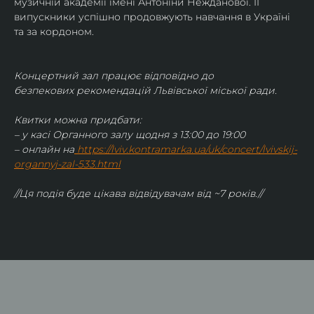
музичній академії імені Антоніни Нежданової. ЇЇ 
випускники успішно продовжують навчання в Україні 
та за кордоном.
Концертний зал працює відповідно до 
безпекових рекомендацій Львівської міської ради.
Квитки можна придбати:
– у касі Органного залу щодня з 13:00 до 19:00
– онлайн на
https://lviv.kontramarka.ua/uk/concert/lvivskij-
organnyj-zal-533.html
//Ця подія буде цікава відвідувачам від ~7 років.//