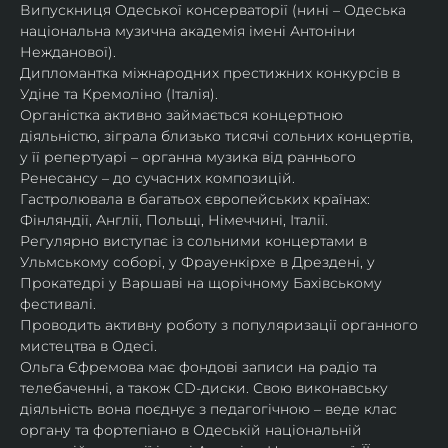
Випускниця Одеської консерваторії (нині – Одеська 
національна музична академія імені Антоніни 
Нежданової).
Дипломантка міжнародних престижних конкурсів в 
Удіне та Кремоліно (Італія).
Органістка активно займається концертною 
діяльністю, зіграла близько тисячі сольних концертів, 
у її репертуарі – органна музика від раннього 
Ренесансу – до сучасних композицій.
Гастролювала в багатьох європейських країнах: 
Фінляндії, Англії, Польщі, Німеччині, Італії.
Регулярно виступає із сольними концертами в 
Ульмському соборі, у Фрауенкірхе в Дрездені, у 
Прокатедрі у Варшаві на щорічному Бахівському 
фестивалі.
Проводить активну роботу з популяризації органного 
мистецтва в Одесі.
Ольга Єфремова має фондові записи на радіо та 
телебаченні, а також CD-диски. Свою виконавську 
діяльність вона поєднує з педагогічною – веде клас 
органу та фортепіано в Одеській національній 