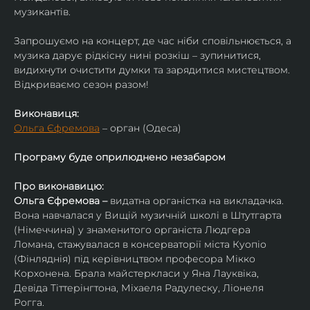
музикантів.
Запрошуємо на концерт, де час ніби сповільнюється, а 
музика дарує рідкісну нині розкіш – зупинитися, 
видихнути очистити думки та зарядитися мистецтвом. 
Відкриваємо сезон разом!
Виконавиця:
Ольга Єфремова
 – орган (Одеса)
Програму буде оприлюднено незабаром
Про виконавицю:
Ольга Єфремова – 
видатна органістка на викладачка.
Вона навчалася у Вищій музичній школі в Штутгарта 
(Німеччина) у знаменитого органіста Людгера 
Ломана, стажувалася в консерваторії міста Куопіо 
(Фінляднія) під керівництвом професора Мікко 
Корхонена. Брала майстеркласи у Яна Лауквіка, 
Девіда Тіттерінгтона, Міхаеля Радулеску, Ліонеля 
Рогга.