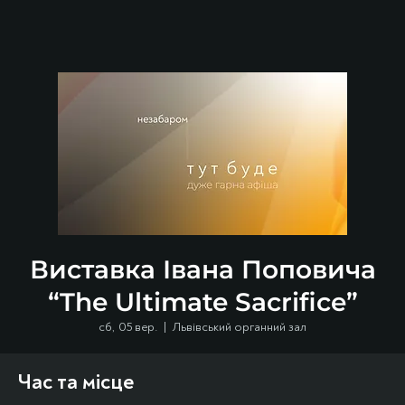
Виставка Івана Поповича
“The Ultimate Sacrifice”
сб, 05 вер.
  |  
Львівський органний зал
Час та місце