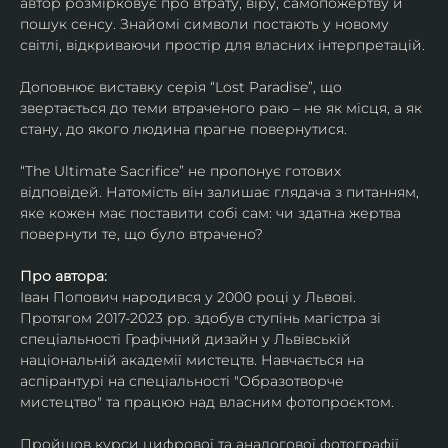
автор розмірковує про втрату, віру, самопожертву й 
пошук сенсу. Знайомі символи постають у новому 
світлі, відкриваючи простір для власних інтерпретацій.
Доповнює виставку серія “Lost Paradise”, що 
звертається до теми втраченого раю – не як місця, а як 
стану, до якого людина прагне повернутися.
“The Ultimate Sacrifice” не пропонує готових 
відповідей. Натомість він залишає глядача з питанням, 
яке кожен має поставити собі сам: чи здатна жертва 
повернути те, що було втрачено?
Про автора:
Іван Попович народився у 2000 році у Львові. 
Протягом 2017-2023 рр. здобув ступінь магістра зі 
спеціальності Графічний дизайн у Львівській 
національній академії мистецтв. Навчається на 
аспірантурі на спеціальності "Образотворче 
мистецтво" та працюю над власним фотопроєктом.
Пройшов курси цифрової та аналогової фотографії. 