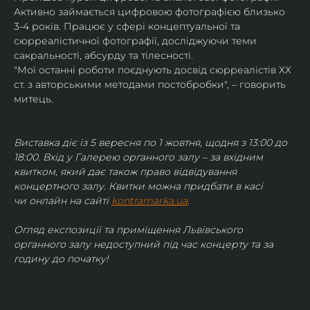
Активно займається цифровою фотографією близько 
3-4 років. Працює у сфері концептуальної та 
сюрреалістичної фотографії, досліджуючи теми 
сакральності, абсурду та тілесності.
"Мої останні роботи поєднують досвід сюрреалістів ХХ 
ст. з авторськими методами постобробки", – говорить 
митець.
Виставка діє із 5 вересня по 1 жовтня, щодня з 13:00 до 
18:00. Вхід у Галерею органного залу – за вхідним 
квитком, який дає також право відвідування 
концертного залу. Квитки можна придбати в касі 
чи онлайн на сайті 
kontramarka.ua
.
Огляд експозиції та приміщення Львівського 
органного залу недоступний під час концерту та за 
годину до початку!