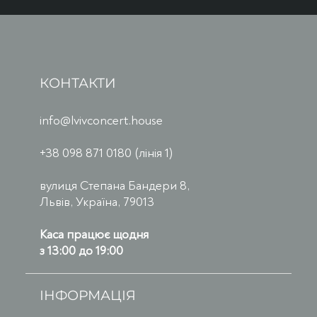
КОНТАКТИ
info@lvivconcert.house
+38 098 871 0180 (лінія 1)
вулиця Степана Бандери 8,
Львів, Україна, 79013
Каса працює щодня
з 13:00 до 19:00
ІНФОРМАЦІЯ