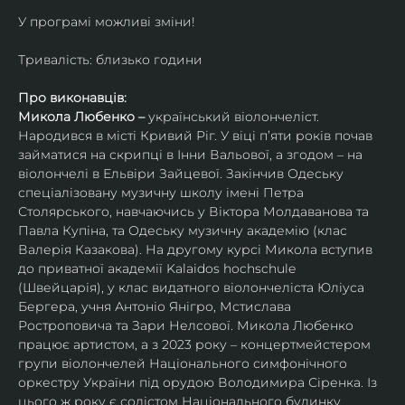
У програмі можливі зміни!
Тривалість: близько години
Про виконавців:
Микола Любенко – 
український віолончеліст. 
Народився в місті Кривий Ріг. У віці п’яти років почав 
займатися на скрипці в Інни Вальової, а згодом – на 
віолончелі в Ельвіри Зайцевої. Закінчив Одеську 
спеціалізовану музичну школу імені Петра 
Столярського, навчаючись у Віктора Молдаванова та 
Павла Купіна, та Одеську музичну академію (клас 
Валерія Казакова). На другому курсі Микола вступив 
до приватної академії Kalaidos hochschule 
(Швейцарія), у клас видатного віолончеліста Юліуса 
Бергера, учня Антоніо Янігро, Мстислава 
Ростроповича та Зари Нелсової. Микола Любенко 
працює артистом, а з 2023 року – концертмейстером 
групи віолончелей Національного симфонічного 
оркестру України під орудою Володимира Сіренка. Із 
цього ж року є солістом Національного будинку 