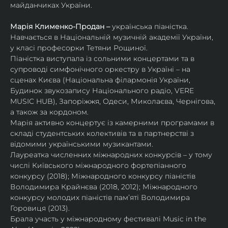
майданчиках України.
Марія Клименко-Продан – 
українська піаністка.
Навчається в Національній музичній академії України, 
у класі професорки Тетяни Рощиної.
Піаністка виступала із сольними концертами та в 
супроводі симфонічного оркестру в Україні – на 
сценах Києва (Національна філармонія України, 
Будинок звукозапису Національного радіо, VERE 
MUSIC HUB), Запоріжжя, Одеси, Миколаєва, Чернігова, 
а також за кордоном.
Марія активно концертує із камерними програмами в 
складі студентських колективів та в партнерстві з 
відомими українськими музикантами.
Лауреатка численних міжнародних конкурсів – у тому 
числі Київського міжнародного фортепіанного 
конкурсу (2018); Міжнародного конкурсу піаністів 
Володимира Крайнєва (2018, 2012); Міжнародного 
конкурсу молодих піаністів пам’яті Володимира 
Горовиця (2013).
Брала участь у міжнародному фестивалі Music in the 