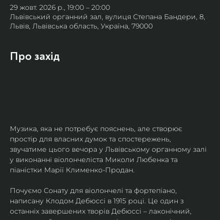
29 жовт. 2026 р., 19:00 – 20:00
Львівський органний зал, вулиця Степана Бандери, 8,
Львів, Львівська область, Україна, 79000
Про захід
Музика, яка не потребує пояснень, але створює 
простір для власних думок та спостережень, 
звучатиме цього вечора у Львівському органному залі 
у виконанні віолончеліста Миколи Любенка та 
піаністки Марії Клименко-Продан.
Почуємо Сонату для віолончелі та фортепіано, 
написану Клодом Дебюссі в 1915 році. Це один з 
останніх завершених творів Дебюссі – лаконічний, 