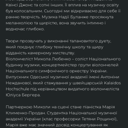
Квінсі Джонс та сотні інших. Її вплив на музичну освіту 
був колосальним. Сьогодні ми відкриваємо для себе її 
ранню творчість. Музика Надії Буланже просякнута 
меланхолією та щирістю, вона звучить інтимно і 
водночас глибоко.
Твори прозвучать у виконанні талановитого дуету, 
який поєднує глибоку технічну школу та щиру 
відданість камерному мистецтву.
Віолончеліст Микола Любенко – соліст Національного 
будинку музики, концертмейстер групи віолончелей 
Національного симфонічного оркестру України. 
Випускник Одеської музичної академії імені Антоніни 
Нежданової, який стажування у швейцарській Kalaidos 
Hochschule під керівництвом видатного віолончеліста 
Юліуса Бергера.
Партнеркою Миколи на сцені стане піаністка Марія 
Клименко-Продан. Студентка Національної музичної 
академії України (клас професорки Тетяни Рощиної), 
Марія вже має значний досвід концертування як 