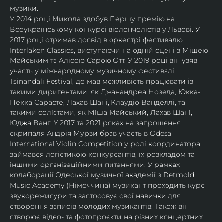
музики.
У 2014 році Микола здобув Першу премію на 
Всеукраїнському конкурсі віолончелістів у Львові. У 
2017 році отримав досвід в оркестрі фестивалю 
Interlaken Classics, виступаючи на одній сцені з Мішею 
Майським та Алісою Сарою Отт. У 2019 році він узяв 
участь у міжнародному музичному фестивалі 
Tsinandali Festival, де мав можливість працювати із 
такими диригентами, як Джанандреа Нозеда, Юкка-
Пекка Сарасте, Лахав Шані, Клаудіо Ванделлі, та 
такими солістами, як Міша Майський, Лахав Шані, 
Юджа Ванг. У 2017 та 2021 роках на запрошення 
скрипаля Андрія Мурзи брав участь в Odesa 
International Violin Competition у ролі координатора, 
займався логістикою конкурсантів, їх розкладом та 
іншими організаційними питаннями. У рамках 
колаборації Одеської музичної академії з Detmold 
Music Academy (Німеччина) музикант проходить курс 
звукорежисури та застосовує свої навички для 
створення записів молодих музикантів. Також він 
створює відео- та фотопроєкти на різних концертних 