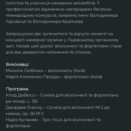
солістка та учасниця камерних ансамблів. Її 
професіоналізм відзначено нагородами багатьох 
міжнародних конкурсів, зокрема імені Володимира 
Горовиця та Володимира Крайнєва.
Запрошуємо вас зупинитися та відчути момент на 
концерті камерної музики у Львівському органному 
залі. Нехай цей діалог віолончелі та фортепіано стане 
для вас джерелом натхнення та спокою.
Виконавці:
Микола Любенко – віолончель (Київ)
Марія Клименко-Продан – фортепіано (Київ)
Програма:
Клод Дебюссі – Соната для віолончелі та фортепіано 
ре мінор, L. 135
Джордже Енеску – Соната для віолончелі № 2 до 
мажор, ор. 26 № 2
Надія Буланже – Три п’єси для віолончелі та 
фортепіано