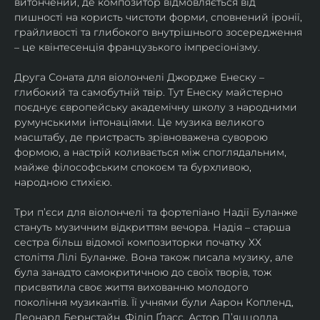
витончений, де композитор відмовляється від 
пишності на користь чистоти форми, сповнений іронії, 
грайливості та глибокого внутрішнього зосередження 
– це квінтесенція французького імпресіонізму.
Друга Соната для віолончелі Джордже Енеску – 
глибокий та самобутній твір. Тут Енеску майстерно 
поєднує європейську академічну школу з народними 
румунськими інтонаціями. Це музика великого 
масштабу, де пристрасть зрівноважена суворою 
формою, а настрій коливається між споглядальним, 
майже філософським спокоєм та бурхливою, 
народною стихією.
Три п’єси для віолончелі та фортепіано Надії Буланже 
стануть музичним відкриттям вечора. Надія – старша 
сестра більш відомої композиторки початку ХХ 
століття Лілі Буланже. Вона також писала музику, але 
була занадто самокритичною до своїх творів, тож 
присвятила своє життя вихованню молодого 
покоління музикантів. Її учнями були Аарон Копленд, 
Леонард Бернстайн, Філіп Ґласс, Астор П’яццолла, 