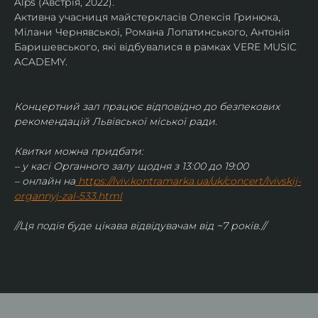
Alps (Австрія, 2022).
Активна учасниця майстеркласів Олексія Гринюка, 
Мілани Чернявської, Романа Лопатинського, Антонія 
Баришевського, які відбувалися в рамках VERE MUSIC 
ACADEMY.
Концертний зал працює відповідно до безпекових 
рекомендацій Львівської міської ради.
Квитки можна придбати:
– у касі Органного залу щодня з 13:00 до 19:00
– онлайн на
https://lviv.kontramarka.ua/uk/concert/lvivskij-
organnyj-zal-533.html
//Ця подія буде цікава відвідувачам від ~7 років.//