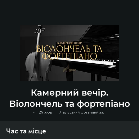
Камерний вечір.
Віолончель та фортепіано
чт, 29 жовт.
  |  
Львівський органний зал
Час та місце