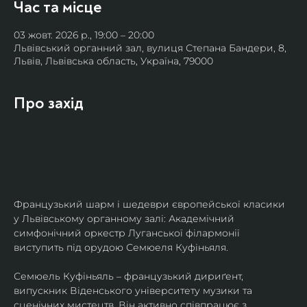
Час та місце
03 жовт. 2026 р., 19:00 – 20:00
Львівський органний зал, вулиця Степана Бандери, 8,
Львів, Львівська область, Україна, 79000
Про захід
Французький шарм і шедеври європейської класики 
у Львівському органному залі: Академічний 
симфонічний оркестр Луганської філармонії 
виступить під орудою Семюеля Куфіньяля.
Семюель Куфіньяль – французький дириґент, 
випускник Віденського університету музики та 
сценічних мистецтв. Він активно співпрацює з 