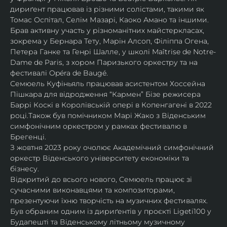
дириґент працював із різними солістами, такими як 
Томас Оспітал, Селім Мазарі, Каоко Амано та іншими. 
Брав активну участь у різноманітних майстеркласах, 
зокрема у Бернара Тету, Марін Алсоп, Філіппа Огена, 
Петера Ганке та Генрі Шалле, у школі Maîtrise de Notre-
Dame de Paris, з хором Паризького оркестру та на 
фестивалі Opéra de Baugé.
Семюель Куфіньяль працював асистентом Хоссейна 
Пішкара для відродження “Кармен” Бізе режисера 
Баррі Коскі в Королівській опері в Копенгагені в 2022 
році.Також був помічником Марі Жако з Віденським 
симфонічним оркестром у рамках фестивалю в 
Брегенці. 
З жовтня 2023 року очолює Академічний симфонічний 
оркестр Віденського університету економіки та 
бізнесу.
Відкритий до всього нового, Семюель працює зі 
сучасними виконавцями та композиторами, 
презентуючи їхню творчість на музичних фестивалях. 
Був обраним одним із дириґентів у проєкті Ligeti100 у 
Будапешті та Віденському літньому музичному 