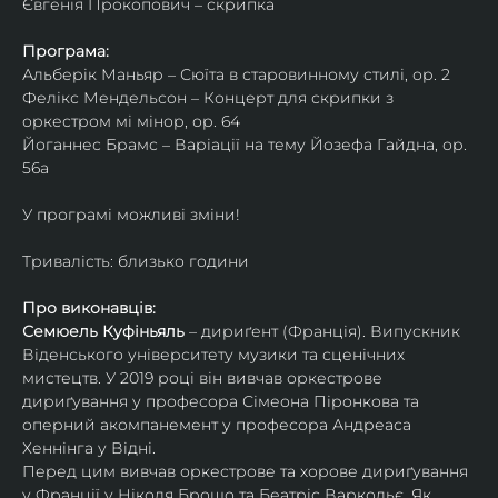
Євгенія Прокопович – скрипка
Програма:
Альберік Маньяр – Сюїта в старовинному стилі, ор. 2
Фелікс Мендельсон – Концерт для скрипки з 
оркестром мі мінор, ор. 64
Йоганнес Брамс – Варіації на тему Йозефа Гайдна, ор. 
56a
У програмі можливі зміни!
Тривалість: близько години
Про виконавців:
Семюель Куфіньяль
 – дириґент (Франція). Випускник 
Віденського університету музики та сценічних 
мистецтв. У 2019 році він вивчав оркестрове 
дириґування у професора Сімеона Піронкова та 
оперний акомпанемент у професора Андреаса 
Хеннінга у Відні.
Перед цим вивчав оркестрове та хорове дириґування 
у Франції у Ніколя Брошо та Беатріс Варкольє. Як 