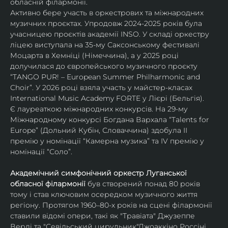
обласній філармонії.
Активно бере участь в оркестрових та міжнародних 
музичних проєктах. Упродовж 2024-2025 років була 
учасницею проєктів академії INSO. У складі оркестру 
ліцею виступала на 35-му Саксонському фестивалі 
Моцарта в Хемніці (Німеччина), а у 2025 році 
долучилася до європейського музичного проєкту 
“TANGO PUR! – European Summer Philharmonic and 
Choir”. У 2026 році взяла участь у майстер-класах 
International Music Academy FORTE у Лієрі (Бельгія).
Є лауреаткою міжнародних конкурсів. На 29-му 
Міжнародному конкурсі Богдана Вархала “Talents for 
Europe” (Дольний Кубін, Словаччина) здобула ІІ 
премію у номінації “Камерна музика” та IV премію у 
номінації “Соло”.
Академічний симфонічний оркестр Луганської 
обласної філармонії
 був створений понад 80 років 
тому і став ключовим осередком музичного життя 
регіону. Протягом 1960–80-х років на сцені філармонії 
ставили відомі опери, такі як "Травіата" Джузеппе 
Верді та "Севільський цирульник"Джоаккіно Россіні. 