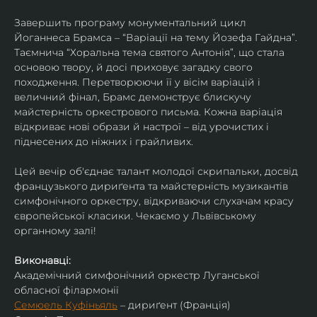
Завершить програму монументальний цикл 
Йоганнеса Брамса – “Варіації на тему Йозефа Гайдна”. 
Таємнича “Хоральна тема святого Антонія”, що стала 
основою твору, й досі приховує загадку свого 
походження. Перетворюючи її у вісім варіацій і 
величний фінал, Брамс демонструє блискучу 
майстерність оркестрового письма. Кожна варіація 
відкриває нові образи й настрої – від урочистих і 
піднесених до ніжних і грайливих. 
Цей вечір об'єднає талант молодої скрипальки, досвід 
французького дириґента та майстерність музикантів 
симфонічного оркестру, відкриваючи слухачам красу 
європейської класики. Чекаємо у Львівському 
органному залі!
Виконавці:
Академічний симфонічний оркестр Луганської 
обласної філармонії
Семюель Куфіньяль
 – дириґент (Франція)