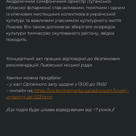
Академічний симфонічний оркестр Луганської 
обласної філармонії став активним, помітним і одним 
із ключових мистецьких колективів в українській 
культурі та важливим учасником культурного життя 
Львова. Він також допомагає зберігати осередок 
культури тимчасово окупованого регіону, звідки 
походить.
Концертний зал працює відповідно до безпекових 
рекомендацій Львівської міської ради.
Квитки можна придбати:
– у касі Органного залу щодня з 13:00 до 19:00
– онлайн на
https://lviv.kontramarka.ua/uk/concert/lvivskij-
organnyj-zal-533.html
//Ця подія буде цікава відвідувачам від ~7 років.//