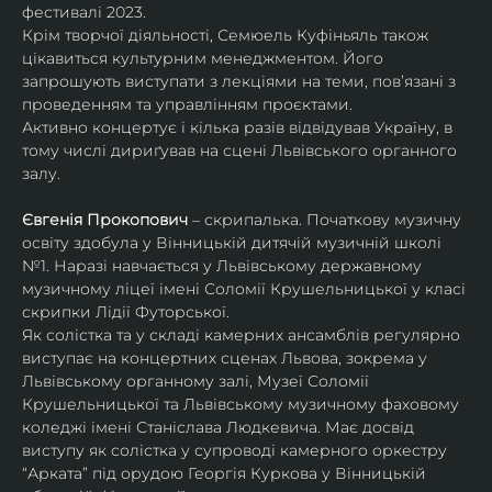
фестивалі 2023.
Крім творчої діяльності, Семюель Куфіньяль також 
цікавиться культурним менеджментом. Його 
запрошують виступати з лекціями на теми, пов’язані з 
проведенням та управлінням проєктами.
Активно концертує і кілька разів відвідував Україну, в 
тому числі дириґував на сцені Львівського органного 
залу. 
Євгенія Прокопович
 – скрипалька. Початкову музичну 
освіту здобула у Вінницькій дитячій музичній школі 
№1. Наразі навчається у Львівському державному 
музичному ліцеї імені Соломії Крушельницької у класі 
скрипки Лідії Футорської.
Як солістка та у складі камерних ансамблів регулярно 
виступає на концертних сценах Львова, зокрема у 
Львівському органному залі, Музеї Соломії 
Крушельницької та Львівському музичному фаховому 
коледжі імені Станіслава Людкевича. Має досвід 
виступу як солістка у супроводі камерного оркестру 
“Арката” під орудою Георгія Куркова у Вінницькій 