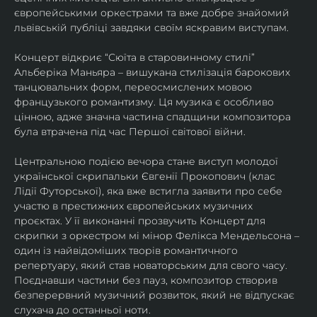
європейськими оркестрами та вже добре знайомий 
львівській публіці завдяки своїм яскравим виступам. 
Концерт відкриє “Сюїта в старовинному стилі” 
Альберіка Маньяра – вишукана стилізація барокових 
танцювальних форм, переосмислених мовою 
французького романтизму. Ця музика є особливо 
цінною, адже значна частина спадщини композитора 
була втрачена під час Першої світової війни. 
Центральною подією вечора стане виступ молодої 
української скрипальки Євгенії Прокопович (клас 
Лідії Футорської), яка вже встигла заявити про себе 
участю в престижних європейських музичних 
проєктах. У її виконанні прозвучить Концерт для 
скрипки з оркестром мі мінор Фелікса Мендельсона – 
один із найвідоміших творів романтичного 
репертуару, який став новаторським для свого часу. 
Поєднавши частини без пауз, композитор створив 
безперервний музичний розвиток, який не відпускає 
слухача до останньої ноти. 