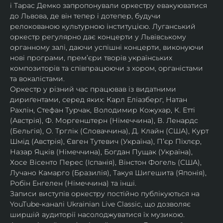
і Тарас Демко запропонували оркестру евакуюватися 
до Львова, де він тепер і дотепер, будучи 
релокованою культурною інституцією. Луганський 
оркестр регулярно дає концерти у Львівському 
органному залі, даючи успішні концерти, виконуючи 
нові програми, прем’єри творів українських 
композиторів та співпрацюючи з хором, органістами 
та вокалістами.
Оркестр у різний час працював із видатними 
дириґентами, серед яких: Карл Еліазберг, Натан 
Рахлін, Стефан Турчак, Володимир Кожухар, К. Етті 
(Австрія), Ф. Моргенштерн (Німеччина), В. Ленардс 
(Бельгія), О. Трглік (Словаччина), Д. Клайн (США), Курт 
Шмід (Австрія), Євген Тутевич (Україна), П’єр Піхлєр, 
Назар Яцків (Німеччина), Богдан Пущак (Україна), 
Хосе Вісенто Перес (Іспанія), Вінстон Фогель (США), 
Лучано Камарго (Бразилія), Такуя Шигешита (Японія), 
Робін Енгелен (Німеччина) та інші.
Записи виступів оркестру постійно публікуються на 
YouTube-каналі Ukrainian Live Classic, що дозволяє 
ширшій аудиторії насолоджуватися їх музикою​.