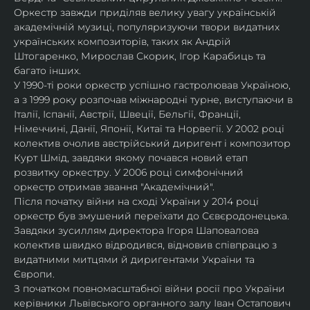
Оркестр завжди приділяв велику увагу українській 
академічній музиці, популяризуючи твори видатних 
українських композиторів, таких як Андрій 
Штогаренко, Мирослав Скорик, Ігор Карабиць та 
багато інших.
У 1990-ті роки оркестр успішно гастролював Україною, 
а з 1999 року розпочав міжнародні турне, виступаючи в 
Італії, Іспанії, Австрії, Швеції, Бельгії, Франції, 
Німеччині, Данії, Японії, Китаї та Норвегії. У 2002 році 
колектив очолив австрійський диригент і композитор 
Курт Шмід, завдяки якому почався новий етап 
розвитку оркестру. У 2006 році симфонічний 
оркестр отримав звання "Академічний".
Після початку війни на сході України у 2014 році 
оркестр був змушений переїхати до Сєвєродонецька. 
Завдяки зусиллям директора Ігоря Шаповалова 
колектив швидко відродився, відновив співпрацю з 
видатними митцями й диригентами України та 
Європи.
З початком повномасштабної війни росії про України 
керівники Львівського органного залу Іван Остапович 