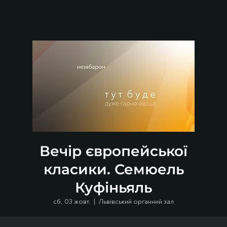
Вечір європейської
класики. Семюель
Куфіньяль
сб, 03 жовт.
  |  
Львівський органний зал