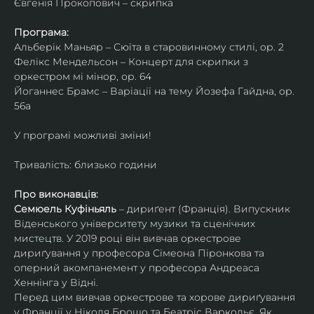
Євгенія Прокопович – скрипка
Програма:
Альберік Маньяр – Сюїта в старовинному стилі, ор. 2
Фелікс Мендельсон – Концерт для скрипки з 
оркестром мі мінор, ор. 64
Йоганнес Брамс – Варіації на тему Йозефа Гайдна, ор. 
56a
У програмі можливі зміни!
Тривалість: близько години
Про виконавців:
Семюель Куфіньяль
 – дириґент (Франція). Випускник 
Віденського університету музики та сценічних 
мистецтв. У 2019 році він вивчав оркестрове 
дириґування у професора Сімеона Піронкова та 
оперний акомпанемент у професора Андреаса 
Хеннінга у Відні.
Перед цим вивчав оркестрове та хорове дириґування 
у Франції у Ніколя Брошо та Беатріс Варкольє. Як 