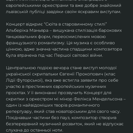
європейськими оркестрами та вже добре знайомий 
львівській публіці завдяки своїм яскравим виступам. 
Концерт відкриє “Сюїта в старовинному стилі” 
Альберіка Маньяра – вишукана стилізація барокових 
танцювальних форм, переосмислених мовою 
французького романтизму. Ця музика є особливо 
цінною, адже значна частина спадщини композитора 
була втрачена під час Першої світової війни. 
Центральною подією вечора стане виступ молодої 
української скрипальки Євгенії Прокопович (клас 
Лідії Футорської), яка вже встигла заявити про себе 
участю в престижних європейських музичних 
проєктах. У її виконанні прозвучить Концерт для 
скрипки з оркестром мі мінор Фелікса Мендельсона – 
один із найвідоміших творів романтичного 
репертуару, який став новаторським для свого часу. 
Поєднавши частини без пауз, композитор створив 
безперервний музичний розвиток, який не відпускає 
слухача до останньої ноти. 