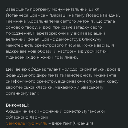
Завершить програму монументальний цикл 
Йоганнеса Брамса – “Варіації на тему Йозефа Гайдна”. 
Таємнича “Хоральна тема святого Антонія”, що стала 
основою твору, й досі приховує загадку свого 
походження. Перетворюючи її у вісім варіацій і 
величний фінал, Брамс демонструє блискучу 
майстерність оркестрового письма. Кожна варіація 
відкриває нові образи й настрої – від урочистих і 
піднесених до ніжних і грайливих. 
Цей вечір об'єднає талант молодої скрипальки, досвід 
французького дириґента та майстерність музикантів 
симфонічного оркестру, відкриваючи слухачам красу 
європейської класики. Чекаємо у Львівському 
органному залі!
Виконавці:
Академічний симфонічний оркестр Луганської 
обласної філармонії
Семюель Куфіньяль
 – дириґент (Франція)