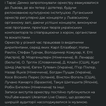
і Тарас Демко запропонували оркестру евакуюватися 
до Львова, де він тепер і дотепер, будучи 
релокованою культурною інституцією. Луганський 
оркестр регулярно дає концерти у Львівському 
органному залі, даючи успішні концерти, виконуючи 
нові програми, прем’єри творів українських 
композиторів та співпрацюючи з хором, органістами 
та вокалістами.
Оркестр у різний час працював із видатними 
дириґентами, серед яких: Карл Еліазберг, Натан 
Рахлін, Стефан Турчак, Володимир Кожухар, К. Етті 
(Австрія), Ф. Моргенштерн (Німеччина), В. Ленардс 
(Бельгія), О. Трглік (Словаччина), Д. Клайн (США), Курт 
Шмід (Австрія), Євген Тутевич (Україна), П’єр Піхлєр, 
Назар Яцків (Німеччина), Богдан Пущак (Україна), 
Хосе Вісенто Перес (Іспанія), Вінстон Фогель (США), 
Лучано Камарго (Бразилія), Такуя Шигешита (Японія), 
Робін Енгелен (Німеччина) та інші.
Записи виступів оркестру постійно публікуються на 
YouTube-каналі Ukrainian Live Classic, що дозволяє 
ширшій аудиторії насолоджуватися їх музикою​.