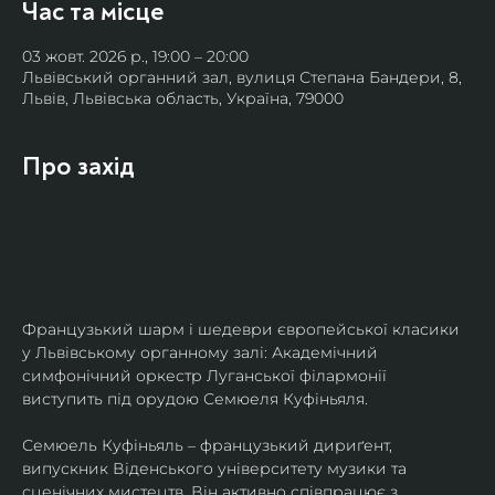
Час та місце
03 жовт. 2026 р., 19:00 – 20:00
Львівський органний зал, вулиця Степана Бандери, 8,
Львів, Львівська область, Україна, 79000
Про захід
Французький шарм і шедеври європейської класики 
у Львівському органному залі: Академічний 
симфонічний оркестр Луганської філармонії 
виступить під орудою Семюеля Куфіньяля.
Семюель Куфіньяль – французький дириґент, 
випускник Віденського університету музики та 
сценічних мистецтв. Він активно співпрацює з 