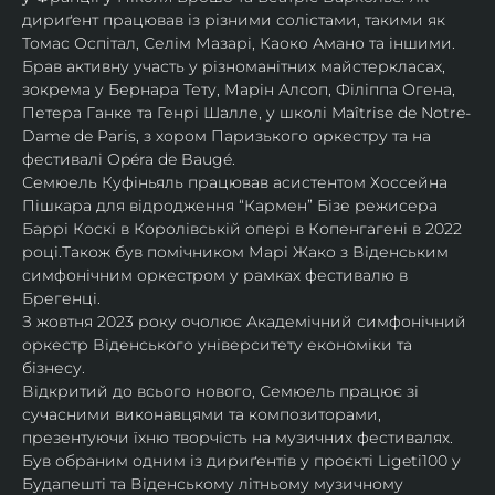
дириґент працював із різними солістами, такими як 
Томас Оспітал, Селім Мазарі, Каоко Амано та іншими. 
Брав активну участь у різноманітних майстеркласах, 
зокрема у Бернара Тету, Марін Алсоп, Філіппа Огена, 
Петера Ганке та Генрі Шалле, у школі Maîtrise de Notre-
Dame de Paris, з хором Паризького оркестру та на 
фестивалі Opéra de Baugé.
Семюель Куфіньяль працював асистентом Хоссейна 
Пішкара для відродження “Кармен” Бізе режисера 
Баррі Коскі в Королівській опері в Копенгагені в 2022 
році.Також був помічником Марі Жако з Віденським 
симфонічним оркестром у рамках фестивалю в 
Брегенці. 
З жовтня 2023 року очолює Академічний симфонічний 
оркестр Віденського університету економіки та 
бізнесу.
Відкритий до всього нового, Семюель працює зі 
сучасними виконавцями та композиторами, 
презентуючи їхню творчість на музичних фестивалях. 
Був обраним одним із дириґентів у проєкті Ligeti100 у 
Будапешті та Віденському літньому музичному 