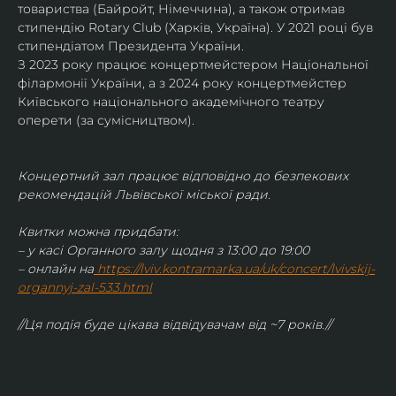
товариства (Байройт, Німеччина), а також отримав
стипендію Rotary Club (Харків, Україна). У 2021 році був 
стипендіатом Президента України. 
З 2023 року працює концертмейстером Національної 
філармонії України, а з 2024 року концертмейстер 
Київського національного академічного театру 
оперети (за сумісництвом).
Концертний зал працює відповідно до безпекових 
рекомендацій Львівської міської ради.
Квитки можна придбати:
– у касі Органного залу щодня з 13:00 до 19:00
– онлайн на
https://lviv.kontramarka.ua/uk/concert/lvivskij-
organnyj-zal-533.html
//Ця подія буде цікава відвідувачам від ~7 років.//