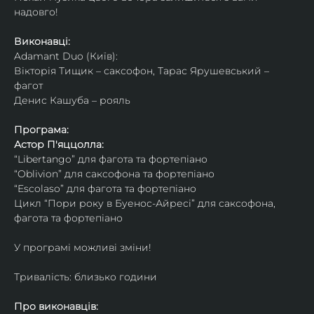
надовго!
Виконавці: 
Adamant Duo (Київ): 
Вікторія Тищик – саксофон, Тарас Ярушевський – 
фагот
Денис Кашуба – рояль
Програма:
Астор П'яццолла:
“Libertango” для фагота та фортепіано
“Oblivion” для саксофона та фортепіано
“Escolaso” для фагота та фортепіано
Цикл “Пори року в Буенос-Айресі” для саксофона, 
фагота та фортепіано
У програмі можливі зміни!
Тривалість: близько години
Про виконавців: