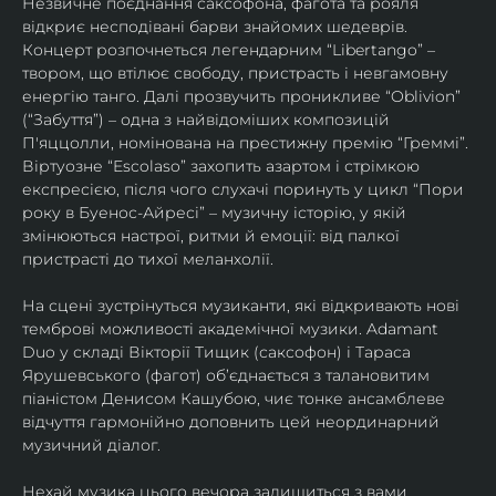
Незвичне поєднання саксофона, фагота та рояля 
відкриє несподівані барви знайомих шедеврів. 
Концерт розпочнеться легендарним “Libertango” – 
твором, що втілює свободу, пристрасть і невгамовну 
енергію танго. Далі прозвучить проникливе “Oblivion” 
(“Забуття”) – одна з найвідоміших композицій 
П'яццолли, номінована на престижну премію “Греммі”. 
Віртуозне “Escolaso” захопить азартом і стрімкою 
експресією, після чого слухачі поринуть у цикл “Пори 
року в Буенос-Айресі” – музичну історію, у якій 
змінюються настрої, ритми й емоції: від палкої 
пристрасті до тихої меланхолії. 
На сцені зустрінуться музиканти, які відкривають нові 
темброві можливості академічної музики. Adamant 
Duo у складі Вікторії Тищик (саксофон) і Тараса 
Ярушевського (фагот) об’єднається з талановитим 
піаністом Денисом Кашубою, чиє тонке ансамблеве 
відчуття гармонійно доповнить цей неординарний 
музичний діалог.
Нехай музика цього вечора залишиться з вами 