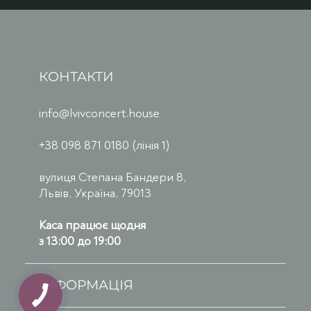
КОНТАКТИ
info@lvivconcert.house
+38 098 871 0180 (лінія 1)
вулиця Степана Бандери 8,
Львів, Україна, 79013
Каса працює щодня
з 13:00 до 19:00
ІНФОРМАЦІЯ