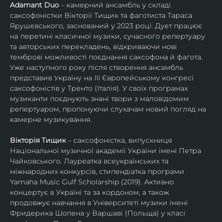
Adamant Duo
 – камерний ансамбль у складі 
саксофоністки Вікторії Тищик та фаготиста Тараса 
Ярушевського, заснований у 2023 році. Дует працює 
на перетині класичної музики, сучасного репертуару 
та авторських перекладень, відкриваючи нові 
темброві можливості поєднання саксофона й фагота. 
Уже наступного року після створення ансамбль 
представив Україну на ІІІ Європейському конгресі 
саксофоністів у Тренто (Італія). У своїх програмах 
музиканти поєднують знані твори з маловідомим 
репертуаром, пропонуючи слухачам новий погляд на 
камерне музикування.
Вікторія Тищик
 – саксофоністка, випускниця 
Національної музичної академії України імені Петра 
Чайковського. Лауреатка всеукраїнських та 
міжнародних конкурсів, стипендіатка програми 
Yamaha Music Gulf Scholarship (2019). Активно 
концертує в Україні та за кордоном, а також 
продовжує навчання в Університеті музики імені 
Фридерика Шопена у Варшаві (Польща) у класі 