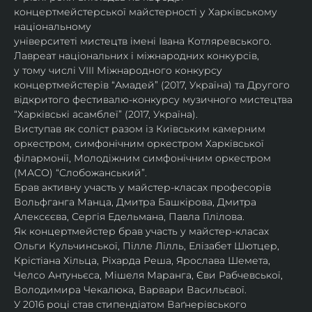
концертмейстерської майстерності у Харківському 
національному
університеті мистецтв імені Івана Котляревського. 
Лавреат національних і міжнародних конкурсів,
у тому числі VIII Міжнародного конкурсу 
концертмейстерів “Амадей” (2017, Україна) та Другого
відкритого фестивалю-конкурсу музичного мистецтва 
“Харківські асамблеї” (2017, Україна).
Виступав як соліст разом із Київським камерним 
оркестром, симфонічним оркестром Харківської
філармонії, Молодіжним симфонічним оркестром 
(МАСО) “Слобожанський”.
Брав активну участь у майстер-класах професорів 
Вольфганга Манца, Дмитра Башкірова, Дмитра
Алексєєва, Сергія Едельмана, Павла Гілілова.
Як концертмейстер брав участь у майстер-класах 
Ольги Кульчинської, Пілле Лілль, Елізабет Шютцер, 
Крістіана Хільца, Ріхарда Реша, Ярослава Шемета, 
Челсо Антуньєса, Мішеля Маранга, Єви Рабчевської, 
Володимира Чекалюка, Варвари Васильєвої.
У 2016 році став стипендіатом Ваґнерівського 