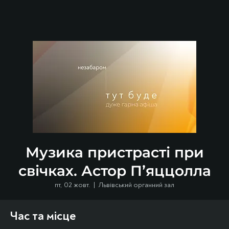
Музика пристрасті при
свічках. Астор П’яццолла
пт, 02 жовт.
  |  
Львівський органний зал
Час та місце