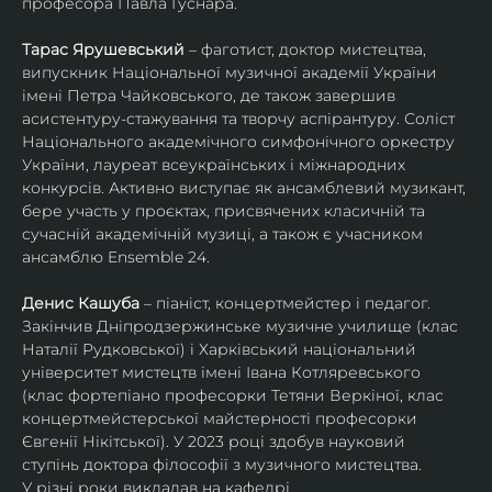
професора Павла Гуснара.
Тарас Ярушевський
 – фаготист, доктор мистецтва, 
випускник Національної музичної академії України 
імені Петра Чайковського, де також завершив 
асистентуру-стажування та творчу аспірантуру. Соліст 
Національного академічного симфонічного оркестру 
України, лауреат всеукраїнських і міжнародних 
конкурсів. Активно виступає як ансамблевий музикант, 
бере участь у проєктах, присвячених класичній та 
сучасній академічній музиці, а також є учасником 
ансамблю Ensemble 24.
Денис Кашуба
 – піаніст, концертмейстер і педагог. 
Закінчив Дніпродзержинське музичне училище (клас 
Наталії Рудковської) і Харківський національний 
університет мистецтв імені Івана Котляревського 
(клас фортепіано професорки Тетяни Веркіної, клас 
концертмейстерської майстерності професорки 
Євгенії Нікітської). У 2023 році здобув науковий 
ступінь доктора філософії з музичного мистецтва.
У різні роки викладав на кафедрі 