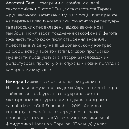
Adamant Duo
 – камерний ансамбль у складі 
саксофоністки Вікторії Тищик та фаготиста Тараса 
Ярушевського, заснований у 2023 році. Дует працює 
на перетині класичної музики, сучасного репертуару 
та авторських перекладень, відкриваючи нові 
темброві можливості поєднання саксофона й фагота. 
Уже наступного року після створення ансамбль 
представив Україну на ІІІ Європейському конгресі 
саксофоністів у Тренто (Італія). У своїх програмах 
музиканти поєднують знані твори з маловідомим 
репертуаром, пропонуючи слухачам новий погляд на 
камерне музикування.
Вікторія Тищик
 – саксофоністка, випускниця 
Національної музичної академії України імені Петра 
Чайковського. Лауреатка всеукраїнських та 
міжнародних конкурсів, стипендіатка програми 
Yamaha Music Gulf Scholarship (2019). Активно 
концертує в Україні та за кордоном, а також 
продовжує навчання в Університеті музики імені 
Фридерика Шопена у Варшаві (Польща) у класі 