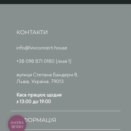
КОНТАКТИ
info@lvivconcert.house
+38 098 871 0180 (лінія 1)
вулиця Степана Бандери 8,
Львів, Україна, 79013
Каса працює щодня
з 13:00 до 19:00
ІНФОРМАЦІЯ
КНОПКА
ЗВ'ЯЗКУ