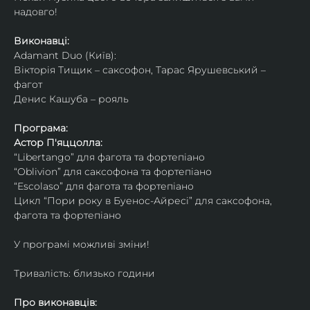
надовго!
Виконавці: 
Adamant Duo (Київ): 
Вікторія Тищик – саксофон, Тарас Ярушевський – 
фагот
Денис Кашуба – рояль
Програма:
Астор П'яццолла:
“Libertango” для фагота та фортепіано
“Oblivion” для саксофона та фортепіано
“Escolaso” для фагота та фортепіано
Цикл “Пори року в Буенос-Айресі” для саксофона, 
фагота та фортепіано
У програмі можливі зміни!
Тривалість: близько години
Про виконавців: