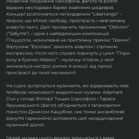
Незвичне поєднання саксофона, фагота та рояля 
відкриє несподівані барви знайомих шедеврів. 
Концерт розпочнеться легендарним “Libertango” – 
твором, що втілює свободу, пристрасть і невгамовну 
енергію танго. Далі прозвучить проникливе “Oblivion” 
(“Забуття”) – одна з найвідоміших композицій 
П'яццолли, номінована на престижну премію “Греммі”. 
Віртуозне “Escolaso” захопить азартом і стрімкою 
експресією, після чого слухачі поринуть у цикл “Пори 
року в Буенос-Айресі” – музичну історію, у якій 
змінюються настрої, ритми й емоції: від палкої 
пристрасті до тихої меланхолії. 
На сцені зустрінуться музиканти, які відкривають нові 
темброві можливості академічної музики. Adamant 
Duo у складі Вікторії Тищик (саксофон) і Тараса 
Ярушевського (фагот) об’єднається з талановитим 
піаністом Денисом Кашубою, чиє тонке ансамблеве 
відчуття гармонійно доповнить цей неординарний 
музичний діалог.
Нехай музика цього вечора залишиться з вами 