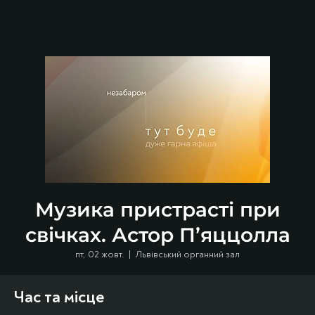
Музика пристрасті при
свічках. Астор П’яццолла
пт, 02 жовт.
  |  
Львівський органний зал
Час та місце