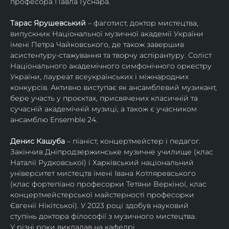
професора Павла Гуснара.
Тарас Ярушевський
 – фаготист, доктор мистецтва, 
випускник Національної музичної академії України 
імені Петра Чайковського, де також завершив 
асистентуру-стажування та творчу аспірантуру. Соліст 
Національного академічного симфонічного оркестру 
України, лауреат всеукраїнських і міжнародних 
конкурсів. Активно виступає як ансамблевий музикант, 
бере участь у проєктах, присвячених класичній та 
сучасній академічній музиці, а також є учасником 
ансамблю Ensemble 24.
Денис Кашуба
 – піаніст, концертмейстер і педагог. 
Закінчив Дніпродзержинське музичне училище (клас 
Наталії Рудковської) і Харківський національний 
університет мистецтв імені Івана Котляревського 
(клас фортепіано професорки Тетяни Веркіної, клас 
концертмейстерської майстерності професорки 
Євгенії Нікітської). У 2023 році здобув науковий 
ступінь доктора філософії з музичного мистецтва.
У різні роки викладав на кафедрі 