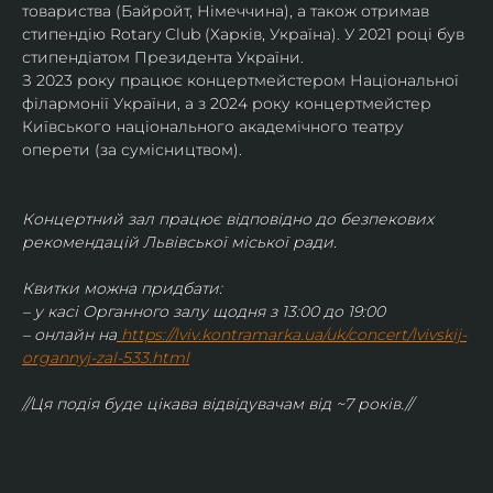
товариства (Байройт, Німеччина), а також отримав
стипендію Rotary Club (Харків, Україна). У 2021 році був 
стипендіатом Президента України. 
З 2023 року працює концертмейстером Національної 
філармонії України, а з 2024 року концертмейстер 
Київського національного академічного театру 
оперети (за сумісництвом).
Концертний зал працює відповідно до безпекових 
рекомендацій Львівської міської ради.
Квитки можна придбати:
– у касі Органного залу щодня з 13:00 до 19:00
– онлайн на
https://lviv.kontramarka.ua/uk/concert/lvivskij-
organnyj-zal-533.html
//Ця подія буде цікава відвідувачам від ~7 років.//