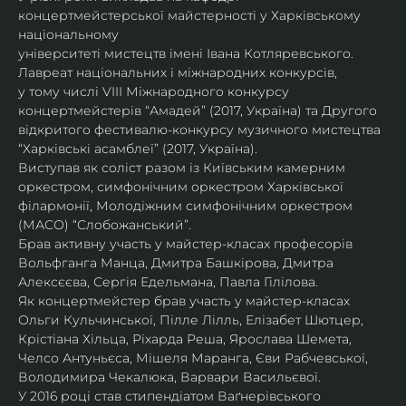
концертмейстерської майстерності у Харківському 
національному
університеті мистецтв імені Івана Котляревського. 
Лавреат національних і міжнародних конкурсів,
у тому числі VIII Міжнародного конкурсу 
концертмейстерів “Амадей” (2017, Україна) та Другого
відкритого фестивалю-конкурсу музичного мистецтва 
“Харківські асамблеї” (2017, Україна).
Виступав як соліст разом із Київським камерним 
оркестром, симфонічним оркестром Харківської
філармонії, Молодіжним симфонічним оркестром 
(МАСО) “Слобожанський”.
Брав активну участь у майстер-класах професорів 
Вольфганга Манца, Дмитра Башкірова, Дмитра
Алексєєва, Сергія Едельмана, Павла Гілілова.
Як концертмейстер брав участь у майстер-класах 
Ольги Кульчинської, Пілле Лілль, Елізабет Шютцер, 
Крістіана Хільца, Ріхарда Реша, Ярослава Шемета, 
Челсо Антуньєса, Мішеля Маранга, Єви Рабчевської, 
Володимира Чекалюка, Варвари Васильєвої.
У 2016 році став стипендіатом Ваґнерівського 