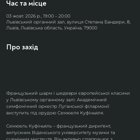
Час та місце
03 жовт. 2026 р., 19:00 – 20:00
Львівський органний зал, вулиця Степана Бандери, 8,
Львів, Львівська область, Україна, 79000
Про захід
Французький шарм і шедеври європейської класики 
у Львівському органному залі: Академічний 
симфонічний оркестр Луганської філармонії 
виступить під орудою Семюеля Куфіньяля.
Семюель Куфіньяль – французький дириґент, 
випускник Віденського університету музики та 
сценічних мистецтв. Він активно співпрацює з 