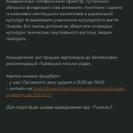
Академічний симфонічний оркестр Луганської 
обласної філармонії став активним, помітним і одним 
із ключових мистецьких колективів в українській 
культурі та важливим учасником культурного життя 
Львова. Він також допомагає зберігати осередок 
культури тимчасово окупованого регіону, звідки 
походить.
Концертний зал працює відповідно до безпекових 
рекомендацій Львівської міської ради.
Квитки можна придбати:
– у касі Органного залу щодня з 13:00 до 19:00
– онлайн на
https://lviv.kontramarka.ua/uk/concert/lvivskij-
organnyj-zal-533.html
//Ця подія буде цікава відвідувачам від ~7 років.//