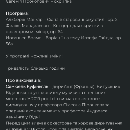
Євгенія Прокопович – скрипка
Програма:
Альберік Маньяр – Сюїта в старовинному стилі, ор. 2
Фелікс Мендельсон – Концерт для скрипки з 
оркестром мі мінор, ор. 64
Йоганнес Брамс – Варіації на тему Йозефа Гайдна, ор. 
56a
У програмі можливі зміни!
Тривалість: близько години
Про виконавців:
Семюель Куфіньяль
 – дириґент (Франція). Випускник 
Віденського університету музики та сценічних 
мистецтв. У 2019 році він вивчав оркестрове 
дириґування у професора Сімеона Піронкова та 
оперний акомпанемент у професора Андреаса 
Хеннінга у Відні.
Перед цим вивчав оркестрове та хорове дириґування 
у Франції у Ніколя Брошо та Беатріс Варкольє. Як 