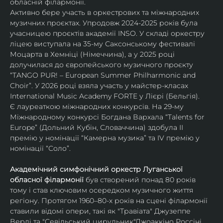
обласній філармонії.
Активно бере участь в оркестрових та міжнародних 
музичних проєктах. Упродовж 2024-2025 років була 
учасницею проєктів академії INSO. У складі оркестру 
ліцею виступала на 35-му Саксонському фестивалі 
Моцарта в Хемніці (Німеччина), а у 2025 році 
долучилася до європейського музичного проєкту 
“TANGO PUR! – European Summer Philharmonic and 
Choir”. У 2026 році взяла участь у майстер-класах 
International Music Academy FORTE у Лієрі (Бельгія).
Є лауреаткою міжнародних конкурсів. На 29-му 
Міжнародному конкурсі Богдана Вархала “Talents for 
Europe” (Дольний Кубін, Словаччина) здобула ІІ 
премію у номінації “Камерна музика” та IV премію у 
номінації “Соло”.
Академічний симфонічний оркестр Луганської 
обласної філармонії
 був створений понад 80 років 
тому і став ключовим осередком музичного життя 
регіону. Протягом 1960–80-х років на сцені філармонії 
ставили відомі опери, такі як "Травіата" Джузеппе 
Верді та "Севільський цирульник"Джоаккіно Россіні. 