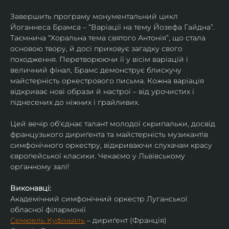
Завершить програму монументальний цикл 
Йоганнеса Брамса – “Варіації на тему Йозефа Гайдна”. 
Таємнича “Хоральна тема святого Антонія”, що стала 
основою твору, й досі приховує загадку свого 
походження. Перетворюючи її у вісім варіацій і 
величний фінал, Брамс демонструє блискучу 
майстерність оркестрового письма. Кожна варіація 
відкриває нові образи й настрої – від урочистих і 
піднесених до ніжних і грайливих. 
Цей вечір об'єднає талант молодої скрипальки, досвід 
французького дириґента та майстерність музикантів 
симфонічного оркестру, відкриваючи слухачам красу 
європейської класики. Чекаємо у Львівському 
органному залі!
Виконавці:
Академічний симфонічний оркестр Луганської 
обласної філармонії
Семюель Куфіньяль
 – дириґент (Франція)