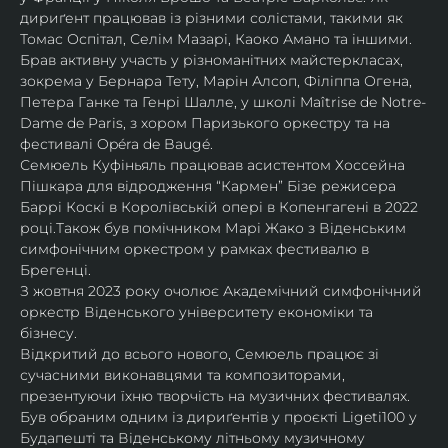
дириґент працював із різними солістами, такими як 
Томас Оспітал, Селім Мазарі, Каоко Амано та іншими. 
Брав активну участь у різноманітних майстеркласах, 
зокрема у Бернара Тету, Марін Алсоп, Філіппа Огена, 
Петера Ганке та Генрі Шалле, у школі Maîtrise de Notre-
Dame de Paris, з хором Паризького оркестру та на 
фестивалі Opéra de Baugé.
Семюель Куфіньяль працював асистентом Хоссейна 
Пішкара для відродження “Кармен” Бізе режисера 
Баррі Коскі в Королівській опері в Копенгагені в 2022 
році.Також був помічником Марі Жако з Віденським 
симфонічним оркестром у рамках фестивалю в 
Брегенці. 
З жовтня 2023 року очолює Академічний симфонічний 
оркестр Віденського університету економіки та 
бізнесу.
Відкритий до всього нового, Семюель працює зі 
сучасними виконавцями та композиторами, 
презентуючи їхню творчість на музичних фестивалях. 
Був обраним одним із дириґентів у проєкті Ligeti100 у 
Будапешті та Віденському літньому музичному 