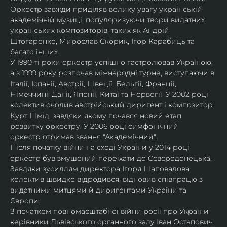
Оркестр завжди приділяв велику увагу українській 
академічній музиці, популяризуючи твори видатних 
українських композиторів, таких як Андрій 
Штогаренко, Мирослав Скорик, Ігор Карабиць та 
багато інших.
У 1990-ті роки оркестр успішно гастролював Україною, 
а з 1999 року розпочав міжнародні турне, виступаючи в 
Італії, Іспанії, Австрії, Швеції, Бельгії, Франції, 
Німеччині, Данії, Японії, Китаї та Норвегії. У 2002 році 
колектив очолив австрійський диригент і композитор 
Курт Шмід, завдяки якому почався новий етап 
розвитку оркестру. У 2006 році симфонічний 
оркестр отримав звання "Академічний".
Після початку війни на сході України у 2014 році 
оркестр був змушений переїхати до Сєвєродонецька. 
Завдяки зусиллям директора Ігоря Шаповалова 
колектив швидко відродився, відновив співпрацю з 
видатними митцями й диригентами України та 
Європи.
З початком повномасштабної війни росії про України 
керівники Львівського органного залу Іван Остапович 