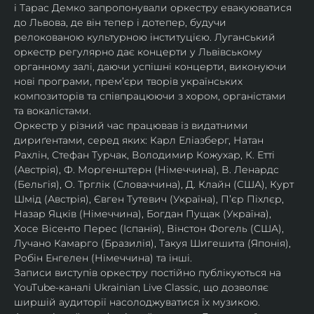
і Тарас Демко запропонували оркестру евакуюватися 
до Львова, де він тепер і дотепер, будучи 
релокованою культурною інституцією. Луганський 
оркестр регулярно дає концерти у Львівському 
органному залі, даючи успішні концерти, виконуючи 
нові програми, прем’єри творів українських 
композиторів та співпрацюючи з хором, органістами 
та вокалістами.
Оркестр у різний час працював із видатними 
дириґентами, серед яких: Карл Еліазберг, Натан 
Рахлін, Стефан Турчак, Володимир Кожухар, К. Етті 
(Австрія), Ф. Моргенштерн (Німеччина), В. Ленардс 
(Бельгія), О. Трглік (Словаччина), Д. Клайн (США), Курт 
Шмід (Австрія), Євген Тутевич (Україна), П’єр Піхлєр, 
Назар Яцків (Німеччина), Богдан Пущак (Україна), 
Хосе Вісенто Перес (Іспанія), Вінстон Фогель (США), 
Лучано Камарго (Бразилія), Такуя Шигешита (Японія), 
Робін Енгелен (Німеччина) та інші.
Записи виступів оркестру постійно публікуються на 
YouTube-каналі Ukrainian Live Classic, що дозволяє 
ширшій аудиторії насолоджуватися їх музикою​.