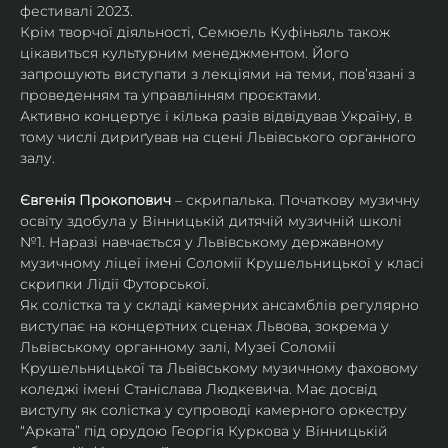
фестивалі 2023.
Крім творчої діяльності, Семюель Куфіньяль також 
цікавиться культурним менеджментом. Його 
запрошують виступати з лекціями на теми, пов’язані з 
проведенням та управлінням проєктами.
Активно концертує і кілька разів відвідував Україну, в 
тому числі дириґував на сцені Львівського органного 
залу. 
Євгенія Прокопович
 – скрипалька. Початкову музичну 
освіту здобула у Вінницькій дитячій музичній школі 
№1. Наразі навчається у Львівському державному 
музичному ліцеї імені Соломії Крушельницької у класі 
скрипки Лідії Футорської.
Як солістка та у складі камерних ансамблів регулярно 
виступає на концертних сценах Львова, зокрема у 
Львівському органному залі, Музеї Соломії 
Крушельницької та Львівському музичному фаховому 
коледжі імені Станіслава Людкевича. Має досвід 
виступу як солістка у супроводі камерного оркестру 
“Арката” під орудою Георгія Куркова у Вінницькій 