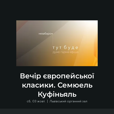
Вечір європейської
класики. Семюель
Куфіньяль
сб, 03 жовт.
  |  
Львівський органний зал