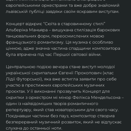
європейськими оркестрами та вже добре знайомий 
львівській публіці завдяки своїм яскравим виступам. 
Концерт відкриє “Сюїта в старовинному стилі” 
Альберіка Маньяра – вишукана стилізація барокових 
танцювальних форм, переосмислених мовою 
французького романтизму. Ця музика є особливо 
цінною, адже значна частина спадщини композитора 
була втрачена під час Першої світової війни. 
Центральною подією вечора стане виступ молодої 
української скрипальки Євгенії Прокопович (клас 
Лідії Футорської), яка вже встигла заявити про себе 
участю в престижних європейських музичних 
проєктах. У її виконанні прозвучить Концерт для 
скрипки з оркестром мі мінор Фелікса Мендельсона – 
один із найвідоміших творів романтичного 
репертуару, який став новаторським для свого часу. 
Поєднавши частини без пауз, композитор створив 
безперервний музичний розвиток, який не відпускає 
слухача до останньої ноти. 