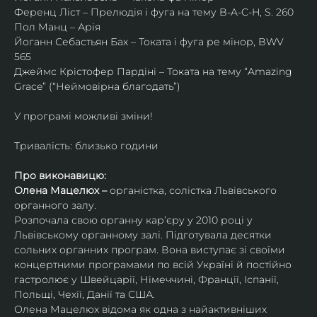
Ференц Ліст – Прелюдія і фуга на тему B-A-C-H, S. 260
Пол Манц – Арія
Йоганн Себастьян Бах – Токата і фуга ре мінор, BWV 
565
Джеймс Крістофер Пардіні – Токата на тему “Amazing 
Grace” (“Неймовірна благодать”)
У програмі можливі зміни!
Тривалість: близько години
Про виконавицю:
Олена Мацелюх – 
органістка, солістка Львівського 
органного залу.
Розпочала свою органну кар’єру у 2010 році у 
Львівському органному залі. Підготувала десятки 
сольних органних програм. Вона виступає зі своїми 
концертними програмами по всій Україні й постійно 
гастролює у Швейцарії, Німеччині, Франції, Іспанії, 
Польщі, Чехії, Данії та США.
Олена Мацелюх відома як одна з найактивніших 