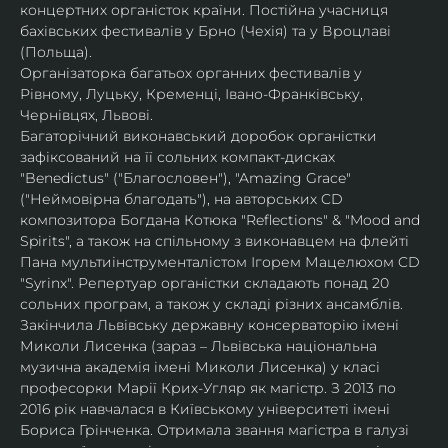
концертних органісток країни. Постійна учасниця 
бахівських фестивалів у Брно (Чехія) та у Вроцлаві 
(Польща).
Організаторка багатьох органних фестивалів у 
Рівному, Луцьку, Кременці, Івано-Франківську, 
Чернівцях, Львові.
Багаторічний виконавський доробок органістки 
зафіксований на її сольних компакт-дисках 
"Benedictus" ("Благословен"), "Amazing Grace" 
("Неймовірна благодать"), на авторських CD 
композитора Богдана Котюка "Reflections" & "Mood and 
Spirits", а також на спільному з виконавцем на флейті 
Пана мультиінструменталістом Ігорем Мацелюхом CD 
"Syrinx". Репертуар органістки складають понад 20 
сольних програм, а також у складі різних ансамблів.
Закінчила Львівську державну консерваторію імені 
Миколи Лисенка (зараз – Львівська національна 
музична академія імені Миколи Лисенка) у класі 
професорки Марії Крих-Угляр як магістр. З 2013 по 
2016 рік навчалася в Київському університеті імені 
Бориса Грінченка. Отримала звання магістра в галузі 