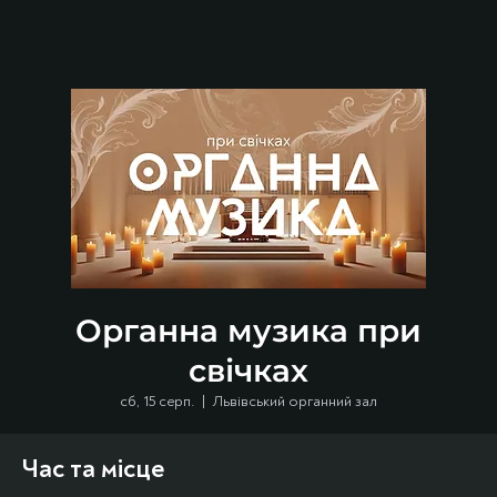
Органна музика при
свічках
сб, 15 серп.
  |  
Львівський органний зал
Час та місце