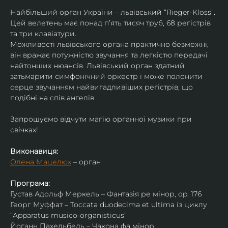
Найбільший орган України – львівський “Rieger-Kloss”. 
Цей велетень має понад пʼять тисяч труб, 68 регістрів 
та три клавіатури.
Можливості львівського органа практично безмежні, 
він вражає потужністю звучання та легкістю передачі 
найтонших нюансів. Львівський орган здатний 
затьмарити симфонічний оркестр і може полонити 
серце звучанням найвигадливіших регістрів, що 
подібні на спів ангелів.
Запрошуємо відчути магію органної музики при 
свічках!
Виконавиця:
Олена Мацелюх
 – орган
Програма:
Густав Адольф Меркель – Фантазія ре мінор, op. 176
Георг Муффат – Toccata duodecima et ultima із циклу 
“Apparatus musico-organisticus”
Йоганн Пахельбель – Чакона фа мінор