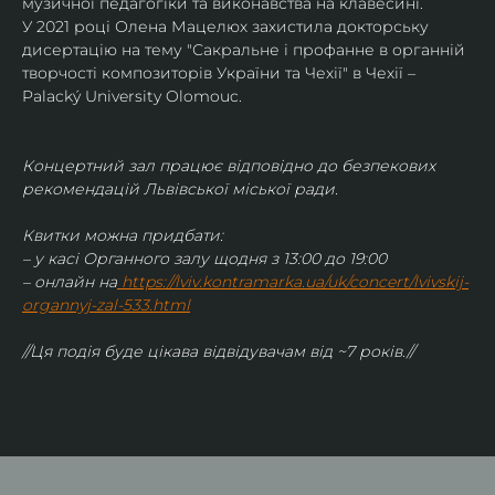
музичної педагогіки та виконавства на клавесині.
У 2021 році Олена Мацелюх захистила докторську 
дисертацію на тему "Сакральне і профанне в органній 
творчості композиторів України та Чехії" в Чехії – 
Palacký University Olomouc.
Концертний зал працює відповідно до безпекових 
рекомендацій Львівської міської ради.
Квитки можна придбати:
– у касі Органного залу щодня з 13:00 до 19:00
– онлайн на
https://lviv.kontramarka.ua/uk/concert/lvivskij-
organnyj-zal-533.html
//Ця подія буде цікава відвідувачам від ~7 років.//