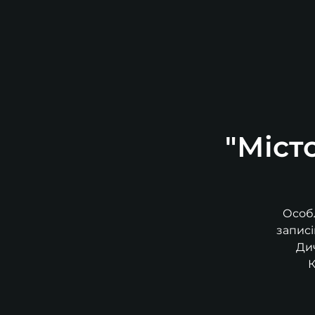
"Міст
Особл
записі
Ди
К