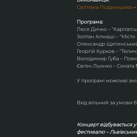
Світлана Позднишева
 
Програма:
Леся Дичко – “Карпатсь
Золтан Алмаші – “Місто
Олександр Щетинський 
Георгій Курков – “Телин
Володимир Губа – Поема
Євген Льонко – Соната
У програмі можливі зм
Вхід вільний за умови б
Концерт відбувається у
фестивалю – Львівський