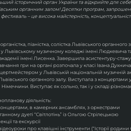
ший історичний орган України та відкрийте для себе 
івським органним залом! Десятки програм, запрошені о
фестиваль – це висока майстерність, концептуальність
– органістка, піаністка, солістка Львівського органного з
 у Львівському музичному коледжі імені Людкевича та
академії імені Лисенка. Завершила асистентуру-стажу
авчання гри на органі розпочала у класі Івана Духнича 
ертмейстером у Львівській національній музичній акад
ьвівського органного залу. Виступала з концертами у 
а Німеччини. Виступає як сольно, так і у складі різнома
нопланову діяльність:
концертами, в камерних ансамблях, з оркестрами
ганному дуеті “Світлотінь” із Ольгою Стрілецькою
кції та екскурсії
відеоуроки про клавішні інструменти (“Історії родини