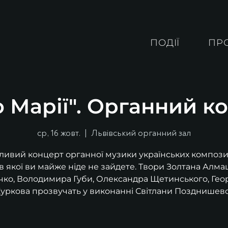
ПОДІЇ
ПР
о Марії". Органний к
ср, 16 жовт.
  |  
Львівський органний зал
ивий концерт органної музики українських компози
в якої ви майже ніде не зайдете. Твори Золтана Алмаш
чко, Володимира Губи, Олександра Щетинського, Геор
уркова прозвучать у виконанні Світлани Позднишево