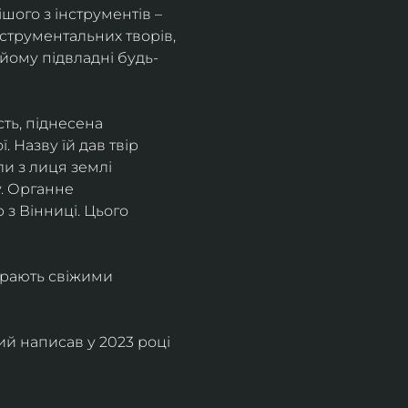
ого з інструментів – 
струментальних творів, 
йому підвладні будь-
ть, піднесена 
 Назву їй дав твір 
и з лиця землі 
. Органне 
з Вінниці. Цього 
грають свіжими 
 написав у 2023 році  