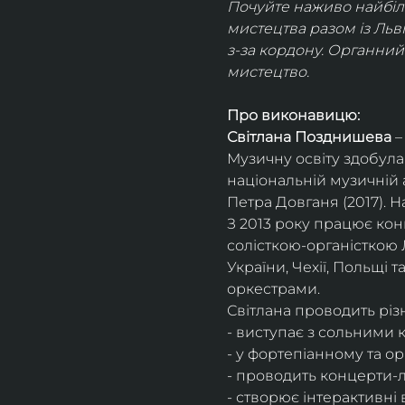
Почуйте наживо найбіль
мистецтва разом із Льв
з-за кордону. Органний 
мистецтво.
Про виконавицю:
Світлана Позднишева
 
Музичну освіту здобула
національній музичній 
Петра Довганя (2017). Н
З 2013 року працює конц
солісткою-органісткою Л
України, Чехії, Польщі т
оркестрами.​
Світлана проводить різ
- виступає з сольними 
- у фортепіанному та ор
- проводить концерти-ле
- створює інтерактивні 