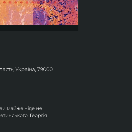
асть, Україна, 79000
ви майже ніде не 
тинського, Георгія 