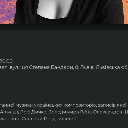
 20:00
л, вулиця Степана Бандери, 8, Львів, Львівська обл
нної музики українських композиторів, записів якої 
 Алмаші, Лесі Дичко, Володимира Губи, Олександра Ще
иконанні Світлани Позднишевої.