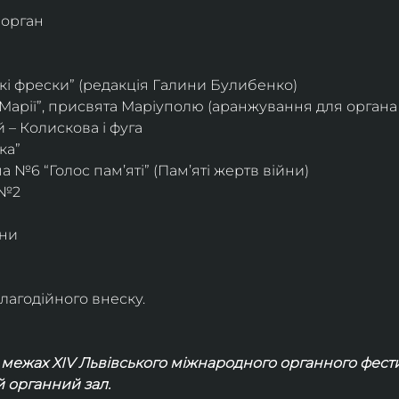
– орган
кі фрески” (редакція Галини Булибенко)
 Марії”, присвята Маріуполю (аранжування для органа 
– Колискова і фуга
ка”
 №6 “Голос пам’яті” (Пам’яті жертв війни)
 №2
іни
лагодійного внеску.
 межах ХIV Львівського міжнародного органного фест
 органний зал.