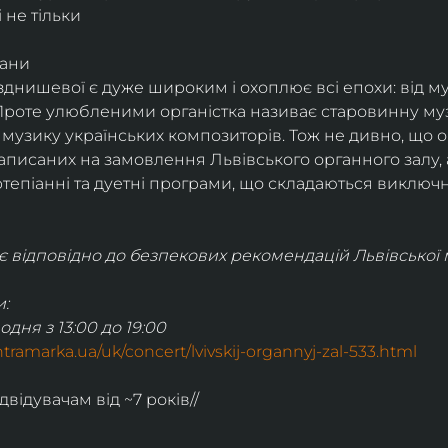
 не тільки
гани
днишевої є дуже широким і охоплює всі епохи: від музи
Проте улюбленими органістка називає старовинну музи
ож музику українських композиторів. Тож не дивно, що 
написаних на замовлення Львівського органного залу, а
ртепіанні та дуетні програми, що складаються виключн
відповідно до безпекових рекомендацій Львівської м
:
одня з 13:00 до 19:00
ontramarka.ua/uk/concert/lvivskij-organnyj-zal-533.html
ідвідувачам від ~7 років//