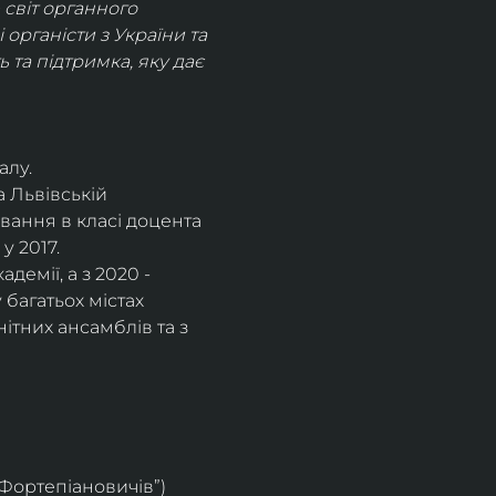
світ органного 
рганісти з України та 
 та підтримка, яку дає 
алу.
 Львівській 
вання в класі доцента 
у 2017.
емії, а з 2020 - 
багатьох містах 
нітних ансамблів та з 
 Фортепіановичів”)