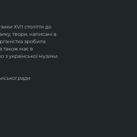
ки XVII століття до 
ку, твори, написані в 
органістка зробила 
 також має в 
о з української музики.
іської ради.