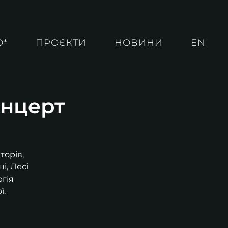
О*
ПРОЄКТИ
НОВИНИ
EN
онцерт
торів,
і, Лесі
гія
ї.