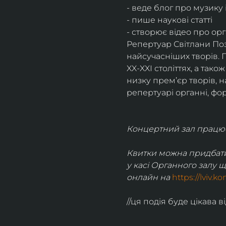
- веде блог про музику і
- пише наукові статті
- створює відео про ор
Репертуар Світлани Поз
найсучасніших творів. 
XX-XXI століттях, а так
низку прем’єр творів, 
репертуарі органні, фо
Концертний зал працює 
Квитки можна придбати
у касі Органного залу щ
онлайн на 
https://lviv.k
//ця подія буде цікава в