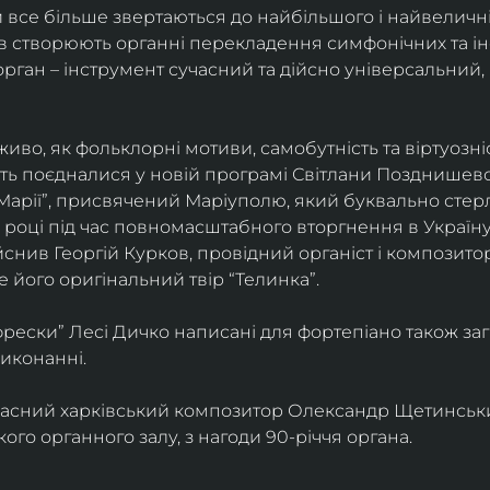
 все більше звертаються до найбільшого і найвеличніш
тів створюють органні перекладення симфонічних та ін
рган – інструмент сучасний та дійсно універсальний, 
во, як фольклорні мотиви, самобутність та віртуозніс
сть поєдналися у новій програмі Світлани Позднишевої.
Марії”, присвячений Маріуполю, який буквально стерл
22 році під час повномасштабного вторгнення в Україну
нив Георгій Курков, провідний органіст і композитор 
 його оригінальний твір “Телинка”.
фрески” Лесі Дичко написані для фортепіано також за
иконанні.
учасний харківський композитор Олександр Щетинський
го органного залу, з нагоди 90-річчя органа.