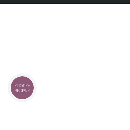
UKRAINIAN LIVE
Наша команда з 2019 року реалізує загальнонаці
стратегію промоції української музики Ukrainian L
це:
–
Ukrainian Live Classic
– перший у світі мобільни
українською класикою, медіаплатформа зі стаття
композиторів та твори.
–
YouTube-канал Ukrainian Live Classic
– професій
КНОПКА
української музики та українських музикантів.
ЗВ'ЯЗКУ
–
Ukrainian Scores
– онлайн-бібліотека нот украї
композиторів.