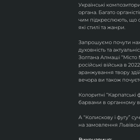
Українські композитори
органа. Багато органіс
чим підкреслюють, що о
які стилі та жанри.
Запрошуємо почути нажи
духовність та актуальні
Золтана Алмаші “Місто 
російські війська в 20
аранжування твору здійс
вечора ви також почуєте
Колоритні “Карпатські 
барвами в органному в
А “Колискову і фугу” с
на замовлення Львівсько
Виконавиця: