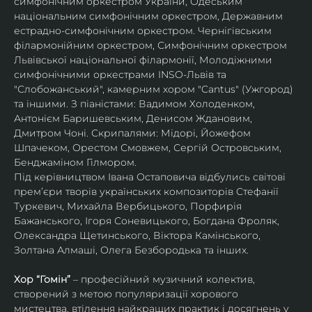
симфонічним оркестром України, Одеським 
національним симфонічним оркестром, Державним 
естрадно-симфонічним оркестром. Чернігівським 
філармонійним оркестром, Симфонічним оркестром 
Львівської національної філармонії, Молодіжними 
симфонічними оркестрами INSO-Львів та 
"Слобожанський", камерним хором "Cantus" (Ужгород) 
та іншими. З піаністами: Вадимом Холоденком, 
Антонієм Баришевським, Денисом Ждановим, 
Дмитром Чоні. Скрипалями: Мідорі, Йожефом 
Шпачеком, Орестом Смовжем, Сергій Островським, 
Бенджаміном Гілмором.
Під керівництвом Івана Остаповича відбулись світові 
прем’єри творів українських композиторів Стефанії 
Туркевич, Михайла Вербицького, Порфирія 
Бажанського, Ігоря Соневицького, Богдана Фроляк, 
Олександра Щетинського, Віктора Камінського, 
Золтана Алмаші, Олега Безбородька та інших.
Хор “Гомін” 
– професійний музичний колектив, 
створений з метою популяризації хорового 
мистецтва, втілення найкращих практик і досягнень у 