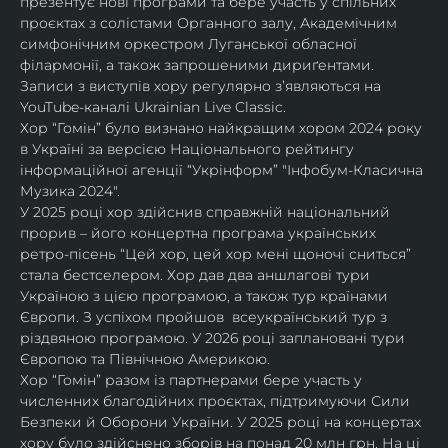
презентує нові програми та бере участь у спільних 
проєктах з солістами Органного залу, Академічним 
симфонічним оркестром Луганської обласної 
філармонії, а також запрошеними дириґентами. 
Записи з виступів хору регулярно зʼявляються на 
YouTube-каналі Ukrainian Live Classic.
Хор “Гомін” було визнано найкращим хором 2024 року 
в Україні за версією Національного рейтингу 
інформаційної агенції “Укрінформ” "Інфобум-Класична 
Музика 2024".
У 2025 році хор здійснив справжній національний 
прорив – його концертна програма українських 
ретро-пісень “Цей хор, цей хор мені щоночі сниться” 
стала бестселером. Хор дав два аншлагові тури 
Україною з цією програмою, а також тур країнами 
Європи. З успіхом пройшов  всеукраїнський тур з 
різдвяною програмою. У 2026 році заплановані тури 
Європою та Північною Америкою.
Хор “Гомін” разом із партнерами бере участь у 
численних благодійних проєктах, підтримуючи Сили 
Безпеки й Оборони України. У 2025 році на концертах 
хору було здійснено зборів на понад 20 млн грн. На ці 