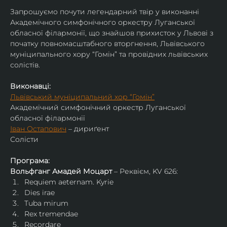
Запрошуємо почути легендарний твір у виконанні 
Академічного симфонічного оркестру Луганської 
обласної філармонії, що знайшов прихисток у Львові з 
початку повномасштабного вторгнення, Львівського 
муніципального хору “Гомін” та провідних львівських 
солістів.
Виконавці:
Львівський муніципальний хор “Гомін”
Академічний симфонічний оркестр Луганської 
обласної філармонії
Іван Остапович
 – дириґент
Солісти
Програма:
Вольфганг Амадей Моцарт
 – Реквієм, KV 626:
Requiem aeternam. Kyrie
Dies irae
Tuba mirum
Rex tremendae
Recordare