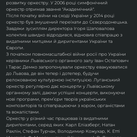
розвитку оркестру. У 2006 році симфонічний 
оркестр отримав звання "Академічний".
Після початку війни на сході України у 2014 році 
оркестр був змушений переїхати до Сєвєродонецька. 
Завдяки зусиллям директора Ігоря Шаповалова 
колектив швидко відродився, відновив співпрацю з 
видатними митцями й диригентами України та 
Європи.
З початком повномасштабної війни росії про України 
керівники Львівського органного залу Іван Остапович 
і Тарас Демко запропонували оркестру евакуюватися 
до Львова, де він тепер і дотепер, будучи 
релокованою культурною інституцією. Луганський 
оркестр регулярно дає концерти у Львівському 
органному залі, даючи успішні концерти, виконуючи 
нові програми, прем’єри творів українських 
композиторів та співпрацюючи з хором, органістами 
та вокалістами.
Оркестр у різний час працював із видатними 
дириґентами, серед яких: Карл Еліазберг, Натан 
Рахлін, Стефан Турчак, Володимир Кожухар, К. Етті 