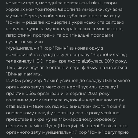
композиторів, народні та повстанські пісні, твори 
хорових композиторів Європи та Америки, сучасна 
музика. Серед улюблених публікою програм хору 
“Гомін” – різдвяні концерти з українських та світових 
колядок, духовна музика українських композиторів, 
патріотичні програми та оригінальні програми 
сучасної музики. 
Муніципальний хор “Гомін” виконав одну з 
композицій із саундтреку до серіалу “Чорнобиль” від 
телеканалу HBO, премʼєра якого відбулась 2019 року. 
Твір, який звучав в останній серії фільму, називається 
“Вічная пам’ять”.
Із 2023 року хор “Гомін” увійшов до складу Львівського 
органного залу з метою синергії зусиль, досвіду і 
практик обох організацій. З серпня 2023 року 
головним дириґентом та художнім керівником хору 
став Вадим Яценко, під керівництвом якого “Гомін” в 
оновленому складі у жовтні цього ж року успішно 
представив Україну на Міжнародному хоровому 
фестивалі у місті Лунд (Швеція). На сцені Львівського 
органного залу муніципальний хор “Гомін” регулярно 