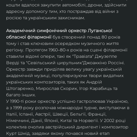
кошти вдалося закупити автомобілі, дрони, здійснити 
адре​​сну допомогу тим, хто ​​по​​страждав від війни з 
росією та українським захисникам. 
Академічний симфонічний оркестр Луганської 
обласної філармонії
 був створений понад 80 років 
тому і став ключовим осередком музичного життя 
регіону. Протягом 1960–80-х років на сцені філармонії 
ставили відомі опери, такі як "Травіата" Джузеппе 
Верді та "Севільський цирульник"Джоаккіно Россіні. 
Оркестр завжди приділяв велику увагу українській 
академічній музиці, популяризуючи твори видатних 
українських композиторів, таких як Андрій 
Штогаренко, Мирослав Скорик, Ігор Карабиць та 
багато інших.
У 1990-ті роки оркестр успішно гастролював Україною, 
а з 1999 року розпочав міжнародні турне, виступаючи в 
Італії, Іспанії, Австрії, Швеції, Бельгії, Франції, 
Німеччині, Данії, Японії, Китаї та Норвегії. У 2002 році 
колектив очолив австрійський диригент і композитор 
Курт Шмід, завдяки якому почався новий етап 