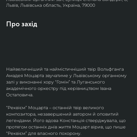
Львів, Львівська область, Україна, 79000
Про захід
Найвеличніший та наймістичніший твір Вольфганга 
Амадея Моцарта звучатиме у Львівському органному 
залі у виконанні хору “Гомін” та Луганського 
академічного оркестру під керівництвом Івана 
Остаповича.
“Реквієм” Моцарта – останній твір великого 
композитора, незавершений автором й оповитий 
легендами. Його вдова Констанція стверджувала, що 
протягом останніх днів життя Моцарт вірив, що пише 
“Реквієм” для власного похорону.