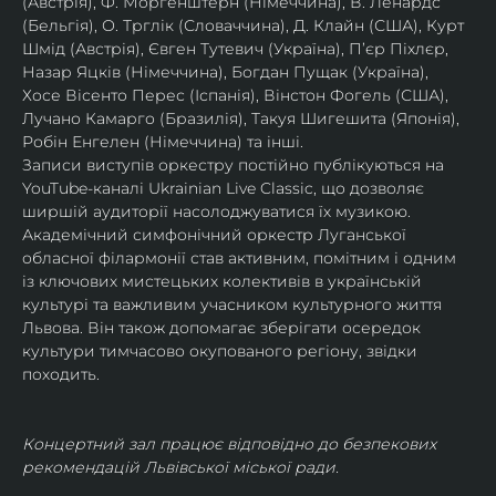
(Австрія), Ф. Моргенштерн (Німеччина), В. Ленардс 
(Бельгія), О. Трглік (Словаччина), Д. Клайн (США), Курт 
Шмід (Австрія), Євген Тутевич (Україна), П’єр Піхлєр, 
Назар Яцків (Німеччина), Богдан Пущак (Україна), 
Хосе Вісенто Перес (Іспанія), Вінстон Фогель (США), 
Лучано Камарго (Бразилія), Такуя Шигешита (Японія), 
Робін Енгелен (Німеччина) та інші.
Записи виступів оркестру постійно публікуються на 
YouTube-каналі Ukrainian Live Classic, що дозволяє 
ширшій аудиторії насолоджуватися їх музикою​.
Академічний симфонічний оркестр Луганської 
обласної філармонії став активним, помітним і одним 
із ключових мистецьких колективів в українській 
культурі та важливим учасником культурного життя 
Львова. Він також допомагає зберігати осередок 
культури тимчасово окупованого регіону, звідки 
походить.
Концертний зал працює відповідно до безпекових 
рекомендацій Львівської міської ради.