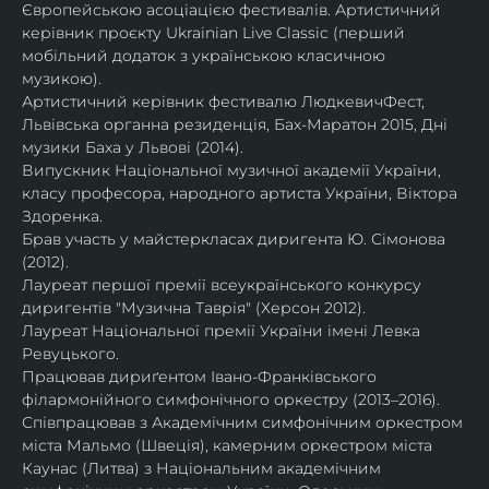
Європейською асоціацією фестивалів. Артистичний 
керівник проєкту Ukrainian Live Classic (перший 
мобільний додаток з українською класичною 
музикою).
Артистичний керівник фестивалю ЛюдкевичФест, 
Львівська органна резиденція, Бах-Маратон 2015, Дні 
музики Баха у Львові (2014).
Випускник Національної музичної академії України, 
класу професора, народного артиста України, Віктора 
Здоренка.
Брав участь у майстеркласах диригента Ю. Сімонова 
(2012).
Лауреат першої премії всеукраїнського конкурсу 
диригентів "Музична Таврія" (Херсон 2012).
Лауреат Національної премії України імені Левка 
Ревуцького.
Працював дириґентом Івано-Франківського 
філармонійного симфонічного оркестру (2013–2016).
Співпрацював з Академічним симфонічним оркестром 
міста Мальмо (Швеція), камерним оркестром міста 
Каунас (Литва) з Національним академічним 