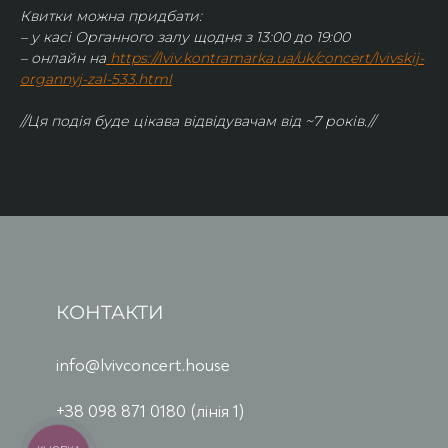
Квитки можна придбати:
– у касі Органного залу щодня з 13:00 до 19:00
– онлайн на
https://lviv.kontramarka.ua/uk/concert/lvivskij-
organnyj-zal-533.html
//Ця подія буде цікава відвідувачам від ~7 років.//
КОНТАКТИ
info@lvivconcert.house
+38 098 871 0180 (лінія 1)