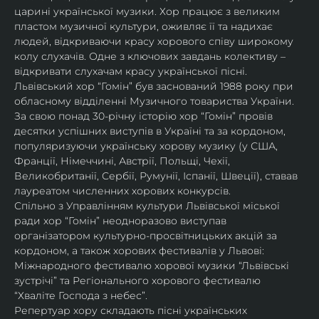
царині української музики. Хор працює з великим 
пластом музичної культури, оживляє її та надихає 
людей, відкриваючи красу хорового співу широкому 
колу слухачів. Одне з ключових завдань колективу – 
відкривати слухачам красу української пісні. 
Львівський хор “Гомін” був заснований 1988 року при 
обласному відділенні Музичного товариства України. 
За свою понад 30-річну історію хор “Гомін” провів 
десятки успішних виступів в Україні та за кордоном, 
популяризуючи українську хорову музику (у США, 
Франції, Німеччині, Австрії, Польщі, Чехії, 
Великобританії, Сербії, Румунії, Іспанії, Швеції), ставав 
лауреатом численних хорових конкурсів.
Спільно з Управлінням культури Львівської міської 
ради хор “Гомін” неодноразово виступав 
організатором культурно-просвітницьких акцій за 
кордоном, а також хорових фестивалів у Львові: 
Міжнародного фестивалю хорової музики “Львівські 
зустрічі” та Регіонального хорового фестивалю 
“Хваліте Господа з небес”.
Репертуар хору складають пісні українських 