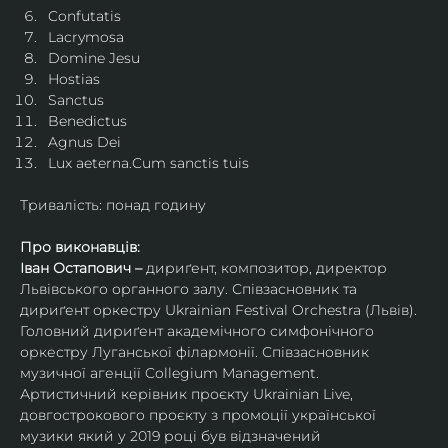
Confutatis
Lacrymosa
Domine Jesu
Hostias
Sanctus
Benedictus
Agnus Dei
Lux aeterna.Cum sanctis tuis
Тривалість: понад годину
Про виконавців:
Іван Остапович – 
дириґент, композитор, директор 
Львівського органного залу. Співзасновник та 
дириґент оркестру Ukrainian Festival Orchestra (Львів). 
Головний дириґент академічного симфонічного 
оркестру Луганської філармонії. Співзасновник 
музичної агенції Collegium Management.
Артистичний керівник проєкту Ukrainian Live, 
довгострокового проєкту з промоції української 
музики який у 2019 році був відзначений 