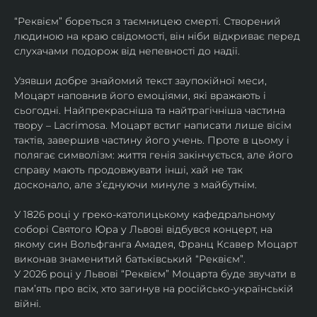
“Реквієм” бореться з таємницею смерті. Створений 
людиною на краю свідомості, він ніби відкриває перед 
слухачами подорож від непевності до надії.
Узявши добре знайомий текст заупокійної меси, 
Моцарт наповнив його емоціями, які вражають і 
сьогодні. Найпрекрасніша та найтрагічніша частина 
твору – Lacrimosa. Моцарт встиг написати лише вісім 
тактів, завершив частину його учень. Проте в цьому і 
полягає символізм: життя генія закінчується, але його 
справу мають продовжувати інші, хай не так 
досконало, але зʼєднуючи минуле з майбутнім.
У 1826 році у греко-католицькому кафедральному 
соборі Святого Юра у Львові відбувся концерт, на 
якому син Вольфганга Амадея, Франц Ксавер Моцарт 
виконав знаменитий батьківський “Реквієм”.
У 2026 році у Львові “Реквієм” Моцарта буде звучати в 
памʼять про всіх, хто загинув на російсько-українській 
війні. 