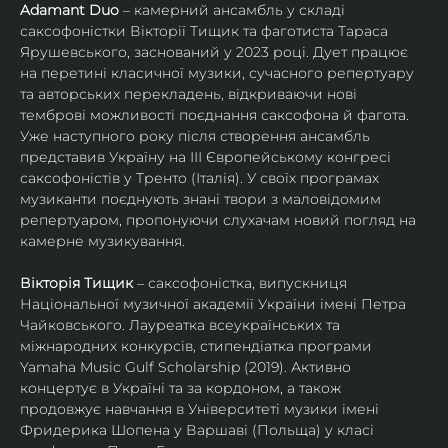
Adamant Duo
 – камерний ансамбль у складі 
саксофоністки Вікторії Тищик та фаготиста Тараса 
Ярушевського, заснований у 2023 році. Дует працює 
на перетині класичної музики, сучасного репертуару 
та авторських перекладень, відкриваючи нові 
темброві можливості поєднання саксофона й фагота. 
Уже наступного року після створення ансамбль 
представив Україну на ІІІ Європейському конгресі 
саксофоністів у Тренто (Італія). У своїх програмах 
музиканти поєднують знані твори з маловідомим 
репертуаром, пропонуючи слухачам новий погляд на 
камерне музикування.
Вікторія Тищик
 – саксофоністка, випускниця 
Національної музичної академії України імені Петра 
Чайковського. Лауреатка всеукраїнських та 
міжнародних конкурсів, стипендіатка програми 
Yamaha Music Gulf Scholarship (2019). Активно 
концертує в Україні та за кордоном, а також 
продовжує навчання в Університеті музики імені 
Фридерика Шопена у Варшаві (Польща) у класі 