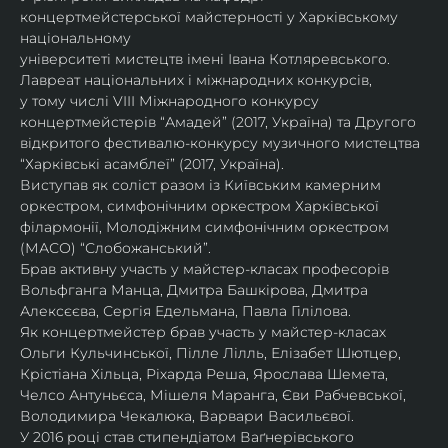
концертмейстерської майстерності у Харківському 
національному
університеті мистецтв імені Івана Котляревського. 
Лавреат національних і міжнародних конкурсів,
у тому числі VIII Міжнародного конкурсу 
концертмейстерів “Амадей” (2017, Україна) та Другого
відкритого фестивалю-конкурсу музичного мистецтва 
“Харківські асамблеї” (2017, Україна).
Виступав як соліст разом із Київським камерним 
оркестром, симфонічним оркестром Харківської
філармонії, Молодіжним симфонічним оркестром 
(МАСО) “Слобожанський”.
Брав активну участь у майстер-класах професорів 
Вольфганга Манца, Дмитра Башкірова, Дмитра
Алексєєва, Сергія Едельмана, Павла Гілілова.
Як концертмейстер брав участь у майстер-класах 
Ольги Кульчинської, Пілле Лілль, Елізабет Шютцер, 
Крістіана Хільца, Ріхарда Реша, Ярослава Шемета, 
Челсо Антуньєса, Мішеля Маранга, Єви Рабчевської, 
Володимира Чекалюка, Варвари Васильєвої.
У 2016 році став стипендіатом Ваґнерівського 