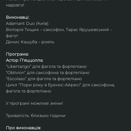
надовго!
Виконавці: 
Adamant Duo (Київ): 
Вікторія Тищик – саксофон, Тарас Ярушевський – 
фагот
Денис Кашуба – рояль
Програма:
Астор П'яццолла:
“Libertango” для фагота та фортепіано
“Oblivion” для саксофона та фортепіано
“Escolaso” для фагота та фортепіано
Цикл “Пори року в Буенос-Айресі” для саксофона, 
фагота та фортепіано
У програмі можливі зміни!
Тривалість: близько години
Про виконавців: