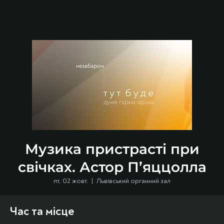
Музика пристрасті при
свічках. Астор П’яццолла
пт, 02 жовт.
  |  
Львівський органний зал
Час та місце