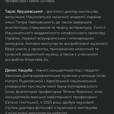
професора Павла Гуснара.
Тарас Ярушевський
 – фаготист, доктор мистецтва, 
випускник Національної музичної академії України 
імені Петра Чайковського, де також завершив 
асистентуру-стажування та творчу аспірантуру. Соліст 
Національного академічного симфонічного оркестру 
України, лауреат всеукраїнських і міжнародних 
конкурсів. Активно виступає як ансамблевий музикант, 
бере участь у проєктах, присвячених класичній та 
сучасній академічній музиці, а також є учасником 
ансамблю Ensemble 24.
Денис Кашуба
 – піаніст, концертмейстер і педагог. 
Закінчив Дніпродзержинське музичне училище (клас 
Наталії Рудковської) і Харківський національний 
університет мистецтв імені Івана Котляревського 
(клас фортепіано професорки Тетяни Веркіної, клас 
концертмейстерської майстерності професорки 
Євгенії Нікітської). У 2023 році здобув науковий 
ступінь доктора філософії з музичного мистецтва.
У різні роки викладав на кафедрі 