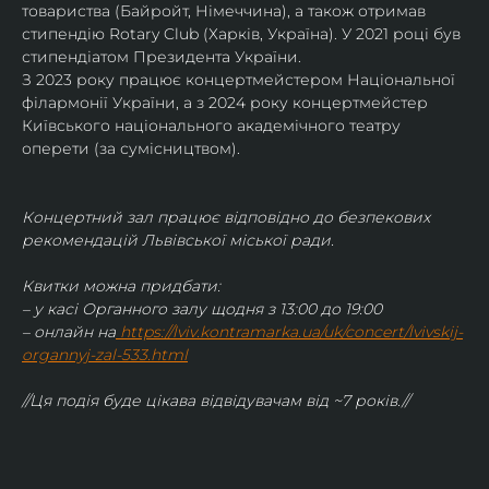
товариства (Байройт, Німеччина), а також отримав
стипендію Rotary Club (Харків, Україна). У 2021 році був 
стипендіатом Президента України. 
З 2023 року працює концертмейстером Національної 
філармонії України, а з 2024 року концертмейстер 
Київського національного академічного театру 
оперети (за сумісництвом).
Концертний зал працює відповідно до безпекових 
рекомендацій Львівської міської ради.
Квитки можна придбати:
– у касі Органного залу щодня з 13:00 до 19:00
– онлайн на
https://lviv.kontramarka.ua/uk/concert/lvivskij-
organnyj-zal-533.html
//Ця подія буде цікава відвідувачам від ~7 років.//