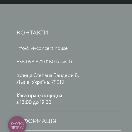
КОНТАКТИ
info@lvivconcert.house
+38 098 871 0180 (лінія 1)
вулиця Степана Бандери 8,
Львів, Україна, 79013
Каса працює щодня
з 13:00 до 19:00
ІНФОРМАЦІЯ
КНОПКА
ЗВ'ЯЗКУ