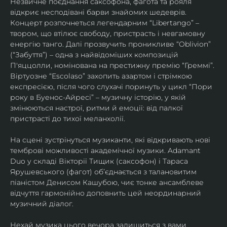
Незвичне поєднання саксофона, фагота та рояля 
відкриє несподівані барви знайомих шедеврів. 
Концерт розпочнеться легендарним “Libertango” – 
твором, що втілює свободу, пристрасть і невгамовну 
енергію танго. Далі прозвучить проникливе “Oblivion” 
(“Забуття”) – одна з найвідоміших композицій 
П'яццолли, номінована на престижну премію “Греммі”. 
Віртуозне “Escolaso” захопить азартом і стрімкою 
експресією, після чого слухачі поринуть у цикл “Пори 
року в Буенос-Айресі” – музичну історію, у якій 
змінюються настрої, ритми й емоції: від палкої 
пристрасті до тихої меланхолії. 
На сцені зустрінуться музиканти, які відкривають нові 
темброві можливості академічної музики. Adamant 
Duo у складі Вікторії Тищик (саксофон) і Тараса 
Ярушевського (фагот) об’єднається з талановитим 
піаністом Денисом Кашубою, чиє тонке ансамблеве 
відчуття гармонійно доповнить цей неординарний 
музичний діалог.
Нехай музика цього вечора залишиться з вами 