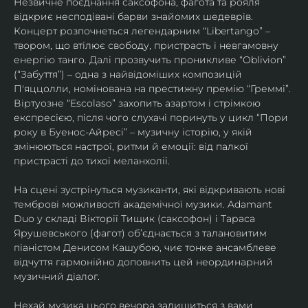
Незвичне поєднання саксофона, фагота та рояля 
відкриє несподівані барви знайомих шедеврів. 
Концерт розпочнеться легендарним “Libertango” – 
твором, що втілює свободу, пристрасть і невгамовну 
енергію танго. Далі прозвучить проникливе “Oblivion” 
(“Забуття”) – одна з найвідоміших композицій 
П'яццолли, номінована на престижну премію “Греммі”. 
Віртуозне “Escolaso” захопить азартом і стрімкою 
експресією, після чого слухачі поринуть у цикл “Пори 
року в Буенос-Айресі” – музичну історію, у якій 
змінюються настрої, ритми й емоції: від палкої 
пристрасті до тихої меланхолії. 
На сцені зустрінуться музиканти, які відкривають нові 
темброві можливості академічної музики. Adamant 
Duo у складі Вікторії Тищик (саксофон) і Тараса 
Ярушевського (фагот) об’єднається з талановитим 
піаністом Денисом Кашубою, чиє тонке ансамблеве 
відчуття гармонійно доповнить цей неординарний 
музичний діалог.
Нехай музика цього вечора залишиться з вами 