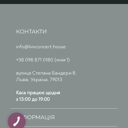
КОНТАКТИ
info@lvivconcert.house
+38 098 871 0180 (лінія 1)
вулиця Степана Бандери 8,
Львів, Україна, 79013
Каса працює щодня
з 13:00 до 19:00
ІНФОРМАЦІЯ