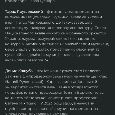
професора Павла Гуснара.
Тарас Ярушевський
 – фаготист, доктор мистецтва, 
випускник Національної музичної академії України 
імені Петра Чайковського, де також завершив 
асистентуру-стажування та творчу аспірантуру. Соліст 
Національного академічного симфонічного оркестру 
України, лауреат всеукраїнських і міжнародних 
конкурсів. Активно виступає як ансамблевий музикант, 
бере участь у проєктах, присвячених класичній та 
сучасній академічній музиці, а також є учасником 
ансамблю Ensemble 24.
Денис Кашуба
 – піаніст, концертмейстер і педагог. 
Закінчив Дніпродзержинське музичне училище (клас 
Наталії Рудковської) і Харківський національний 
університет мистецтв імені Івана Котляревського 
(клас фортепіано професорки Тетяни Веркіної, клас 
концертмейстерської майстерності професорки 
Євгенії Нікітської). У 2023 році здобув науковий 
ступінь доктора філософії з музичного мистецтва.
У різні роки викладав на кафедрі 