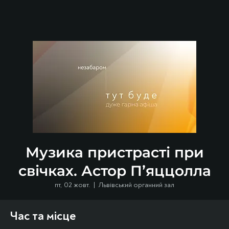
Музика пристрасті при
свічках. Астор П’яццолла
пт, 02 жовт.
  |  
Львівський органний зал
Час та місце