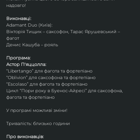
надовго!
Виконавці: 
Adamant Duo (Київ): 
Вікторія Тищик – саксофон, Тарас Ярушевський – 
фагот
Денис Кашуба – рояль
Програма:
Астор П'яццолла:
“Libertango” для фагота та фортепіано
“Oblivion” для саксофона та фортепіано
“Escolaso” для фагота та фортепіано
Цикл “Пори року в Буенос-Айресі” для саксофона, 
фагота та фортепіано
У програмі можливі зміни!
Тривалість: близько години
Про виконавців: