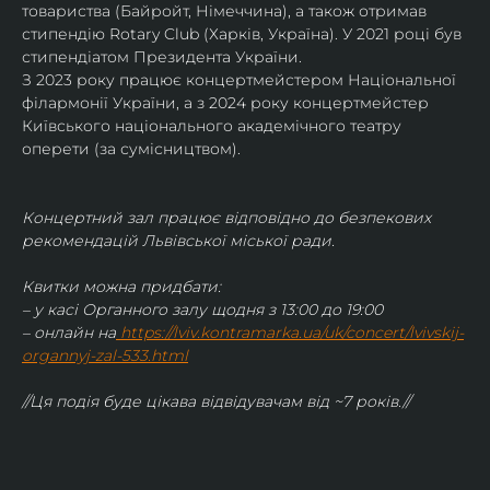
товариства (Байройт, Німеччина), а також отримав
стипендію Rotary Club (Харків, Україна). У 2021 році був 
стипендіатом Президента України. 
З 2023 року працює концертмейстером Національної 
філармонії України, а з 2024 року концертмейстер 
Київського національного академічного театру 
оперети (за сумісництвом).
Концертний зал працює відповідно до безпекових 
рекомендацій Львівської міської ради.
Квитки можна придбати:
– у касі Органного залу щодня з 13:00 до 19:00
– онлайн на
https://lviv.kontramarka.ua/uk/concert/lvivskij-
organnyj-zal-533.html
//Ця подія буде цікава відвідувачам від ~7 років.//