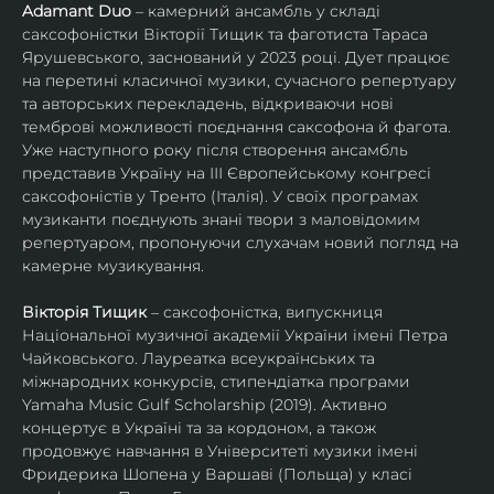
Adamant Duo
 – камерний ансамбль у складі 
саксофоністки Вікторії Тищик та фаготиста Тараса 
Ярушевського, заснований у 2023 році. Дует працює 
на перетині класичної музики, сучасного репертуару 
та авторських перекладень, відкриваючи нові 
темброві можливості поєднання саксофона й фагота. 
Уже наступного року після створення ансамбль 
представив Україну на ІІІ Європейському конгресі 
саксофоністів у Тренто (Італія). У своїх програмах 
музиканти поєднують знані твори з маловідомим 
репертуаром, пропонуючи слухачам новий погляд на 
камерне музикування.
Вікторія Тищик
 – саксофоністка, випускниця 
Національної музичної академії України імені Петра 
Чайковського. Лауреатка всеукраїнських та 
міжнародних конкурсів, стипендіатка програми 
Yamaha Music Gulf Scholarship (2019). Активно 
концертує в Україні та за кордоном, а також 
продовжує навчання в Університеті музики імені 
Фридерика Шопена у Варшаві (Польща) у класі 