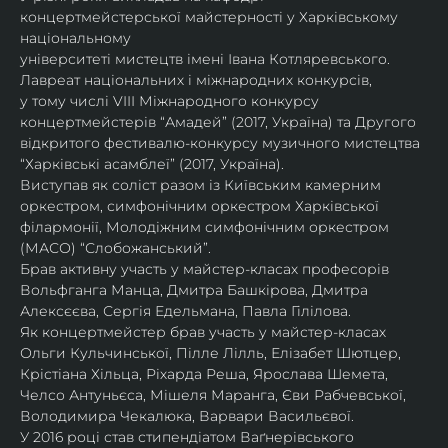
концертмейстерської майстерності у Харківському 
національному
університеті мистецтв імені Івана Котляревського. 
Лавреат національних і міжнародних конкурсів,
у тому числі VIII Міжнародного конкурсу 
концертмейстерів “Амадей” (2017, Україна) та Другого
відкритого фестивалю-конкурсу музичного мистецтва 
“Харківські асамблеї” (2017, Україна).
Виступав як соліст разом із Київським камерним 
оркестром, симфонічним оркестром Харківської
філармонії, Молодіжним симфонічним оркестром 
(МАСО) “Слобожанський”.
Брав активну участь у майстер-класах професорів 
Вольфганга Манца, Дмитра Башкірова, Дмитра
Алексєєва, Сергія Едельмана, Павла Гілілова.
Як концертмейстер брав участь у майстер-класах 
Ольги Кульчинської, Пілле Лілль, Елізабет Шютцер, 
Крістіана Хільца, Ріхарда Реша, Ярослава Шемета, 
Челсо Антуньєса, Мішеля Маранга, Єви Рабчевської, 
Володимира Чекалюка, Варвари Васильєвої.
У 2016 році став стипендіатом Ваґнерівського 