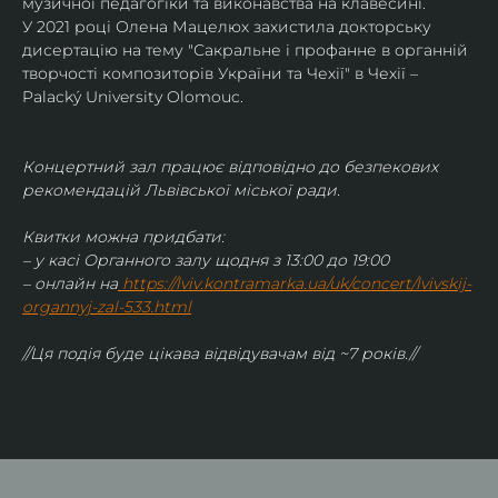
музичної педагогіки та виконавства на клавесині.
У 2021 році Олена Мацелюх захистила докторську 
дисертацію на тему "Сакральне і профанне в органній 
творчості композиторів України та Чехії" в Чехії – 
Palacký University Olomouc.
Концертний зал працює відповідно до безпекових 
рекомендацій Львівської міської ради.
Квитки можна придбати:
– у касі Органного залу щодня з 13:00 до 19:00
– онлайн на
https://lviv.kontramarka.ua/uk/concert/lvivskij-
organnyj-zal-533.html
//Ця подія буде цікава відвідувачам від ~7 років.//