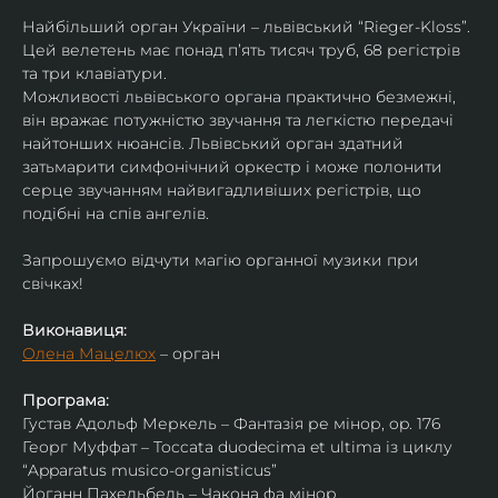
Найбільший орган України – львівський “Rieger-Kloss”. 
Цей велетень має понад пʼять тисяч труб, 68 регістрів 
та три клавіатури.
Можливості львівського органа практично безмежні, 
він вражає потужністю звучання та легкістю передачі 
найтонших нюансів. Львівський орган здатний 
затьмарити симфонічний оркестр і може полонити 
серце звучанням найвигадливіших регістрів, що 
подібні на спів ангелів.
Запрошуємо відчути магію органної музики при 
свічках!
Виконавиця:
Олена Мацелюх
 – орган
Програма:
Густав Адольф Меркель – Фантазія ре мінор, op. 176
Георг Муффат – Toccata duodecima et ultima із циклу 
“Apparatus musico-organisticus”
Йоганн Пахельбель – Чакона фа мінор