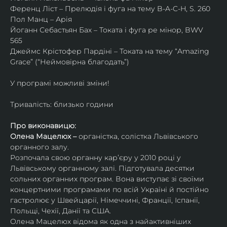
Ференц Ліст – Прелюдія і фуга на тему B-A-C-H, S. 260
Пол Манц – Арія
Йоганн Себастьян Бах – Токата і фуга ре мінор, BWV 
565
Джеймс Крістофер Пардіні – Токата на тему “Amazing 
Grace” (“Неймовірна благодать”)
У програмі можливі зміни!
Тривалість: близько години
Про виконавицю:
Олена Мацелюх – 
органістка, солістка Львівського 
органного залу.
Розпочала свою органну кар’єру у 2010 році у 
Львівському органному залі. Підготувала десятки 
сольних органних програм. Вона виступає зі своїми 
концертними програмами по всій Україні й постійно 
гастролює у Швейцарії, Німеччині, Франції, Іспанії, 
Польщі, Чехії, Данії та США.
Олена Мацелюх відома як одна з найактивніших 