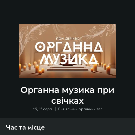
Органна музика при
свічках
сб, 15 серп.
  |  
Львівський органний зал
Час та місце