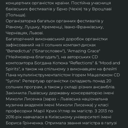
концертних органісток країни. Постійна учасниця 
бахівських фестивалів у Брно (Чехія) та у Вроцлаві 
(Польща).
Організаторка багатьох органних фестивалів у 
Рівному, Луцьку, Кременці, Івано-Франківську, 
Чернівцях, Львові.
Багаторічний виконавський доробок органістки 
зафіксований на її сольних компакт-дисках 
"Benedictus" ("Благословен"), "Amazing Grace" 
("Неймовірна благодать"), на авторських CD 
композитора Богдана Котюка "Reflections" & "Mood and 
Spirits", а також на спільному з виконавцем на флейті 
Пана мультиінструменталістом Ігорем Мацелюхом CD 
"Syrinx". Репертуар органістки складають понад 20 
сольних програм, а також у складі різних ансамблів.
Закінчила Львівську державну консерваторію імені 
Миколи Лисенка (зараз – Львівська національна 
музична академія імені Миколи Лисенка) у класі 
професорки Марії Крих-Угляр як магістр. З 2013 по 
2016 рік навчалася в Київському університеті імені 
Бориса Грінченка. Отримала звання магістра в галузі 