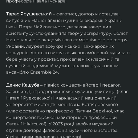
професора Павла Гуснара.
Тарас Ярушевський
 – фаготист, доктор мистецтва, 
випускник Національної музичної академії України 
імені Петра Чайковського, де також завершив 
асистентуру-стажування та творчу аспірантуру. Соліст 
Національного академічного симфонічного оркестру 
України, лауреат всеукраїнських і міжнародних 
конкурсів. Активно виступає як ансамблевий музикант, 
бере участь у проєктах, присвячених класичній та 
сучасній академічній музиці, а також є учасником 
ансамблю Ensemble 24.
Денис Кашуба
 – піаніст, концертмейстер і педагог. 
Закінчив Дніпродзержинське музичне училище (клас 
Наталії Рудковської) і Харківський національний 
університет мистецтв імені Івана Котляревського 
(клас фортепіано професорки Тетяни Веркіної, клас 
концертмейстерської майстерності професорки 
Євгенії Нікітської). У 2023 році здобув науковий 
ступінь доктора філософії з музичного мистецтва.
У різні роки викладав на кафедрі 