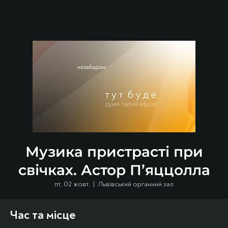
Музика пристрасті при
свічках. Астор П’яццолла
пт, 02 жовт.
  |  
Львівський органний зал
Час та місце