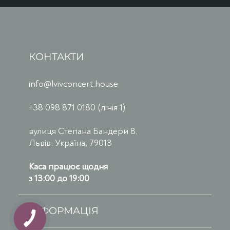
КОНТАКТИ
info@lvivconcert.house
+38 098 871 0180 (лінія 1)
вулиця Степана Бандери 8,
Львів, Україна, 79013
Каса працює щодня
з 13:00 до 19:00
ІНФОРМАЦІЯ