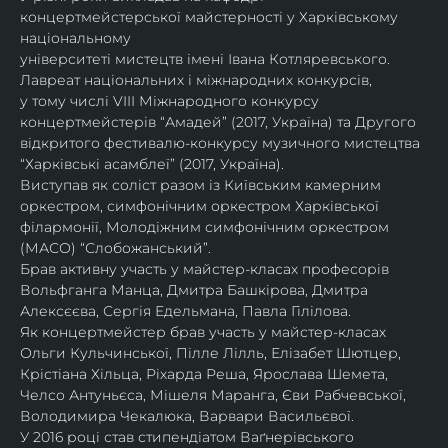
концертмейстерської майстерності у Харківському 
національному
університеті мистецтв імені Івана Котляревського. 
Лавреат національних і міжнародних конкурсів,
у тому числі VIII Міжнародного конкурсу 
концертмейстерів “Амадей” (2017, Україна) та Другого
відкритого фестивалю-конкурсу музичного мистецтва 
“Харківські асамблеї” (2017, Україна).
Виступав як соліст разом із Київським камерним 
оркестром, симфонічним оркестром Харківської
філармонії, Молодіжним симфонічним оркестром 
(МАСО) “Слобожанський”.
Брав активну участь у майстер-класах професорів 
Вольфганга Манца, Дмитра Башкірова, Дмитра
Алексєєва, Сергія Едельмана, Павла Гілілова.
Як концертмейстер брав участь у майстер-класах 
Ольги Кульчинської, Пілле Лілль, Елізабет Шютцер, 
Крістіана Хільца, Ріхарда Реша, Ярослава Шемета, 
Челсо Антуньєса, Мішеля Маранга, Єви Рабчевської, 
Володимира Чекалюка, Варвари Васильєвої.
У 2016 році став стипендіатом Ваґнерівського 