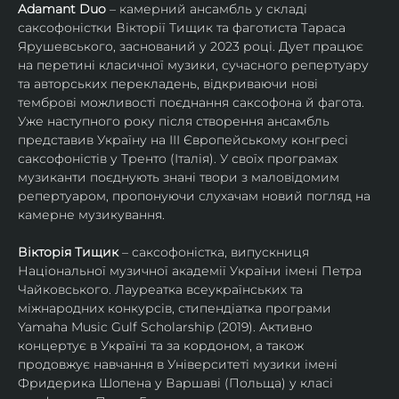
Adamant Duo
 – камерний ансамбль у складі 
саксофоністки Вікторії Тищик та фаготиста Тараса 
Ярушевського, заснований у 2023 році. Дует працює 
на перетині класичної музики, сучасного репертуару 
та авторських перекладень, відкриваючи нові 
темброві можливості поєднання саксофона й фагота. 
Уже наступного року після створення ансамбль 
представив Україну на ІІІ Європейському конгресі 
саксофоністів у Тренто (Італія). У своїх програмах 
музиканти поєднують знані твори з маловідомим 
репертуаром, пропонуючи слухачам новий погляд на 
камерне музикування.
Вікторія Тищик
 – саксофоністка, випускниця 
Національної музичної академії України імені Петра 
Чайковського. Лауреатка всеукраїнських та 
міжнародних конкурсів, стипендіатка програми 
Yamaha Music Gulf Scholarship (2019). Активно 
концертує в Україні та за кордоном, а також 
продовжує навчання в Університеті музики імені 
Фридерика Шопена у Варшаві (Польща) у класі 