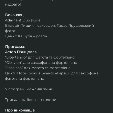
надовго!
Виконавці: 
Adamant Duo (Київ): 
Вікторія Тищик – саксофон, Тарас Ярушевський – 
фагот
Денис Кашуба – рояль
Програма:
Астор П'яццолла:
“Libertango” для фагота та фортепіано
“Oblivion” для саксофона та фортепіано
“Escolaso” для фагота та фортепіано
Цикл “Пори року в Буенос-Айресі” для саксофона, 
фагота та фортепіано
У програмі можливі зміни!
Тривалість: близько години
Про виконавців: