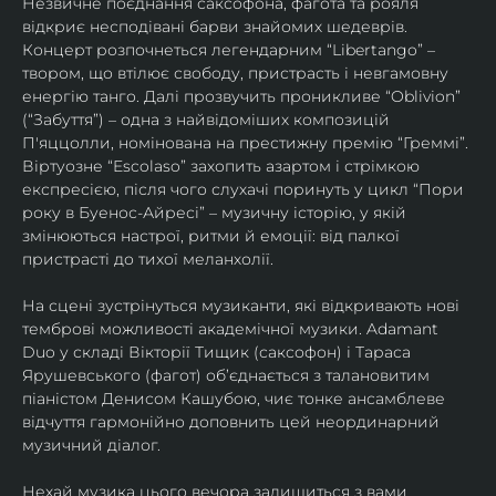
Незвичне поєднання саксофона, фагота та рояля 
відкриє несподівані барви знайомих шедеврів. 
Концерт розпочнеться легендарним “Libertango” – 
твором, що втілює свободу, пристрасть і невгамовну 
енергію танго. Далі прозвучить проникливе “Oblivion” 
(“Забуття”) – одна з найвідоміших композицій 
П'яццолли, номінована на престижну премію “Греммі”. 
Віртуозне “Escolaso” захопить азартом і стрімкою 
експресією, після чого слухачі поринуть у цикл “Пори 
року в Буенос-Айресі” – музичну історію, у якій 
змінюються настрої, ритми й емоції: від палкої 
пристрасті до тихої меланхолії. 
На сцені зустрінуться музиканти, які відкривають нові 
темброві можливості академічної музики. Adamant 
Duo у складі Вікторії Тищик (саксофон) і Тараса 
Ярушевського (фагот) об’єднається з талановитим 
піаністом Денисом Кашубою, чиє тонке ансамблеве 
відчуття гармонійно доповнить цей неординарний 
музичний діалог.
Нехай музика цього вечора залишиться з вами 