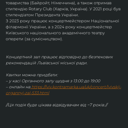
товариства (Байройт, Німеччина), а також отримав
стипендію Rotary Club (Харків, Україна). У 2021 році був 
стипендіатом Президента України. 
З 2023 року працює концертмейстером Національної 
філармонії України, а з 2024 року концертмейстер 
Київського національного академічного театру 
оперети (за сумісництвом).
Концертний зал працює відповідно до безпекових 
рекомендацій Львівської міської ради.
Квитки можна придбати:
– у касі Органного залу щодня з 13:00 до 19:00
– онлайн на
https://lviv.kontramarka.ua/uk/concert/lvivskij-
organnyj-zal-533.html
//Ця подія буде цікава відвідувачам від ~7 років.//