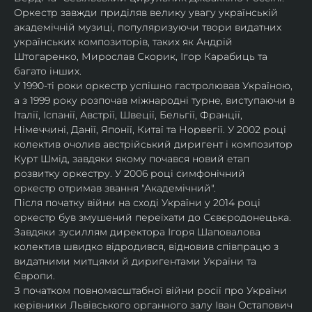
Оркестр завжди приділяв велику увагу українській 
академічній музиці, популяризуючи твори видатних 
українських композиторів, таких як Андрій 
Штогаренко, Мирослав Скорик, Ігор Карабиць та 
багато інших.
У 1990-ті роки оркестр успішно гастролював Україною, 
а з 1999 року розпочав міжнародні турне, виступаючи в 
Італії, Іспанії, Австрії, Швеції, Бельгії, Франції, 
Німеччині, Данії, Японії, Китаї та Норвегії. У 2002 році 
колектив очолив австрійський диригент і композитор 
Курт Шмід, завдяки якому почався новий етап 
розвитку оркестру. У 2006 році симфонічний 
оркестр отримав звання "Академічний".
Після початку війни на сході України у 2014 році 
оркестр був змушений переїхати до Сєвєродонецька. 
Завдяки зусиллям директора Ігоря Шаповалова 
колектив швидко відродився, відновив співпрацю з 
видатними митцями й диригентами України та 
Європи.
З початком повномасштабної війни росії про України 
керівники Львівського органного залу Іван Остапович 