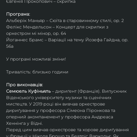
Євгенія Прокопович – скрипка
Програма:
Альберік Маньяр – Сюїта в старовинному стилі, ор. 2
Фелікс Мендельсон – Концерт для скрипки з 
оркестром мі мінор, ор. 64
Йоганнес Брамс – Варіації на тему Йозефа Гайдна, ор. 
56a
У програмі можливі зміни!
Тривалість: близько години
Про виконавців:
Семюель Куфіньяль
 – дириґент (Франція). Випускник 
Віденського університету музики та сценічних 
мистецтв. У 2019 році він вивчав оркестрове 
дириґування у професора Сімеона Піронкова та 
оперний акомпанемент у професора Андреаса 
Хеннінга у Відні.
Перед цим вивчав оркестрове та хорове дириґування 
у Франції у Ніколя Брошо та Беатріс Варкольє. Як 