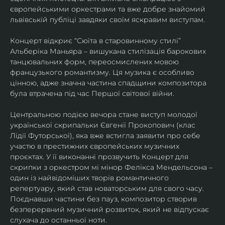
європейськими оркестрами та вже добре знайомий 
львівській публіці завдяки своїм яскравим виступам. 
Концерт відкриє “Сюїта в старовинному стилі” 
Альберіка Маньяра – вишукана стилізація барокових 
танцювальних форм, переосмислених мовою 
французького романтизму. Ця музика є особливо 
цінною, адже значна частина спадщини композитора 
була втрачена під час Першої світової війни. 
Центральною подією вечора стане виступ молодої 
української скрипальки Євгенії Прокопович (клас 
Лідії Футорської), яка вже встигла заявити про себе 
участю в престижних європейських музичних 
проєктах. У її виконанні прозвучить Концерт для 
скрипки з оркестром мі мінор Фелікса Мендельсона – 
один із найвідоміших творів романтичного 
репертуару, який став новаторським для свого часу. 
Поєднавши частини без пауз, композитор створив 
безперервний музичний розвиток, який не відпускає 
слухача до останньої ноти. 