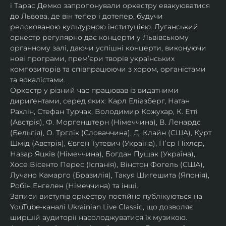
і Тарас Демко запропонували оркестру евакуюватися 
до Львова, де він тепер і дотепер, будучи 
релокованою культурною інституцією. Луганський 
оркестр регулярно дає концерти у Львівському 
органному залі, даючи успішні концерти, виконуючи 
нові програми, прем’єри творів українських 
композиторів та співпрацюючи з хором, органістами 
та вокалістами.
Оркестр у різний час працював із видатними 
дириґентами, серед яких: Карл Еліазберг, Натан 
Рахлін, Стефан Турчак, Володимир Кожухар, К. Етті 
(Австрія), Ф. Моргенштерн (Німеччина), В. Ленардс 
(Бельгія), О. Трглік (Словаччина), Д. Клайн (США), Курт 
Шмід (Австрія), Євген Тутевич (Україна), П’єр Піхлєр, 
Назар Яцків (Німеччина), Богдан Пущак (Україна), 
Хосе Вісенто Перес (Іспанія), Вінстон Фогель (США), 
Лучано Камарго (Бразилія), Такуя Шигешита (Японія), 
Робін Енгелен (Німеччина) та інші.
Записи виступів оркестру постійно публікуються на 
YouTube-каналі Ukrainian Live Classic, що дозволяє 
ширшій аудиторії насолоджуватися їх музикою​.