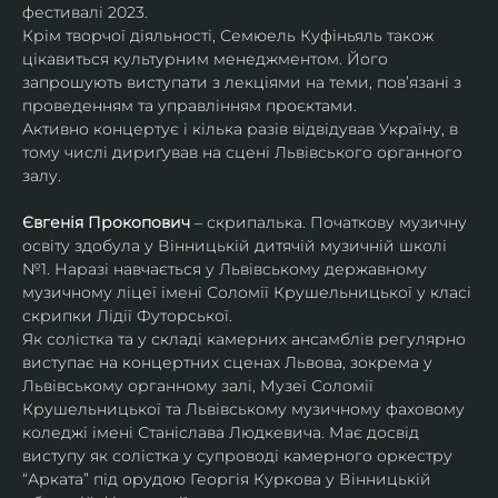
фестивалі 2023.
Крім творчої діяльності, Семюель Куфіньяль також 
цікавиться культурним менеджментом. Його 
запрошують виступати з лекціями на теми, пов’язані з 
проведенням та управлінням проєктами.
Активно концертує і кілька разів відвідував Україну, в 
тому числі дириґував на сцені Львівського органного 
залу. 
Євгенія Прокопович
 – скрипалька. Початкову музичну 
освіту здобула у Вінницькій дитячій музичній школі 
№1. Наразі навчається у Львівському державному 
музичному ліцеї імені Соломії Крушельницької у класі 
скрипки Лідії Футорської.
Як солістка та у складі камерних ансамблів регулярно 
виступає на концертних сценах Львова, зокрема у 
Львівському органному залі, Музеї Соломії 
Крушельницької та Львівському музичному фаховому 
коледжі імені Станіслава Людкевича. Має досвід 
виступу як солістка у супроводі камерного оркестру 
“Арката” під орудою Георгія Куркова у Вінницькій 