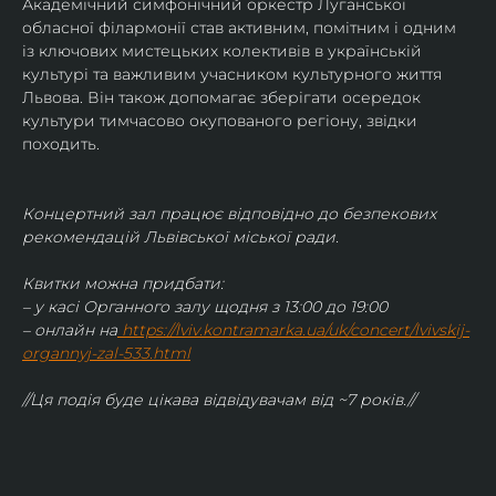
Академічний симфонічний оркестр Луганської 
обласної філармонії став активним, помітним і одним 
із ключових мистецьких колективів в українській 
культурі та важливим учасником культурного життя 
Львова. Він також допомагає зберігати осередок 
культури тимчасово окупованого регіону, звідки 
походить.
Концертний зал працює відповідно до безпекових 
рекомендацій Львівської міської ради.
Квитки можна придбати:
– у касі Органного залу щодня з 13:00 до 19:00
– онлайн на
https://lviv.kontramarka.ua/uk/concert/lvivskij-
organnyj-zal-533.html
//Ця подія буде цікава відвідувачам від ~7 років.//