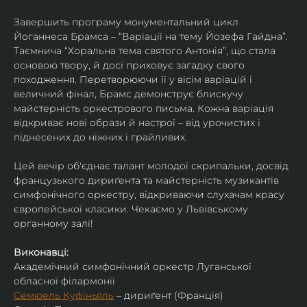
Завершить програму монументальний цикл 
Йоганнеса Брамса – “Варіації на тему Йозефа Гайдна”. 
Таємнича “Хоральна тема святого Антонія”, що стала 
основою твору, й досі приховує загадку свого 
походження. Перетворюючи її у вісім варіацій і 
величний фінал, Брамс демонструє блискучу 
майстерність оркестрового письма. Кожна варіація 
відкриває нові образи й настрої – від урочистих і 
піднесених до ніжних і грайливих. 
Цей вечір об'єднає талант молодої скрипальки, досвід 
французького дириґента та майстерність музикантів 
симфонічного оркестру, відкриваючи слухачам красу 
європейської класики. Чекаємо у Львівському 
органному залі!
Виконавці:
Академічний симфонічний оркестр Луганської 
обласної філармонії
Семюель Куфіньяль
 – дириґент (Франція)