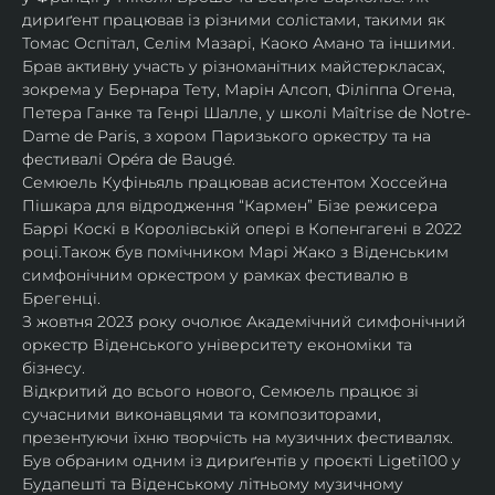
дириґент працював із різними солістами, такими як 
Томас Оспітал, Селім Мазарі, Каоко Амано та іншими. 
Брав активну участь у різноманітних майстеркласах, 
зокрема у Бернара Тету, Марін Алсоп, Філіппа Огена, 
Петера Ганке та Генрі Шалле, у школі Maîtrise de Notre-
Dame de Paris, з хором Паризького оркестру та на 
фестивалі Opéra de Baugé.
Семюель Куфіньяль працював асистентом Хоссейна 
Пішкара для відродження “Кармен” Бізе режисера 
Баррі Коскі в Королівській опері в Копенгагені в 2022 
році.Також був помічником Марі Жако з Віденським 
симфонічним оркестром у рамках фестивалю в 
Брегенці. 
З жовтня 2023 року очолює Академічний симфонічний 
оркестр Віденського університету економіки та 
бізнесу.
Відкритий до всього нового, Семюель працює зі 
сучасними виконавцями та композиторами, 
презентуючи їхню творчість на музичних фестивалях. 
Був обраним одним із дириґентів у проєкті Ligeti100 у 
Будапешті та Віденському літньому музичному 