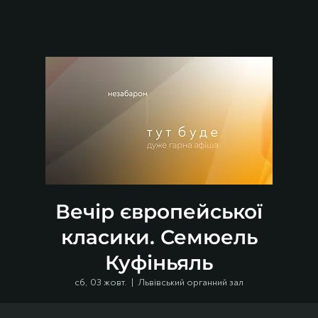
Вечір європейської
класики. Семюель
Куфіньяль
сб, 03 жовт.
  |  
Львівський органний зал