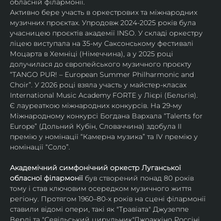
обласній філармонії.
Активно бере участь в оркестрових та міжнародних 
музичних проєктах. Упродовж 2024-2025 років була 
учасницею проєктів академії INSO. У складі оркестру 
ліцею виступала на 35-му Саксонському фестивалі 
Моцарта в Хемніці (Німеччина), а у 2025 році 
долучилася до європейського музичного проєкту 
“TANGO PUR! – European Summer Philharmonic and 
Choir”. У 2026 році взяла участь у майстер-класах 
International Music Academy FORTE у Лієрі (Бельгія).
Є лауреаткою міжнародних конкурсів. На 29-му 
Міжнародному конкурсі Богдана Вархала “Talents for 
Europe” (Дольний Кубін, Словаччина) здобула ІІ 
премію у номінації “Камерна музика” та IV премію у 
номінації “Соло”.
Академічний симфонічний оркестр Луганської 
обласної філармонії
 був створений понад 80 років 
тому і став ключовим осередком музичного життя 
регіону. Протягом 1960–80-х років на сцені філармонії 
ставили відомі опери, такі як "Травіата" Джузеппе 
Верді та "Севільський цирульник"Джоаккіно Россіні. 