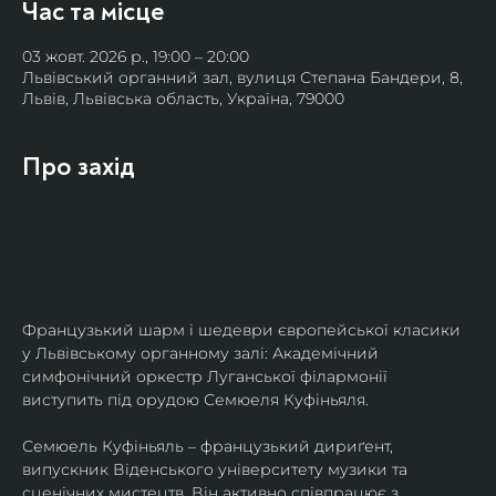
Час та місце
03 жовт. 2026 р., 19:00 – 20:00
Львівський органний зал, вулиця Степана Бандери, 8,
Львів, Львівська область, Україна, 79000
Про захід
Французький шарм і шедеври європейської класики 
у Львівському органному залі: Академічний 
симфонічний оркестр Луганської філармонії 
виступить під орудою Семюеля Куфіньяля.
Семюель Куфіньяль – французький дириґент, 
випускник Віденського університету музики та 
сценічних мистецтв. Він активно співпрацює з 