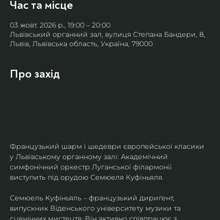
Час та місце
03 жовт. 2026 р., 19:00 – 20:00
Львівський органний зал, вулиця Степана Бандери, 8,
Львів, Львівська область, Україна, 79000
Про захід
Французький шарм і шедеври європейської класики 
у Львівському органному залі: Академічний 
симфонічний оркестр Луганської філармонії 
виступить під орудою Семюеля Куфіньяля.
Семюель Куфіньяль – французький дириґент, 
випускник Віденського університету музики та 
сценічних мистецтв. Він активно співпрацює з 