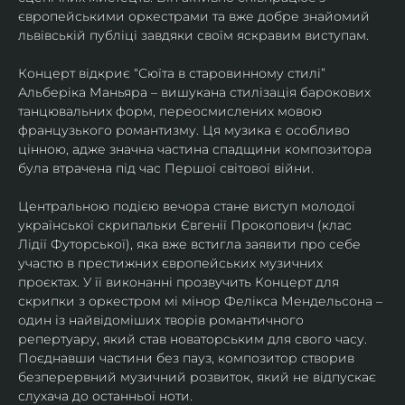
європейськими оркестрами та вже добре знайомий 
львівській публіці завдяки своїм яскравим виступам. 
Концерт відкриє “Сюїта в старовинному стилі” 
Альберіка Маньяра – вишукана стилізація барокових 
танцювальних форм, переосмислених мовою 
французького романтизму. Ця музика є особливо 
цінною, адже значна частина спадщини композитора 
була втрачена під час Першої світової війни. 
Центральною подією вечора стане виступ молодої 
української скрипальки Євгенії Прокопович (клас 
Лідії Футорської), яка вже встигла заявити про себе 
участю в престижних європейських музичних 
проєктах. У її виконанні прозвучить Концерт для 
скрипки з оркестром мі мінор Фелікса Мендельсона – 
один із найвідоміших творів романтичного 
репертуару, який став новаторським для свого часу. 
Поєднавши частини без пауз, композитор створив 
безперервний музичний розвиток, який не відпускає 
слухача до останньої ноти. 