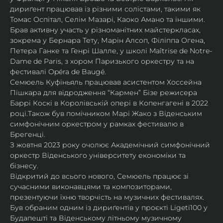
дириґент працював із різними солістами, такими як 
Томас Оспітал, Селім Мазарі, Каоко Амано та іншими. 
Брав активну участь у різноманітних майстеркласах, 
зокрема у Бернара Тету, Марін Алсоп, Філіппа Огена, 
Петера Ганке та Генрі Шалле, у школі Maîtrise de Notre-
Dame de Paris, з хором Паризького оркестру та на 
фестивалі Opéra de Baugé.
Семюель Куфіньяль працював асистентом Хоссейна 
Пішкара для відродження “Кармен” Бізе режисера 
Баррі Коскі в Королівській опері в Копенгагені в 2022 
році.Також був помічником Марі Жако з Віденським 
симфонічним оркестром у рамках фестивалю в 
Брегенці. 
З жовтня 2023 року очолює Академічний симфонічний 
оркестр Віденського університету економіки та 
бізнесу.
Відкритий до всього нового, Семюель працює зі 
сучасними виконавцями та композиторами, 
презентуючи їхню творчість на музичних фестивалях. 
Був обраним одним із дириґентів у проєкті Ligeti100 у 
Будапешті та Віденському літньому музичному 