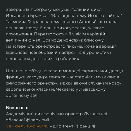
Завершить програму монументальний цикл 
Йоганнеса Брамса – “Варіації на тему Йозефа Гайдна”. 
Таємнича “Хоральна тема святого Антонія”, що стала 
основою твору, й досі приховує загадку свого 
походження. Перетворюючи її у вісім варіацій і 
величний фінал, Брамс демонструє блискучу 
майстерність оркестрового письма. Кожна варіація 
відкриває нові образи й настрої – від урочистих і 
піднесених до ніжних і грайливих. 
Цей вечір об'єднає талант молодої скрипальки, досвід 
французького дириґента та майстерність музикантів 
симфонічного оркестру, відкриваючи слухачам красу 
європейської класики. Чекаємо у Львівському 
органному залі!
Виконавці:
Академічний симфонічний оркестр Луганської 
обласної філармонії
Семюель Куфіньяль
 – дириґент (Франція)