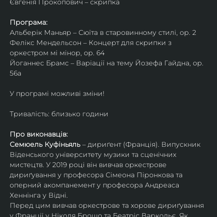
Євгенія Прокопович – скрипка
Програма:
Альберік Маньяр – Сюїта в старовинному стилі, ор. 2
Фелікс Мендельсон – Концерт для скрипки з 
оркестром мі мінор, ор. 64
Йоганнес Брамс – Варіації на тему Йозефа Гайдна, ор. 
56a
У програмі можливі зміни!
Тривалість: близько години
Про виконавців:
Семюель Куфіньяль
 – дириґент (Франція). Випускник 
Віденського університету музики та сценічних 
мистецтв. У 2019 році він вивчав оркестрове 
дириґування у професора Сімеона Піронкова та 
оперний акомпанемент у професора Андреаса 
Хеннінга у Відні.
Перед цим вивчав оркестрове та хорове дириґування 
у Франції у Ніколя Брошо та Беатріс Варкольє. Як 