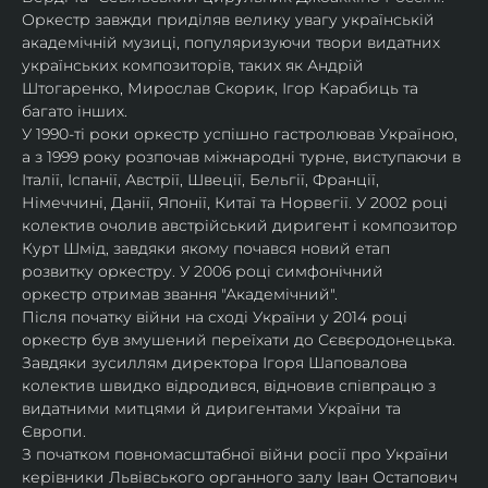
Оркестр завжди приділяв велику увагу українській 
академічній музиці, популяризуючи твори видатних 
українських композиторів, таких як Андрій 
Штогаренко, Мирослав Скорик, Ігор Карабиць та 
багато інших.
У 1990-ті роки оркестр успішно гастролював Україною, 
а з 1999 року розпочав міжнародні турне, виступаючи в 
Італії, Іспанії, Австрії, Швеції, Бельгії, Франції, 
Німеччині, Данії, Японії, Китаї та Норвегії. У 2002 році 
колектив очолив австрійський диригент і композитор 
Курт Шмід, завдяки якому почався новий етап 
розвитку оркестру. У 2006 році симфонічний 
оркестр отримав звання "Академічний".
Після початку війни на сході України у 2014 році 
оркестр був змушений переїхати до Сєвєродонецька. 
Завдяки зусиллям директора Ігоря Шаповалова 
колектив швидко відродився, відновив співпрацю з 
видатними митцями й диригентами України та 
Європи.
З початком повномасштабної війни росії про України 
керівники Львівського органного залу Іван Остапович 