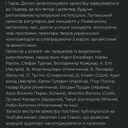
і Тарас Демко запропонували оркестру евакуюватися 
до Львова, де він тепер і дотепер, будучи 
релокованою культурною інституцією. Луганський 
оркестр регулярно дає концерти у Львівському 
органному залі, даючи успішні концерти, виконуючи 
нові програми, прем’єри творів українських 
композиторів та співпрацюючи з хором, органістами 
та вокалістами.
Оркестр у різний час працював із видатними 
дириґентами, серед яких: Карл Еліазберг, Натан 
Рахлін, Стефан Турчак, Володимир Кожухар, К. Етті 
(Австрія), Ф. Моргенштерн (Німеччина), В. Ленардс 
(Бельгія), О. Трглік (Словаччина), Д. Клайн (США), Курт 
Шмід (Австрія), Євген Тутевич (Україна), П’єр Піхлєр, 
Назар Яцків (Німеччина), Богдан Пущак (Україна), 
Хосе Вісенто Перес (Іспанія), Вінстон Фогель (США), 
Лучано Камарго (Бразилія), Такуя Шигешита (Японія), 
Робін Енгелен (Німеччина) та інші.
Записи виступів оркестру постійно публікуються на 
YouTube-каналі Ukrainian Live Classic, що дозволяє 
ширшій аудиторії насолоджуватися їх музикою​.