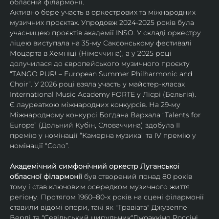
обласній філармонії.
Активно бере участь в оркестрових та міжнародних 
музичних проєктах. Упродовж 2024-2025 років була 
учасницею проєктів академії INSO. У складі оркестру 
ліцею виступала на 35-му Саксонському фестивалі 
Моцарта в Хемніці (Німеччина), а у 2025 році 
долучилася до європейського музичного проєкту 
“TANGO PUR! – European Summer Philharmonic and 
Choir”. У 2026 році взяла участь у майстер-класах 
International Music Academy FORTE у Лієрі (Бельгія).
Є лауреаткою міжнародних конкурсів. На 29-му 
Міжнародному конкурсі Богдана Вархала “Talents for 
Europe” (Дольний Кубін, Словаччина) здобула ІІ 
премію у номінації “Камерна музика” та IV премію у 
номінації “Соло”.
Академічний симфонічний оркестр Луганської 
обласної філармонії
 був створений понад 80 років 
тому і став ключовим осередком музичного життя 
регіону. Протягом 1960–80-х років на сцені філармонії 
ставили відомі опери, такі як "Травіата" Джузеппе 
Верді та "Севільський цирульник"Джоаккіно Россіні. 