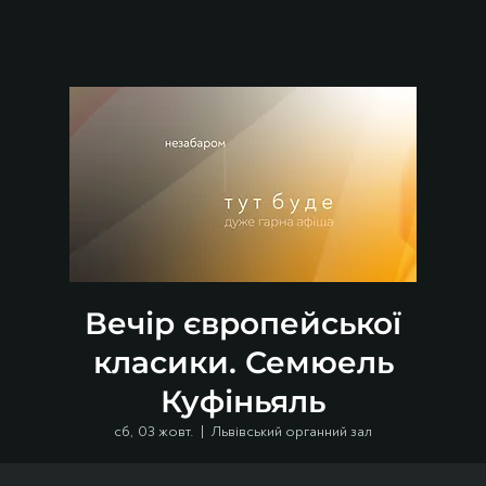
Вечір європейської
класики. Семюель
Куфіньяль
сб, 03 жовт.
  |  
Львівський органний зал