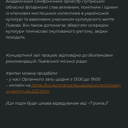
Академічний симфонічний оркестр Луганської 
обласної філармонії став активним, помітним і одним 
із ключових мистецьких колективів в українській 
культурі та важливим учасником культурного життя 
Львова. Він також допомагає зберігати осередок 
культури тимчасово окупованого регіону, звідки 
походить.
Концертний зал працює відповідно до безпекових 
рекомендацій Львівської міської ради.
Квитки можна придбати:
– у касі Органного залу щодня з 13:00 до 19:00
– онлайн на
https://lviv.kontramarka.ua/uk/concert/lvivskij-
organnyj-zal-533.html
//Ця подія буде цікава відвідувачам від ~7 років.//