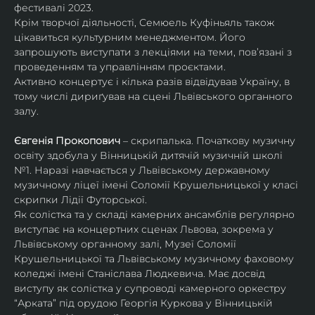
фестивалі 2023.
Крім творчої діяльності, Семюель Куфіньяль також 
цікавиться культурним менеджментом. Його 
запрошують виступати з лекціями на теми, пов’язані з 
проведенням та управлінням проєктами.
Активно концертує і кілька разів відвідував Україну, в 
тому числі дириґував на сцені Львівського органного 
залу. 
Євгенія Прокопович
 – скрипалька. Початкову музичну 
освіту здобула у Вінницькій дитячій музичній школі 
№1. Наразі навчається у Львівському державному 
музичному ліцеї імені Соломії Крушельницької у класі 
скрипки Лідії Футорської.
Як солістка та у складі камерних ансамблів регулярно 
виступає на концертних сценах Львова, зокрема у 
Львівському органному залі, Музеї Соломії 
Крушельницької та Львівському музичному фаховому 
коледжі імені Станіслава Людкевича. Має досвід 
виступу як солістка у супроводі камерного оркестру 
“Арката” під орудою Георгія Куркова у Вінницькій 