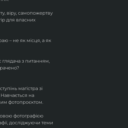
у, віру, самопожертву 
ір для власних 
ю – не як місця, а як 
є глядача з питанням, 
трачено?
тупінь магістра зі 
 Навчається на 
ним фотопроєктом.
ровою фотографією 
афії, досліджуючи теми 