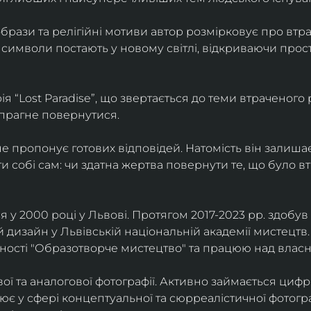
брази та релігійні мотиви автор розмірковує про втрат
 символи постають у новому світлі, відкриваючи прост
 “Lost Paradise”, що звертається до теми втраченого ра
 прагне повернутися.
” не пропонує готових відповідей. Натомість він залиша
и собі сам: чи здатна жертва повернути те, що було в
у 2000 році у Львові. Протягом 2017-2023 рр. здобув с
 дизайн у Львівській національній академії мистецтв.
ьності "Образотворче мистецтво" та працюю над влас
ї та аналогової фотографії. Активно займається циф
цює у сфері концептуальної та сюрреалістичної фотогр