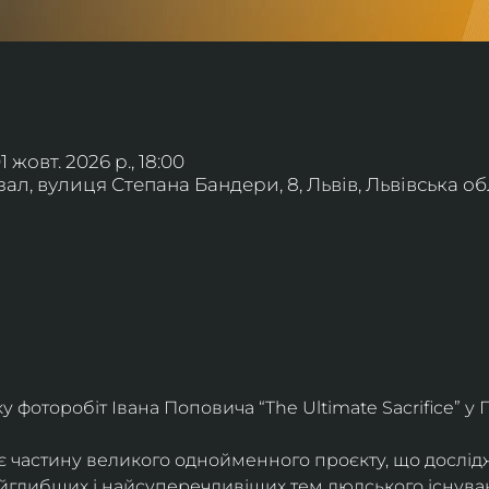
01 жовт. 2026 р., 18:00
л, вулиця Степана Бандери, 8, Львів, Львівська обл
фоторобіт Івана Поповича “The Ultimate Sacrifice” у Г
є частину великого однойменного проєкту, що дослід
айглибших і найсуперечливіших тем людського існува