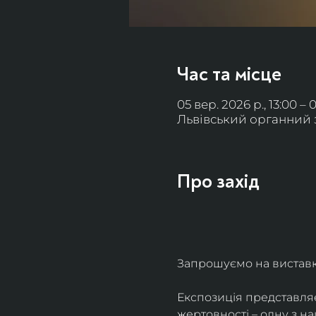
Час та місце
05 вер. 2026 р., 13:00 – 
Львівський органний за
Про захід
Запрошуємо на виставку 
Експозиція представля
жертовності – одну з н