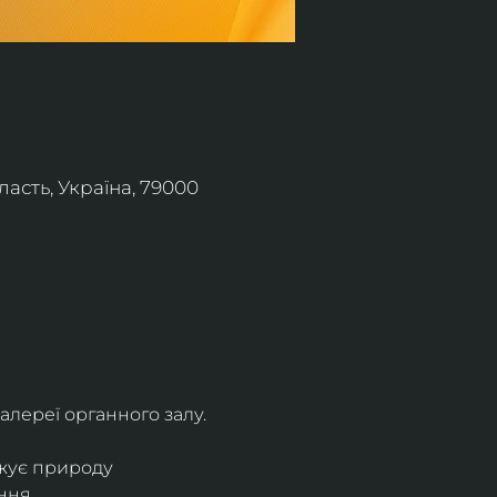
асть, Україна, 79000
алереї органного залу.
жує природу 
ння.