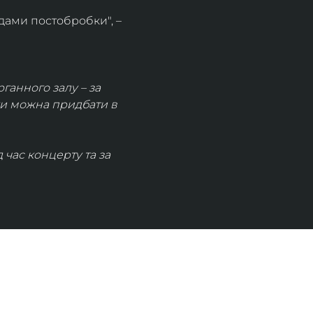
дами постобробки", – 
рганного залу – за 
ки можна придбати в 
час концерту та за 
КОНТАКТИ