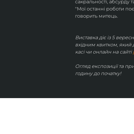
сакральності, абсурду та
"Мої останні роботи поє
говорить митець.
Виставка діє із 5 вересн
вхідним квитком, який 
касі чи онлайн на сайті 
Огляд експозиції та пр
годину до початку!
UKRAINIAN LIVE