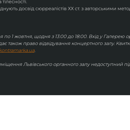
 тілесності.
днують досвід сюрреалістів ХХ ст. з авторськими мето
я по 1 жовтня, щодня з 13:00 до 18:00. Вхід у Галерею о
дає також право відвідування концертного залу. Квит
kontramarka.ua
.
иміщення Львівського органного залу недоступний під 
ІНФОРМАЦІЯ