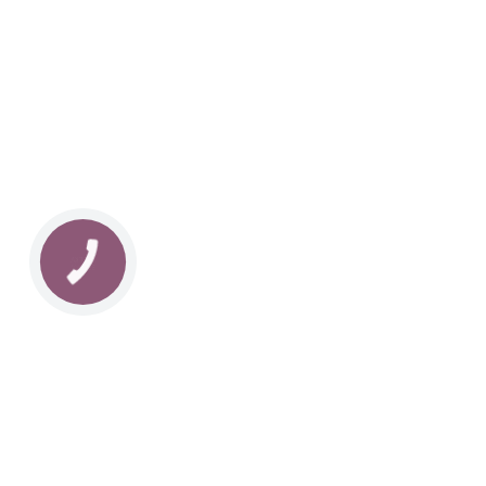
Наша команда з 2019 року реалізує загальнонаці
стратегію промоції української музики Ukrainian L
це:
–
Ukrainian Live Classic
– перший у світі мобільни
українською класикою, медіаплатформа зі стаття
композиторів та твори.
–
YouTube-канал Ukrainian Live Classic
– професій
української музики та українських музикантів.
–
Ukrainian Scores
– онлайн-бібліотека нот украї
композиторів.