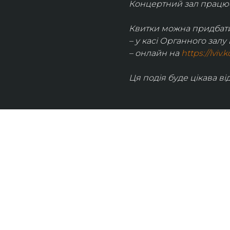
Концертний зал працює 
Квитки можна придбати
– у касі Органного залу 
– онлайн на 
https://lviv
Ця подія буде цікава від
UKRAINIAN LIVE
Наша команда з 2019 року реалізує загальнонаці
стратегію промоції української музики Ukrainian L
це:
–
Ukrainian Live Classic
– перший у світі мобільни
українською класикою, медіаплатформа зі стаття