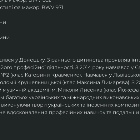
 стилі фа мажор, BWV 971
іни
дини
дився у Донецьку. З раннього дитинства проявляв інт
його професійної діяльності. З 2014 року навчався у 
 №2 (клас Катерини Кравченко). Навчався у Львівськ
Соломії Крушельницької (клас Максима Лимарєва). З 20
й музичній академії ім. Миколи Лисенка (клас Йожефа 
м багатьох українських та міжнародних виконавських 
виконуючи твори українських та іноземних композиторі
йне вдосконалення професійних навичок та подальший