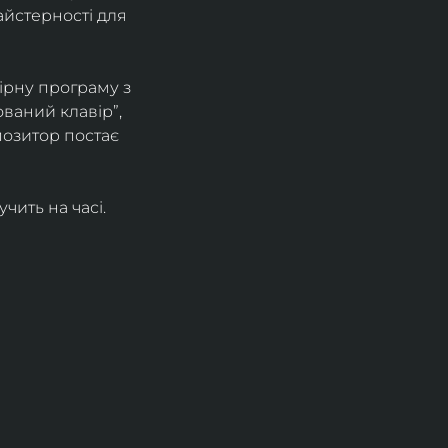
йстерності для 
ірну програму з 
ваний клавір”, 
позитор постає 
ить на часі. 