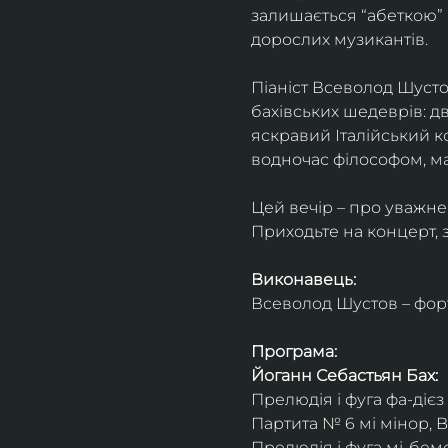
залишається “абеткою” 
дорослих музикантів. 
Піаніст Всеволод Шусто
бахівських шедеврів: дв
яскравий Італійський к
водночас філософом, ма
Цей вечір – про уважне 
Приходьте на концерт, 
Виконавець:
Всеволод Шустов – фор
Програма:
Йоганн Себастьян Бах:
Прелюдія і фуга фа-діє
Партита № 6 мі мінор, 
Прелюдія і фуга мі-бем