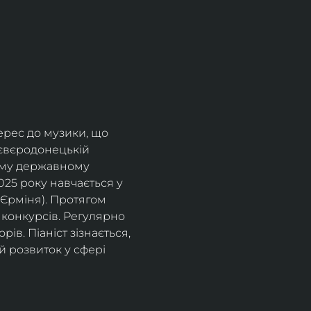
ерес до музики, що 
Сєвєродонецькій 
ому державному 
25 року навчається у 
Єрміня). Протягом 
конкурсів. Регулярно 
в. Піаніст зізнається, 
 розвиток у сфері 