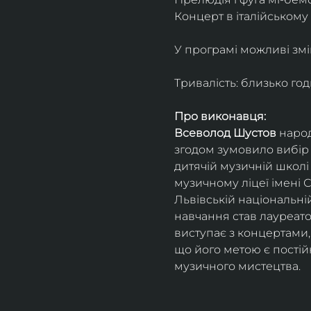
Концерт в італійському
У програмі можливі зм
Тривалість: близько го
Про виконавця:
Всеволод Шустов
 наро
згодом зумовило вибір 
дитячій музичній школі
музичному ліцеї імені 
Львівській національні
навчання став лауреато
виступає з концертами, 
що його метою є пості
музичного мистецтва.