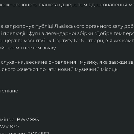
кожного юного піаніста і джерелом вдосконалення ма
в запропонує публіці Львівського органного залу доб
і прелюдії і фуги з легендарної збірки “Добре темперо
онцерт та масштабну Партиту № 6 – твори, в яких ком
йстром і поетом звуку.
слухання, весняне оновлення і музику, яка завжди звуч
з якого хочеться почати новий музичний місяць.
тепіано
з мінор, BWV 883
BWV 830
оль мажор, BWV 852 