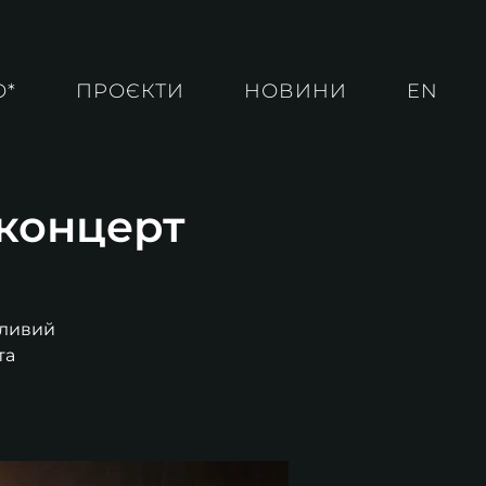
О*
ПРОЄКТИ
НОВИНИ
EN
 концерт
жливий
та