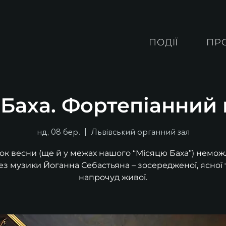
ПОДІЇ
ПР
Баха. Фортепіанний
нд, 08 бер.
  |  
Львівський органний зал
ок весни (ще й у межах нашого “Місяцю Баха”) немо
ез музики Йоганна Себастьяна – зосередженої, ясної 
напрочуд живої.