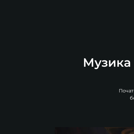
Музика 
Почат
б