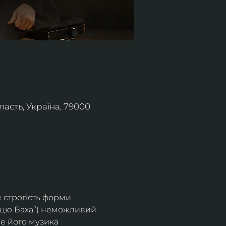
асть, Україна, 79000
 строгість форми 
яцю Баха”) неможливий 
е його музика 