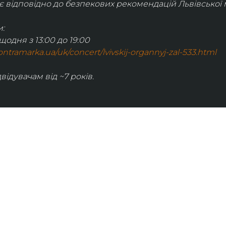
відповідно до безпекових рекомендацій Львівської м
:
щодня з 13:00 до 19:00
.kontramarka.ua/uk/concert/lvivskij-organnyj-zal-533.html
відувачам від ~7 років.
ІНФОРМАЦІЯ
ональну
команда
ive. Сьогодні
правила відвідування
як влаштовано орган
й додаток з
медіакіт
ми про
карти лояльності