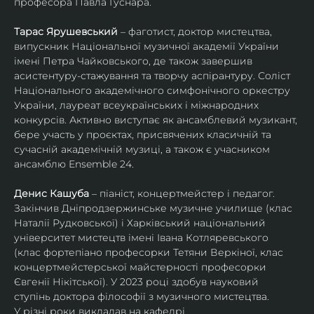
професора Павла Гуснара.
Тарас Ярушевський
 – фаготист, доктор мистецтва, 
випускник Національної музичної академії України 
імені Петра Чайковського, де також завершив 
асистентуру-стажування та творчу аспірантуру. Соліст 
Національного академічного симфонічного оркестру 
України, лауреат всеукраїнських і міжнародних 
конкурсів. Активно виступає як ансамблевий музикант, 
бере участь у проєктах, присвячених класичній та 
сучасній академічній музиці, а також є учасником 
ансамблю Ensemble 24.
Денис Кашуба
 – піаніст, концертмейстер і педагог. 
Закінчив Дніпродзержинське музичне училище (клас 
Наталії Рудковської) і Харківський національний 
університет мистецтв імені Івана Котляревського 
(клас фортепіано професорки Тетяни Веркіної, клас 
концертмейстерської майстерності професорки 
Євгенії Нікітської). У 2023 році здобув науковий 
ступінь доктора філософії з музичного мистецтва.
У різні роки викладав на кафедрі 