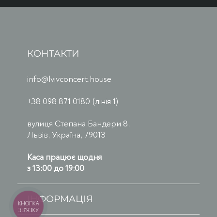
КОНТАКТИ
info@lvivconcert.house
+38 098 871 0180 (лінія 1)
вулиця Степана Бандери 8,
Львів, Україна, 79013
Каса працює щодня
з 13:00 до 19:00
ІНФОРМАЦІЯ
КНОПКА
ЗВ'ЯЗКУ