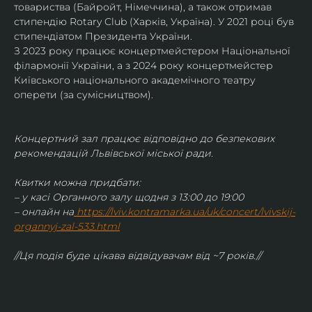
товариства (Байройт, Німеччина), а також отримав
стипендію Rotary Club (Харків, Україна). У 2021 році був 
стипендіатом Президента України. 
З 2023 року працює концертмейстером Національної 
філармонії України, а з 2024 року концертмейстер 
Київського національного академічного театру 
оперети (за сумісництвом).
Концертний зал працює відповідно до безпекових 
рекомендацій Львівської міської ради.
Квитки можна придбати:
– у касі Органного залу щодня з 13:00 до 19:00
– онлайн на
https://lviv.kontramarka.ua/uk/concert/lvivskij-
organnyj-zal-533.html
//Ця подія буде цікава відвідувачам від ~7 років.//