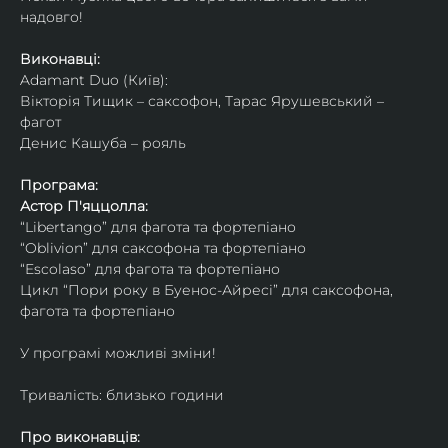
надовго!
Виконавці: 
Adamant Duo (Київ): 
Вікторія Тищик – саксофон, Тарас Ярушевський – 
фагот
Денис Кашуба – рояль
Програма:
Астор П'яццолла:
“Libertango” для фагота та фортепіано
“Oblivion” для саксофона та фортепіано
“Escolaso” для фагота та фортепіано
Цикл “Пори року в Буенос-Айресі” для саксофона, 
фагота та фортепіано
У програмі можливі зміни!
Тривалість: близько години
Про виконавців: