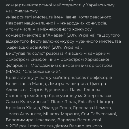
концертмейстерської майстерності у Харківському 
національному
університеті мистецтв імені Івана Котляревського. 
Лавреат національних і міжнародних конкурсів,
у тому числі VIII Міжнародного конкурсу 
концертмейстерів “Амадей” (2017, Україна) та Другого
відкритого фестивалю-конкурсу музичного мистецтва 
“Харківські асамблеї” (2017, Україна).
Виступав як соліст разом із Київським камерним 
оркестром, симфонічним оркестром Харківської
філармонії, Молодіжним симфонічним оркестром 
(МАСО) “Слобожанський”.
Брав активну участь у майстер-класах професорів 
Вольфганга Манца, Дмитра Башкірова, Дмитра
Алексєєва, Сергія Едельмана, Павла Гілілова.
Як концертмейстер брав участь у майстер-класах 
Ольги Кульчинської, Пілле Лілль, Елізабет Шютцер, 
Крістіана Хільца, Ріхарда Реша, Ярослава Шемета, 
Челсо Антуньєса, Мішеля Маранга, Єви Рабчевської, 
Володимира Чекалюка, Варвари Васильєвої.
У 2016 році став стипендіатом Ваґнерівського 