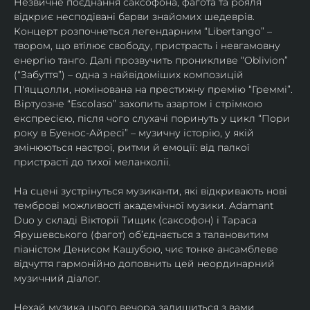
Незвичне поєднання саксофона, фагота та рояля 
відкриє несподівані барви знайомих шедеврів. 
Концерт розпочнеться легендарним “Libertango” – 
твором, що втілює свободу, пристрасть і невгамовну 
енергію танго. Далі прозвучить проникливе “Oblivion” 
(“Забуття”) – одна з найвідоміших композицій 
П'яццолли, номінована на престижну премію “Греммі”. 
Віртуозне “Escolaso” захопить азартом і стрімкою 
експресією, після чого слухачі поринуть у цикл “Пори 
року в Буенос-Айресі” – музичну історію, у якій 
змінюються настрої, ритми й емоції: від палкої 
пристрасті до тихої меланхолії. 
На сцені зустрінуться музиканти, які відкривають нові 
темброві можливості академічної музики. Adamant 
Duo у складі Вікторії Тищик (саксофон) і Тараса 
Ярушевського (фагот) об’єднається з талановитим 
піаністом Денисом Кашубою, чиє тонке ансамблеве 
відчуття гармонійно доповнить цей неординарний 
музичний діалог.
Нехай музика цього вечора залишиться з вами 