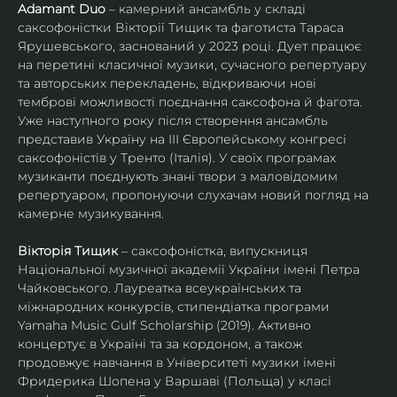
Adamant Duo
 – камерний ансамбль у складі 
саксофоністки Вікторії Тищик та фаготиста Тараса 
Ярушевського, заснований у 2023 році. Дует працює 
на перетині класичної музики, сучасного репертуару 
та авторських перекладень, відкриваючи нові 
темброві можливості поєднання саксофона й фагота. 
Уже наступного року після створення ансамбль 
представив Україну на ІІІ Європейському конгресі 
саксофоністів у Тренто (Італія). У своїх програмах 
музиканти поєднують знані твори з маловідомим 
репертуаром, пропонуючи слухачам новий погляд на 
камерне музикування.
Вікторія Тищик
 – саксофоністка, випускниця 
Національної музичної академії України імені Петра 
Чайковського. Лауреатка всеукраїнських та 
міжнародних конкурсів, стипендіатка програми 
Yamaha Music Gulf Scholarship (2019). Активно 
концертує в Україні та за кордоном, а також 
продовжує навчання в Університеті музики імені 
Фридерика Шопена у Варшаві (Польща) у класі 