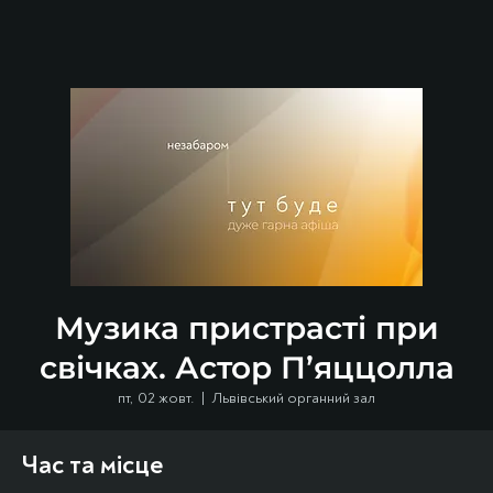
Музика пристрасті при
свічках. Астор П’яццолла
пт, 02 жовт.
  |  
Львівський органний зал
Час та місце