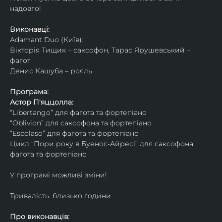
надовго!
Виконавці: 
Adamant Duo (Київ): 
Вікторія Тищик – саксофон, Тарас Ярушевський – 
фагот
Денис Кашуба – рояль
Програма:
Астор П'яццолла:
“Libertango” для фагота та фортепіано
“Oblivion” для саксофона та фортепіано
“Escolaso” для фагота та фортепіано
Цикл “Пори року в Буенос-Айресі” для саксофона, 
фагота та фортепіано
У програмі можливі зміни!
Тривалість: близько години
Про виконавців: