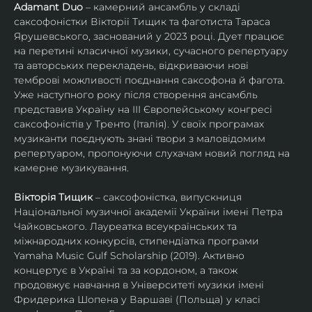
Adamant Duo
 – камерний ансамбль у складі 
саксофоністки Вікторії Тищик та фаготиста Тараса 
Ярушевського, заснований у 2023 році. Дует працює 
на перетині класичної музики, сучасного репертуару 
та авторських перекладень, відкриваючи нові 
темброві можливості поєднання саксофона й фагота. 
Уже наступного року після створення ансамбль 
представив Україну на ІІІ Європейському конгресі 
саксофоністів у Тренто (Італія). У своїх програмах 
музиканти поєднують знані твори з маловідомим 
репертуаром, пропонуючи слухачам новий погляд на 
камерне музикування.
Вікторія Тищик
 – саксофоністка, випускниця 
Національної музичної академії України імені Петра 
Чайковського. Лауреатка всеукраїнських та 
міжнародних конкурсів, стипендіатка програми 
Yamaha Music Gulf Scholarship (2019). Активно 
концертує в Україні та за кордоном, а також 
продовжує навчання в Університеті музики імені 
Фридерика Шопена у Варшаві (Польща) у класі 