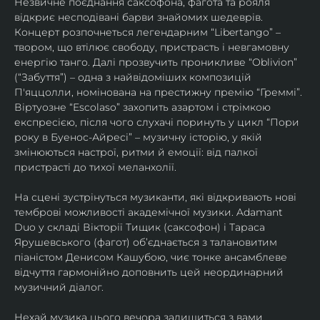
Незвичне поєднання саксофона, фагота та рояля 
відкриє несподівані барви знайомих шедеврів. 
Концерт розпочнеться легендарним “Libertango” – 
твором, що втілює свободу, пристрасть і невгамовну 
енергію танго. Далі прозвучить проникливе “Oblivion” 
(“Забуття”) – одна з найвідоміших композицій 
П'яццолли, номінована на престижну премію “Греммі”. 
Віртуозне “Escolaso” захопить азартом і стрімкою 
експресією, після чого слухачі поринуть у цикл “Пори 
року в Буенос-Айресі” – музичну історію, у якій 
змінюються настрої, ритми й емоції: від палкої 
пристрасті до тихої меланхолії. 
На сцені зустрінуться музиканти, які відкривають нові 
темброві можливості академічної музики. Adamant 
Duo у складі Вікторії Тищик (саксофон) і Тараса 
Ярушевського (фагот) об’єднається з талановитим 
піаністом Денисом Кашубою, чиє тонке ансамблеве 
відчуття гармонійно доповнить цей неординарний 
музичний діалог.
Нехай музика цього вечора залишиться з вами 