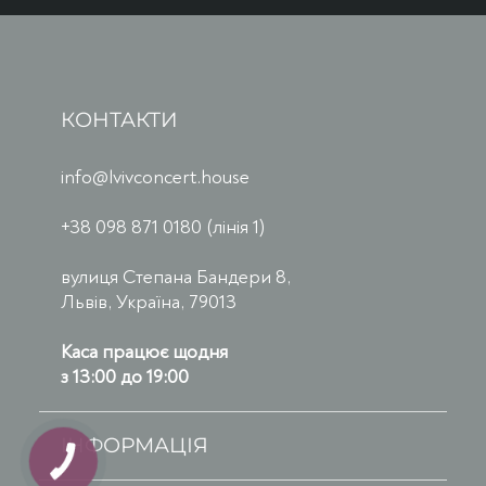
КОНТАКТИ
info@lvivconcert.house
+38 098 871 0180 (лінія 1)
вулиця Степана Бандери 8,
Львів, Україна, 79013
Каса працює щодня
з 13:00 до 19:00
ІНФОРМАЦІЯ