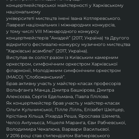
концертмейстерської майстерності у Харківському 
національному
університеті мистецтв імені Івана Котляревського. 
Лавреат національних і міжнародних конкурсів,
у тому числі VIII Міжнародного конкурсу 
концертмейстерів “Амадей” (2017, Україна) та Другого
відкритого фестивалю-конкурсу музичного мистецтва 
“Харківські асамблеї” (2017, Україна).
Виступав як соліст разом із Київським камерним 
оркестром, симфонічним оркестром Харківської
філармонії, Молодіжним симфонічним оркестром 
(МАСО) “Слобожанський”.
Брав активну участь у майстер-класах професорів 
Вольфганга Манца, Дмитра Башкірова, Дмитра
Алексєєва, Сергія Едельмана, Павла Гілілова.
Як концертмейстер брав участь у майстер-класах 
Ольги Кульчинської, Пілле Лілль, Елізабет Шютцер, 
Крістіана Хільца, Ріхарда Реша, Ярослава Шемета, 
Челсо Антуньєса, Мішеля Маранга, Єви Рабчевської, 
Володимира Чекалюка, Варвари Васильєвої.
У 2016 році став стипендіатом Ваґнерівського 