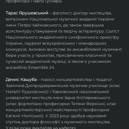
професора Павла Гуснара.
Тарас Ярушевський
 – фаготист, доктор мистецтва, 
випускник Національної музичної академії України 
імені Петра Чайковського, де також завершив 
асистентуру-стажування та творчу аспірантуру. Соліст 
Національного академічного симфонічного оркестру 
України, лауреат всеукраїнських і міжнародних 
конкурсів. Активно виступає як ансамблевий музикант, 
бере участь у проєктах, присвячених класичній та 
сучасній академічній музиці, а також є учасником 
ансамблю Ensemble 24.
Денис Кашуба
 – піаніст, концертмейстер і педагог. 
Закінчив Дніпродзержинське музичне училище (клас 
Наталії Рудковської) і Харківський національний 
університет мистецтв імені Івана Котляревського 
(клас фортепіано професорки Тетяни Веркіної, клас 
концертмейстерської майстерності професорки 
Євгенії Нікітської). У 2023 році здобув науковий 
ступінь доктора філософії з музичного мистецтва.
У різні роки викладав на кафедрі 