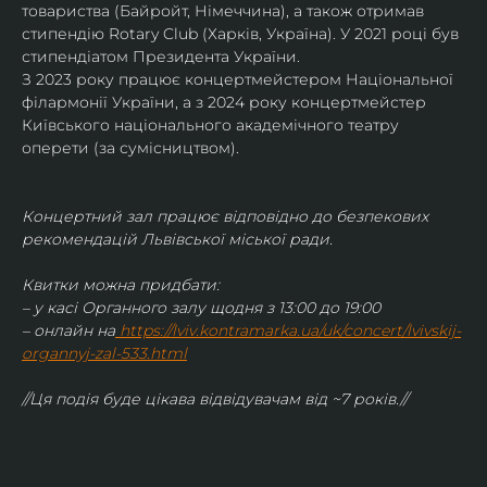
товариства (Байройт, Німеччина), а також отримав
стипендію Rotary Club (Харків, Україна). У 2021 році був 
стипендіатом Президента України. 
З 2023 року працює концертмейстером Національної 
філармонії України, а з 2024 року концертмейстер 
Київського національного академічного театру 
оперети (за сумісництвом).
Концертний зал працює відповідно до безпекових 
рекомендацій Львівської міської ради.
Квитки можна придбати:
– у касі Органного залу щодня з 13:00 до 19:00
– онлайн на
https://lviv.kontramarka.ua/uk/concert/lvivskij-
organnyj-zal-533.html
//Ця подія буде цікава відвідувачам від ~7 років.//