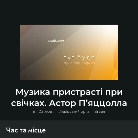
Музика пристрасті при
свічках. Астор П’яццолла
пт, 02 жовт.
  |  
Львівський органний зал
Час та місце