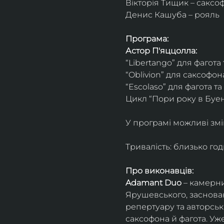
Вікторія Тищик – саксо
Денис Кашуба – рояль
Програма:
Астор П'яццолла:
“Libertango” для фагота
“Oblivion” для саксофон
“Escolaso” для фагота т
Цикл “Пори року в Буен
У програмі можливі змі
Тривалість: близько го
Про виконавців:
Adamant Duo
 – камерни
Ярушевського, заснован
репертуару та авторсь
саксофона й фагота. Уж