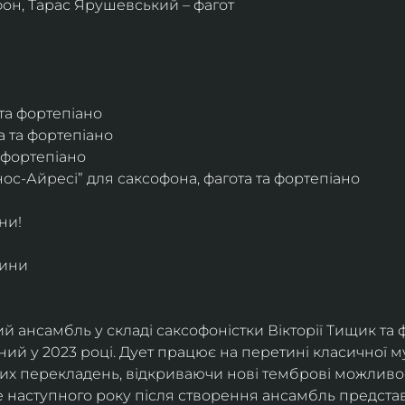
фон, Тарас Ярушевський – фагот
 та фортепіано
а та фортепіано
а фортепіано
ос-Айресі” для саксофона, фагота та фортепіано
ни!
дини
й ансамбль у складі саксофоністки Вікторії Тищик та 
ий у 2023 році. Дует працює на перетині класичної му
ких перекладень, відкриваючи нові темброві можливо
е наступного року після створення ансамбль представи