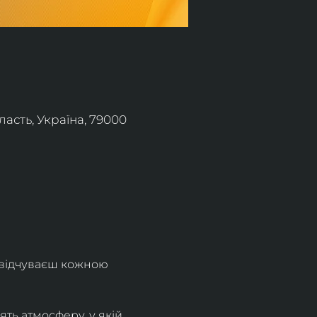
асть, Україна, 79000
 відчуваєш кожною 
ть атмосферу, у якій 