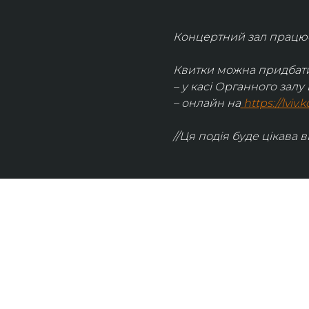
Концертний зал працює 
Квитки можна придбати
– у касі Органного залу 
– онлайн на
https://lviv
//Ця подія буде цікава в
UKRAINIAN LIVE
Наша команда з 2019 року реалізує загальнонаці
стратегію промоції української музики Ukrainian L
це: