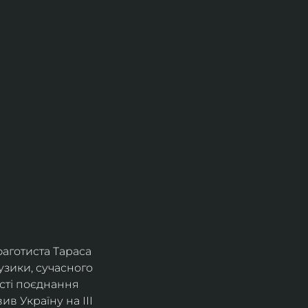
фаготиста Тараса 
зики, сучасного 
сті поєднання 
в Україну на ІІІ 