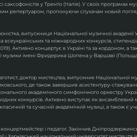
саксофоністів у Тренто (Італія). У своїх програмах м
омим репертуаром, пропонуючи слухачам новий погля
фоністка, випускниця Національної музичної академії У
а всеукраїнських та міжнародних конкурсів, стипенд
(2019). Активно концертує в Україні та за кордоном, а 
і музики імені Фридерика Шопена у Варшаві (Польща)
фаготист, доктор мистецтва, випускник Національної му
йковського, де також завершив асистентуру-стажуванн
ціонального академічного симфонічного оркестру Украї
родних конкурсів. Активно виступає як ансамблевий му
класичній та сучасній академічній музиці, а також є 
ст, концертмейстер і педагог. Закінчив Дніпродзержин
ої) і Харківський національний університет мистецтв ім