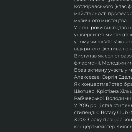
Котляревського (клас ф
майстерності професорки
музичного мистецтва.
У різні роки викладав 
університеті мистецтв 
у тому числі VIII Міжна
відкритого фестивалю-ко
Виступав як соліст раз
філармонії, Молодіжни
Брав активну участь у
Алексєєва, Сергія Едель
Як концертмейстер брав
Шютцер, Крістіана Хіль
Рабчевської, Володими
У 2016 році став стипен
стипендію Rotary Club (
З 2023 року працює кон
концертмейстер Київськ