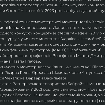
ортепіано професорки Тетяни Веркіної, клас концерт
 Євгенії Нікітської). У 2023 році здобув науковий ступ
на кафедрі концертмейстерської майстерності у Харк
імені Івана Котляревського. Лавреат національних і м
родного конкурсу концертмейстерів “Амадей” (2017, Ук
нкурсу музичного мистецтва “Харківські асамблеї” (20
ом із Київським камерним оркестром, симфонічним ор
м симфонічним оркестром (МАСО) “Слобожанський”.
 майстер-класах професорів Вольфганга Манца, Дмитр
мана, Павла Гілілова.
 участь у майстер-класах Ольги Кульчинської, Пілле Л
ца, Ріхарда Реша, Ярослава Шемета, Челсо Антуньєса,
ра Чекалюка, Варвари Васильєвої.
діатом Ваґнерівського товариства (Байройт, Німеччина
Харків, Україна). У 2021 році був стипендіатом Президе
цертмейстером Національної філармонії України, а з 
ого національного академічного театру оперети (за 