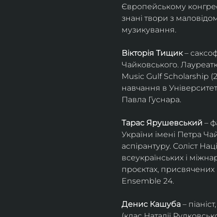
Європейському конгресі 
знані твори з маловід
музикування.
Вікторія Тищик
 – саксо
Чайковського. Лауреатк
Music Gulf Scholarship 
навчання в Університет
Павла Гуснара.
Тарас Ярушевський
 – 
України імені Петра Ча
аспірантуру. Соліст На
всеукраїнських і міжна
проєктах, присвячених 
Ensemble 24.
Денис Кашуба
 – піані
(клас Наталії Рудковськ