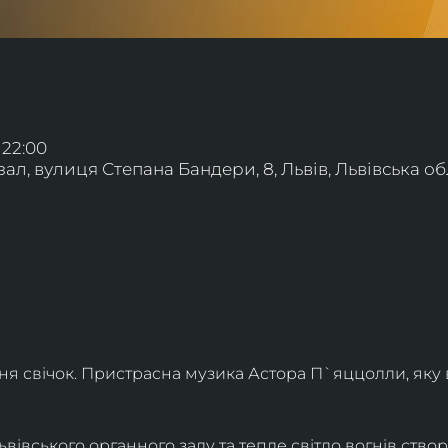
 22:00
л, вулиця Степана Бандери, 8, Львів, Львівська обл
ння свічок. Пристрасна музика Астора П`яццолли, яку
івського органного залу та тепле світло вогнів створя