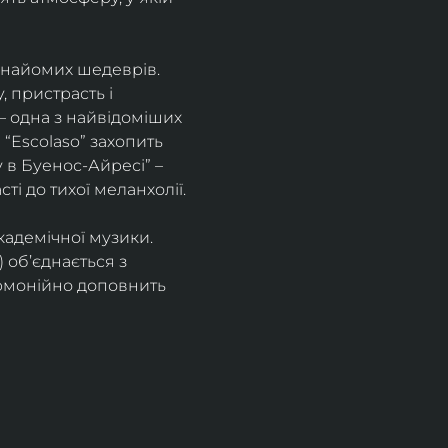
знайомих шедеврів. 
 пристрасть і 
– одна з найвідоміших 
“Escolaso” захопить 
 в Буенос-Айресі” – 
ті до тихої меланхолії. 
кадемічної музики. 
 об’єднається з 
рмонійно доповнить 