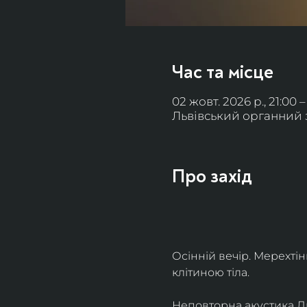
Час та місце
02 жовт. 2026 р., 21:00 –
Львівський органний за
Про захід
Осінній вечір. Мерехті
клітиною тіла. 
Неповторна акустика Льв