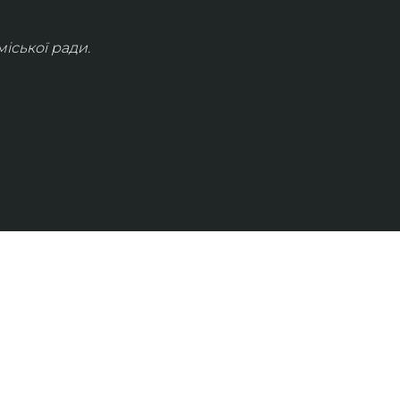
іської ради.
КОНТАКТИ
info@lvivconcert.house
+38 098 871 0180 (лінія 1)