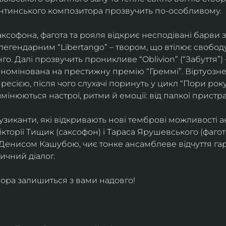
ентинського композитора прозвучить по-особливому. 
софона, фагота та рояля відкриє несподівані барви 
егендарним “Libertango” – твором, що втілює свободу,
о. Далі прозвучить проникливе “Oblivion” (“Забуття”) 
номінована на престижну премію “Греммі”. Віртуозне 
ресією, після чого слухачі поринуть у цикл “Пори року
змінюються настрої, ритми й емоції: від палкої пристрас
узиканти, які відкривають нові темброві можливості а
кторії Тищик (саксофон) і Тараса Ярушевського (фагот)
 Денисом Кашубою, чиє тонке ансамблеве відчуття га
чний діалог.
ора залишиться з вами надовго!