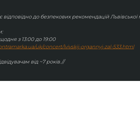
відповідно до безпекових рекомендацій Львівської м
:
щодня з 13:00 до 19:00
.kontramarka.ua/uk/concert/lvivskij-organnyj-zal-533.html
ідвідувачам від ~7 років.//
ІНФОРМАЦІЯ
ональну
команда
ive. Сьогодні
правила відвідування
як влаштовано орган