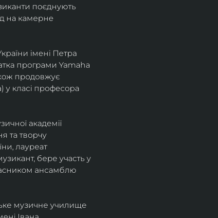
узиканти поєднують 
д на камерне 
країни імені Петра 
іатка програми Yamaha 
також продовжує 
 у класі професора 
зичної академії 
я та творчу 
ни, лауреат 
зикант, бере участь у 
учасником ансамблю 
ське музичне училище 
ені Івана 