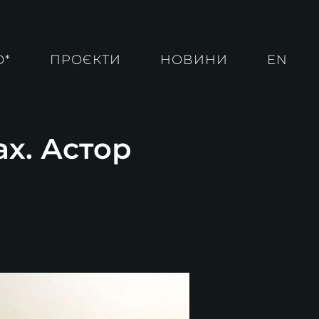
О*
ПРОЄКТИ
НОВИНИ
EN
ах. Астор