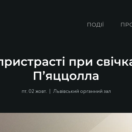
ПОДІЇ
ПР
ристрасті при свічк
П’яццолла
пт, 02 жовт.
  |  
Львівський органний зал