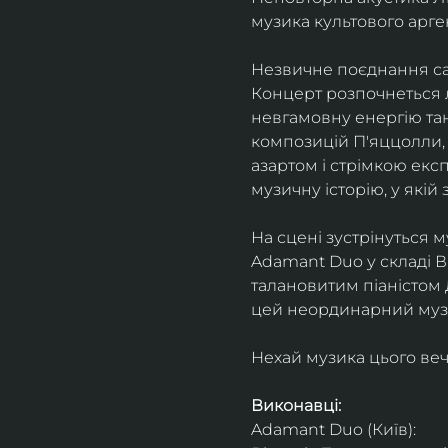
музика культового арг
Незвичне поєднання сак
Концерт розпочнеться л
невгамовну енергію танг
композицій П'яццолли, 
азартом і стрімкою експ
музичну історію, у якій 
На сцені зустрінуться м
Adamant Duo у складі Ві
талановитим піаністом
цей неординарний музи
Нехай музика цього веч
Виконавці: 
Adamant Duo (Київ): 