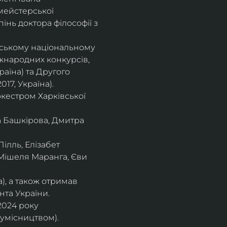
мейстерської 
інь доктора філософії з 
івському національному
іжнародних конкурсів,
раїна) та Другого
17, Україна).
кестром Харківської
а Башкірова, Дмитра
ілль, Елізабет 
 Мішеля Маранга, Єви 
), а також отримав
нта України. 
2024 року 
сумісництвом).