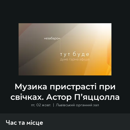
Музика пристрасті при
свічках. Астор П’яццолла
пт, 02 жовт.
  |  
Львівський органний зал
Час та місце