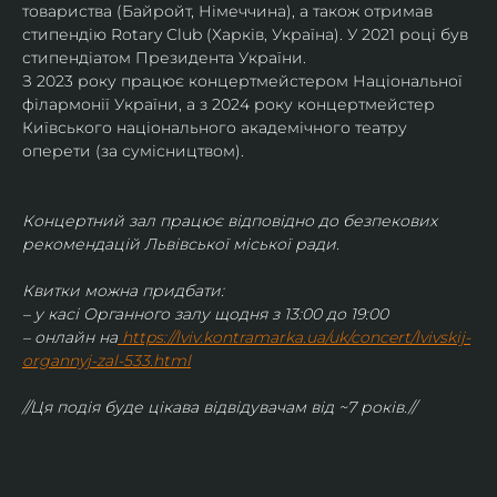
товариства (Байройт, Німеччина), а також отримав
стипендію Rotary Club (Харків, Україна). У 2021 році був 
стипендіатом Президента України. 
З 2023 року працює концертмейстером Національної 
філармонії України, а з 2024 року концертмейстер 
Київського національного академічного театру 
оперети (за сумісництвом).
Концертний зал працює відповідно до безпекових 
рекомендацій Львівської міської ради.
Квитки можна придбати:
– у касі Органного залу щодня з 13:00 до 19:00
– онлайн на
https://lviv.kontramarka.ua/uk/concert/lvivskij-
organnyj-zal-533.html
//Ця подія буде цікава відвідувачам від ~7 років.//