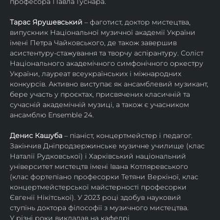
професора Павла Гуснара.
Тарас Ярушевський
 – фаготист, доктор мистецтва, 
випускник Національної музичної академії України 
імені Петра Чайковського, де також завершив 
асистентуру-стажування та творчу аспірантуру. Соліст 
Національного академічного симфонічного оркестру 
України, лауреат всеукраїнських і міжнародних 
конкурсів. Активно виступає як ансамблевий музикант, 
бере участь у проєктах, присвячених класичній та 
сучасній академічній музиці, а також є учасником 
ансамблю Ensemble 24.
Денис Кашуба
 – піаніст, концертмейстер і педагог. 
Закінчив Дніпродзержинське музичне училище (клас 
Наталії Рудковської) і Харківський національний 
університет мистецтв імені Івана Котляревського 
(клас фортепіано професорки Тетяни Веркіної, клас 
концертмейстерської майстерності професорки 
Євгенії Нікітської). У 2023 році здобув науковий 
ступінь доктора філософії з музичного мистецтва.
У різні роки викладав на кафедрі 