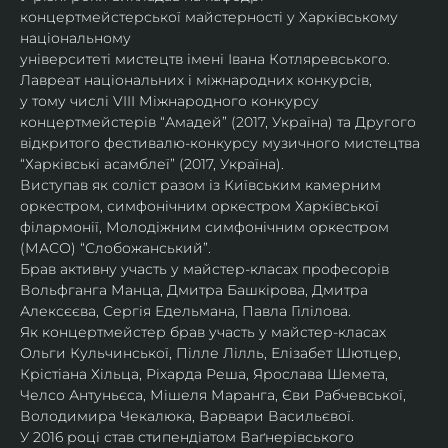
концертмейстерської майстерності у Харківському 
національному
університеті мистецтв імені Івана Котляревського. 
Лавреат національних і міжнародних конкурсів,
у тому числі VIII Міжнародного конкурсу 
концертмейстерів “Амадей” (2017, Україна) та Другого
відкритого фестивалю-конкурсу музичного мистецтва 
“Харківські асамблеї” (2017, Україна).
Виступав як соліст разом із Київським камерним 
оркестром, симфонічним оркестром Харківської
філармонії, Молодіжним симфонічним оркестром 
(МАСО) “Слобожанський”.
Брав активну участь у майстер-класах професорів 
Вольфганга Манца, Дмитра Башкірова, Дмитра
Алексєєва, Сергія Едельмана, Павла Гілілова.
Як концертмейстер брав участь у майстер-класах 
Ольги Кульчинської, Пілле Лілль, Елізабет Шютцер, 
Крістіана Хільца, Ріхарда Реша, Ярослава Шемета, 
Челсо Антуньєса, Мішеля Маранга, Єви Рабчевської, 
Володимира Чекалюка, Варвари Васильєвої.
У 2016 році став стипендіатом Ваґнерівського 