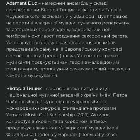
Adamant Duo
 – камерний ансамбль у складі 
саксофоністки Вікторії Тищик та фаготиста Тараса 
Ярушевського, заснований у 2023 році. Дует працює 
на перетині класичної музики, сучасного репертуару 
та авторських перекладень, відкриваючи нові 
темброві можливості поєднання саксофона й фагота. 
Уже наступного року після створення ансамбль 
представив Україну на ІІІ Європейському конгресі 
саксофоністів у Тренто (Італія). У своїх програмах 
музиканти поєднують знані твори з маловідомим 
репертуаром, пропонуючи слухачам новий погляд на 
камерне музикування.
Вікторія Тищик
 – саксофоністка, випускниця 
Національної музичної академії України імені Петра 
Чайковського. Лауреатка всеукраїнських та 
міжнародних конкурсів, стипендіатка програми 
Yamaha Music Gulf Scholarship (2019). Активно 
концертує в Україні та за кордоном, а також 
продовжує навчання в Університеті музики імені 
Фридерика Шопена у Варшаві (Польща) у класі 