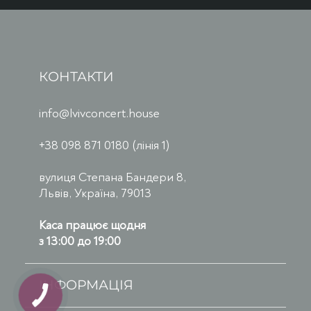
КОНТАКТИ
info@lvivconcert.house
+38 098 871 0180 (лінія 1)
вулиця Степана Бандери 8,
Львів, Україна, 79013
Каса працює щодня
з 13:00 до 19:00
ІНФОРМАЦІЯ