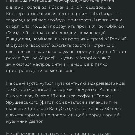
Незвичне поєднання саксофона, фагота та рояля 
відкриє несподівані барви знайомих шедеврів. 
Концерт розпочнеться легендарним “Libertango” – 
твором, що втілює свободу, пристрасть і невгамовну 
енергію танго. Далі прозвучить проникливе “Oblivion” 
(“Забуття”) – одна з найвідоміших композицій 
П'яццолли, номінована на престижну премію “Греммі”. 
Віртуозне “Escolaso” захопить азартом і стрімкою 
експресією, після чого слухачі поринуть у цикл “Пори 
року в Буенос-Айресі” – музичну історію, у якій 
змінюються настрої, ритми й емоції: від палкої 
пристрасті до тихої меланхолії. 
На сцені зустрінуться музиканти, які відкривають нові 
темброві можливості академічної музики. Adamant 
Duo у складі Вікторії Тищик (саксофон) і Тараса 
Ярушевського (фагот) об’єднається з талановитим 
піаністом Денисом Кашубою, чиє тонке ансамблеве 
відчуття гармонійно доповнить цей неординарний 
музичний діалог.
Нехай музика цього вечора залишиться з вами 