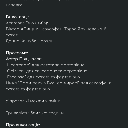
надовго!
Виконавці: 
Adamant Duo (Київ): 
Вікторія Тищик – саксофон, Тарас Ярушевський – 
фагот
Денис Кашуба – рояль
Програма:
Астор П'яццолла:
“Libertango” для фагота та фортепіано
“Oblivion” для саксофона та фортепіано
“Escolaso” для фагота та фортепіано
Цикл “Пори року в Буенос-Айресі” для саксофона, 
фагота та фортепіано
У програмі можливі зміни!
Тривалість: близько години
Про виконавців: