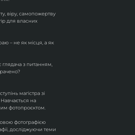
у, віру, самопожертву 
ір для власних 
ю – не як місця, а як 
є глядача з питанням, 
трачено?
тупінь магістра зі 
 Навчається на 
ним фотопроєктом.
ровою фотографією 
афії, досліджуючи теми 