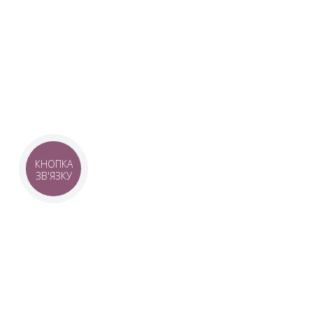
Наша команда з 2019 року реалізує загальнонаці
стратегію промоції української музики Ukrainian L
це:
–
Ukrainian Live Classic
– перший у світі мобільни
українською класикою, медіаплатформа зі стаття
композиторів та твори.
–
YouTube-канал Ukrainian Live Classic
– професій
української музики та українських музикантів.
–
Ukrainian Scores
– онлайн-бібліотека нот украї
композиторів.
КНОПКА
ЗВ'ЯЗКУ