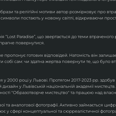
брази та релігійні мотиви автор розмірковує про втрат
 символи постають у новому світлі, відкриваючи прост
 “Lost Paradise”, що звертається до теми втраченого ра
 прагне повернутися.
” не пропонує готових відповідей. Натомість він залиша
и собі сам: чи здатна жертва повернути те, що було в
у 2000 році у Львові. Протягом 2017-2023 рр. здобув с
 дизайн у Львівській національній академії мистецтв.
ьності "Образотворче мистецтво" та працюю над влас
ї та аналогової фотографії. Активно займається циф
цює у сфері концептуальної та сюрреалістичної фотогр