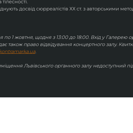
 тілесності.
днують досвід сюрреалістів ХХ ст. з авторськими мето
я по 1 жовтня, щодня з 13:00 до 18:00. Вхід у Галерею о
дає також право відвідування концертного залу. Квит
kontramarka.ua
.
иміщення Львівського органного залу недоступний під 
ІНФОРМАЦІЯ