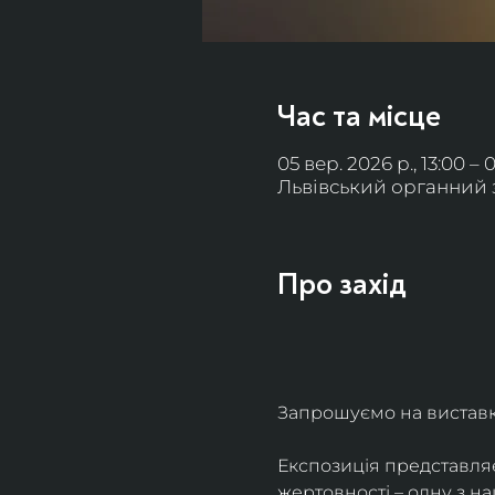
Час та місце
05 вер. 2026 р., 13:00 – 
Львівський органний за
Про захід
Запрошуємо на виставку 
Експозиція представля
жертовності – одну з н