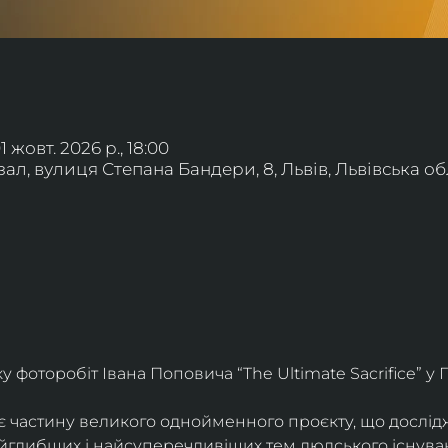
01 жовт. 2026 р., 18:00
л, вулиця Степана Бандери, 8, Львів, Львівська обл
фоторобіт Івана Поповича “The Ultimate Sacrifice” у Г
є частину великого однойменного проєкту, що дослід
айглибших і найсуперечливіших тем людського існува