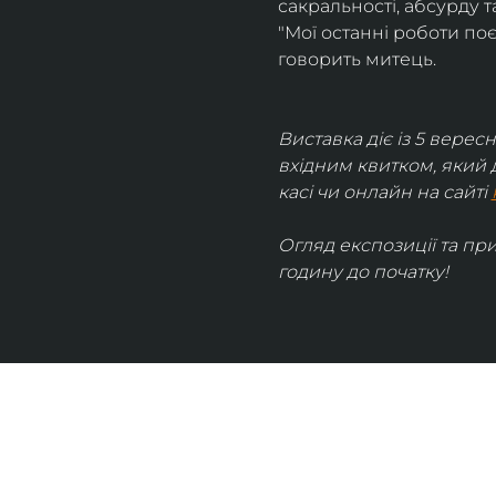
сакральності, абсурду та
"Мої останні роботи поє
говорить митець.
Виставка діє із 5 вересн
вхідним квитком, який 
касі чи онлайн на сайті 
Огляд експозиції та пр
годину до початку!
UKRAINIAN LIVE