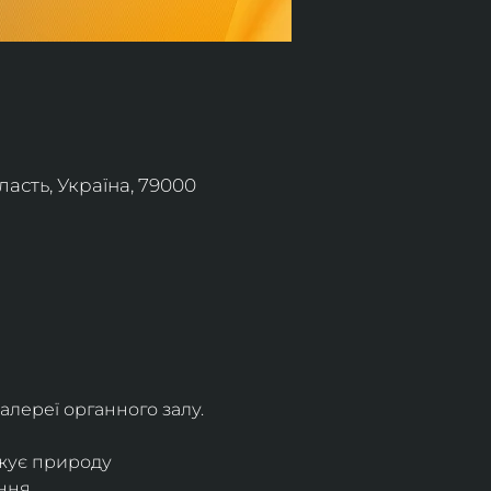
асть, Україна, 79000
алереї органного залу.
жує природу 
ння.