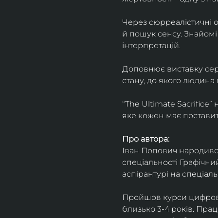
Через сюрреалістичні о
й пошук сенсу. Знайомі
інтерпретацій.
Доповнює виставку серія
стану, до якого людина
“The Ultimate Sacrifice
яке кожен має поставит
Про автора:
Іван Попович народився 
спеціальності Графічний
аспірантурі на спеціал
Пройшов курси цифрово
близько 3-4 років. Пра