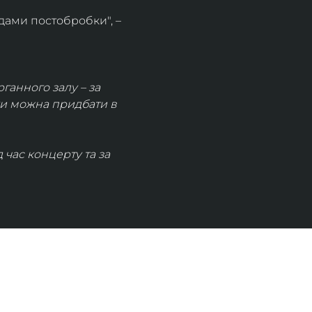
дами постобробки", – 
рганного залу – за 
ки можна придбати в 
час концерту та за 
КОНТАКТИ