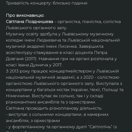
Тривалість концерту: близько години
Про виконавицю:
Світлана Позднишева
 – органістка, піаністка, солістка 
Львівського органного залу.
Музичну освіту здобула у Львівському музичному 
коледжі імені Людкевича та Львівській національній 
музичній академії імені Лисенка. Завершила 
асистентуру-стажування в класі доцента Петра 
Довганя (2017). Навчання гри на органі розпочала у 
класі Івана Духнича у 2017.
З 2013 року працює концертмейстером у Львівській 
національній музичній академії, а з 2020 - солісткою-
органісткою Львівського органного залу. Виступала з 
концертами у багатьох містах України, Чехії, Польщі та 
Німеччини. Виступає як сольно, так і у складі 
різноманітних ансамблів та з оркестрами.​
Світлана проводить різнопланову діяльність:
- виступає з сольними концертами, в камерних 
ансамблях, з оркестрами
- у фортепіанному та органному дуеті “Світлотінь” із 