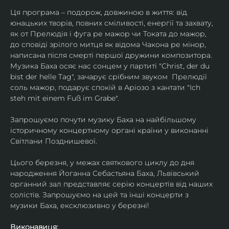
Ця програма – подорож, довжиною в життя: від 
юнацьких творів, повних сміливості, енергії та захвату, 
як от Прелюдія і фуга ре мажор чи Токата до мажор, 
до сповіді зрілого митця як відома Чакона ре мінор, 
написана після смерті першої дружини композитора. 
Музика Баха осяє нас сонцем у партиті "Christ, der du 
bist der helle Tag", зачарує срібним звуком  Прелюдії 
соль мажор, подарує спокій в Аріозо з кантати "Ich 
steh mit einem Fuß im Grabe".
Запрошуємо почути музику Баха на найбільшому 
історичному концертному органі країни у виконанні 
Світлани Позднишевої.
Цього березня, у межах святкового циклу до дня 
народження Йоганна Себастьяна Баха, Львівський 
органний зал представляє серію концертів від наших 
солістів. Запрошуємо на цей та інші концерти з 
музики Баха, ексклюзивно у березні!
Виконавиця: