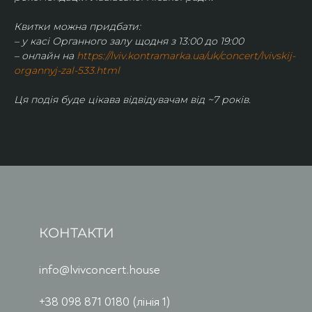
Квитки можна придбати:
– у касі Органного залу щодня з 13:00 до 19:00
– онлайн на 
https://lviv.kontramarka.ua/uk/concert/lvivskij-
organnyj-zal-533.html
Ця подія буде цікава відвідувачам від ~7 років.
КОНТАКТИ
info@lvivconcert.house
+38 098 871 0180 (лінія 1)