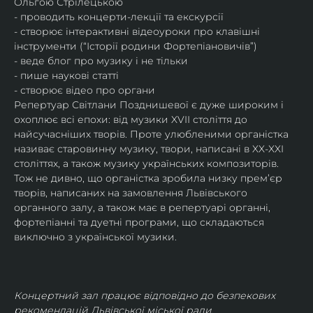
Ольгою Стрілецькою
- проводить концерти-лекції та екскурсії
- створює інтерактивні відеоуроки про клавішні 
інструменти (“Історії родини Фортепіановичів”) 
- веде блог про музику і не тільки
- пише наукові статті
- створює відео про органи
Репертуар Світлани Позднишевої є дуже широким і 
охоплює всі епохи: від музики XVII століття до 
найсучасніших творів. Проте улюбленими органістка 
називає старовинну музику, твори, написані в XX-XXI 
століттях, а також музику українських композиторів. 
Тож не дивно, що органістка зробила низку прем’єр 
творів, написаних на замовлення Львівського 
органного залу, а також має в репертуарі органні, 
фортепіанні та дуетні програми, що складаються 
виключно з української музики. 
Концертний зал працює відповідно до безпекових 
рекомендацій Львівської міської ради.