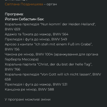
Світлана Позднишева
 – орган
Програма:
Йоганн Себастьян Бах:
Хоральна прелюдія "Nun komm’ der Heiden Heiland", 
BWV 659
Адажіо та Токата до мажор, BWV 564 
Прелюдія і фуга до мінор, BWV 549
Аріозо з кантати “Ich steh mit einem Fuß im Grabe”, 
BWV 156
Чакона ре мінор, BWV 1004 (аранжування для органа 
Герберта Мессера)  
Хоральна партита “Christ, der du bist der helle Tag”, 
BWV 766
Хоральна прелюдія "Von Gott will ich nicht lassen", BWV 
658
Прелюдія і фуга до мажор, BWV 531
Канцона ре мінор, BWV 588
У програмі можливі зміни