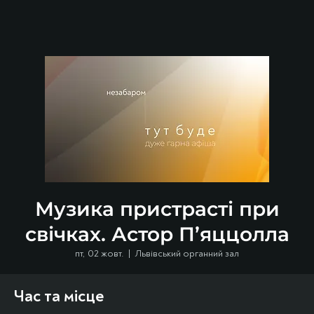
Музика пристрасті при
свічках. Астор П’яццолла
пт, 02 жовт.
  |  
Львівський органний зал
Час та місце