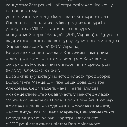
концертмейстерської майстерності у Харківському 
національному
університеті мистецтв імені Івана Котляревського. 
Лавреат національних і міжнародних конкурсів,
у тому числі VIII Міжнародного конкурсу 
концертмейстерів “Амадей” (2017, Україна) та Другого
відкритого фестивалю-конкурсу музичного мистецтва 
“Харківські асамблеї” (2017, Україна).
Виступав як соліст разом із Київським камерним 
оркестром, симфонічним оркестром Харківської
філармонії, Молодіжним симфонічним оркестром 
(МАСО) “Слобожанський”.
Брав активну участь у майстер-класах професорів 
Вольфганга Манца, Дмитра Башкірова, Дмитра
Алексєєва, Сергія Едельмана, Павла Гілілова.
Як концертмейстер брав участь у майстер-класах 
Ольги Кульчинської, Пілле Лілль, Елізабет Шютцер, 
Крістіана Хільца, Ріхарда Реша, Ярослава Шемета, 
Челсо Антуньєса, Мішеля Маранга, Єви Рабчевської, 
Володимира Чекалюка, Варвари Васильєвої.
У 2016 році став стипендіатом Ваґнерівського 