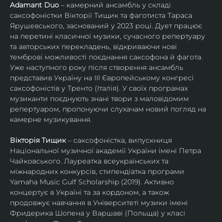
Adamant Duo
 – камерний ансамбль у складі 
саксофоністки Вікторії Тищик та фаготиста Тараса 
Ярушевського, заснований у 2023 році. Дует працює 
на перетині класичної музики, сучасного репертуару 
та авторських перекладень, відкриваючи нові 
темброві можливості поєднання саксофона й фагота. 
Уже наступного року після створення ансамбль 
представив Україну на ІІІ Європейському конгресі 
саксофоністів у Тренто (Італія). У своїх програмах 
музиканти поєднують знані твори з маловідомим 
репертуаром, пропонуючи слухачам новий погляд на 
камерне музикування.
Вікторія Тищик
 – саксофоністка, випускниця 
Національної музичної академії України імені Петра 
Чайковського. Лауреатка всеукраїнських та 
міжнародних конкурсів, стипендіатка програми 
Yamaha Music Gulf Scholarship (2019). Активно 
концертує в Україні та за кордоном, а також 
продовжує навчання в Університеті музики імені 
Фридерика Шопена у Варшаві (Польща) у класі 