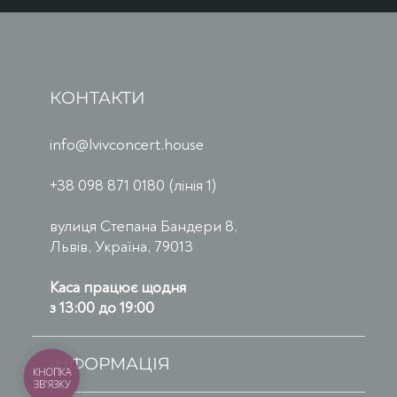
КОНТАКТИ
info@lvivconcert.house
+38 098 871 0180 (лінія 1)
вулиця Степана Бандери 8,
Львів, Україна, 79013
Каса працює щодня
з 13:00 до 19:00
ІНФОРМАЦІЯ
КНОПКА
ЗВ'ЯЗКУ