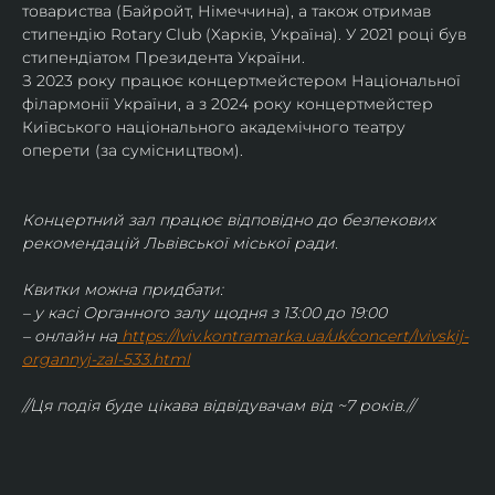
товариства (Байройт, Німеччина), а також отримав
стипендію Rotary Club (Харків, Україна). У 2021 році був 
стипендіатом Президента України. 
З 2023 року працює концертмейстером Національної 
філармонії України, а з 2024 року концертмейстер 
Київського національного академічного театру 
оперети (за сумісництвом).
Концертний зал працює відповідно до безпекових 
рекомендацій Львівської міської ради.
Квитки можна придбати:
– у касі Органного залу щодня з 13:00 до 19:00
– онлайн на
https://lviv.kontramarka.ua/uk/concert/lvivskij-
organnyj-zal-533.html
//Ця подія буде цікава відвідувачам від ~7 років.//