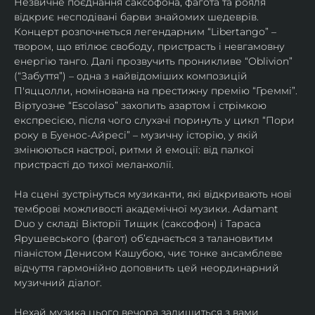
Незвичне поєднання саксофона, фагота та рояля 
відкриє несподівані барви знайомих шедеврів. 
Концерт розпочнеться легендарним “Libertango” – 
твором, що втілює свободу, пристрасть і невгамовну 
енергію танго. Далі прозвучить проникливе “Oblivion” 
(“Забуття”) – одна з найвідоміших композицій 
П'яццолли, номінована на престижну премію “Греммі”. 
Віртуозне “Escolaso” захопить азартом і стрімкою 
експресією, після чого слухачі поринуть у цикл “Пори 
року в Буенос-Айресі” – музичну історію, у якій 
змінюються настрої, ритми й емоції: від палкої 
пристрасті до тихої меланхолії. 
На сцені зустрінуться музиканти, які відкривають нові 
темброві можливості академічної музики. Adamant 
Duo у складі Вікторії Тищик (саксофон) і Тараса 
Ярушевського (фагот) об’єднається з талановитим 
піаністом Денисом Кашубою, чиє тонке ансамблеве 
відчуття гармонійно доповнить цей неординарний 
музичний діалог.
Нехай музика цього вечора залишиться з вами 