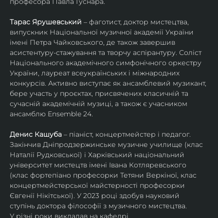
професора Павла Гуснара.
Тарас Ярушевський
 – фаготист, доктор мистецтва, 
випускник Національної музичної академії України 
імені Петра Чайковського, де також завершив 
асистентуру-стажування та творчу аспірантуру. Соліст 
Національного академічного симфонічного оркестру 
України, лауреат всеукраїнських і міжнародних 
конкурсів. Активно виступає як ансамблевий музикант, 
бере участь у проєктах, присвячених класичній та 
сучасній академічній музиці, а також є учасником 
ансамблю Ensemble 24.
Денис Кашуба
 – піаніст, концертмейстер і педагог. 
Закінчив Дніпродзержинське музичне училище (клас 
Наталії Рудковської) і Харківський національний 
університет мистецтв імені Івана Котляревського 
(клас фортепіано професорки Тетяни Веркіної, клас 
концертмейстерської майстерності професорки 
Євгенії Нікітської). У 2023 році здобув науковий 
ступінь доктора філософії з музичного мистецтва.
У різні роки викладав на кафедрі 