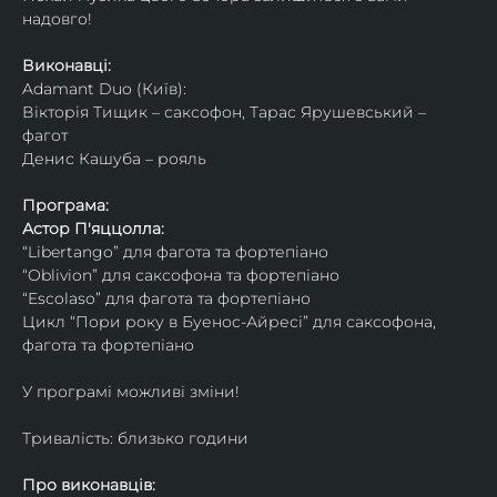
надовго!
Виконавці: 
Adamant Duo (Київ): 
Вікторія Тищик – саксофон, Тарас Ярушевський – 
фагот
Денис Кашуба – рояль
Програма:
Астор П'яццолла:
“Libertango” для фагота та фортепіано
“Oblivion” для саксофона та фортепіано
“Escolaso” для фагота та фортепіано
Цикл “Пори року в Буенос-Айресі” для саксофона, 
фагота та фортепіано
У програмі можливі зміни!
Тривалість: близько години
Про виконавців: