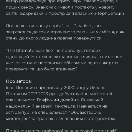
автор розмірковує про втрату, віру, самопожертву й 
пошук сенсу. Знайомі символи постають у новому 
світлі, відкриваючи простір для власних інтерпретацій.
Доповнює виставку серія “Lost Paradise”, що 
звертається до теми втраченого раю – не як місця, а як 
стану, до якого людина прагне повернутися.
“The Ultimate Sacrifice” не пропонує готових 
відповідей. Натомість він залишає глядача з питанням, 
яке кожен має поставити собі сам: чи здатна жертва 
повернути те, що було втрачено?
Про автора:
Іван Попович народився у 2000 році у Львові. 
Протягом 2017-2023 рр. здобув ступінь магістра зі 
спеціальності Графічний дизайн у Львівській 
національній академії мистецтв. Навчається на 
аспірантурі на спеціальності "Образотворче 
мистецтво" та працюю над власним фотопроєктом.
Пройшов курси цифрової та аналогової фотографії. 