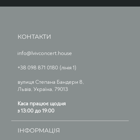
КОНТАКТИ
info@lvivconcert.house
+38 098 871 0180 (лінія 1)
вулиця Степана Бандери 8,
Львів, Україна, 79013
Каса працює щодня
з 13:00 до 19:00
ІНФОРМАЦІЯ