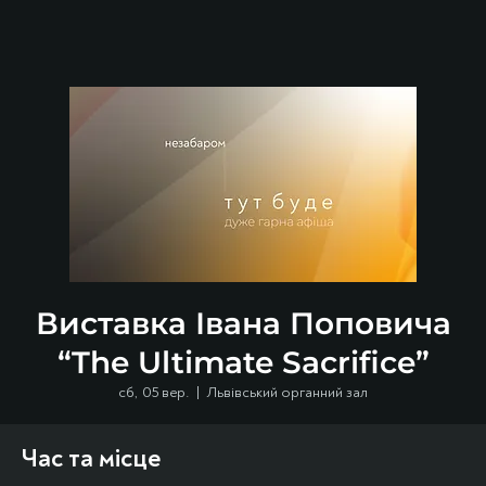
Виставка Івана Поповича
“The Ultimate Sacrifice”
сб, 05 вер.
  |  
Львівський органний зал
Час та місце