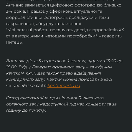
Активно займається цифровою фотографією близько 
3-4 років. Працює у сфері концептуальної та 
сюрреалістичної фотографії, досліджуючи теми 
сакральності, абсурду та тілесності.
"Мої останні роботи поєднують досвід сюрреалістів ХХ 
ст. з авторськими методами постобробки", – говорить 
митець.
Виставка діє із 5 вересня по 1 жовтня, щодня з 13:00 до 
18:00. Вхід у Галерею органного залу – за вхідним 
квитком, який дає також право відвідування 
концертного залу. Квитки можна придбати в касі 
чи онлайн на сайті 
kontramarka.ua
.
Огляд експозиції та приміщення Львівського 
органного залу недоступний під час концерту та за 
годину до початку!