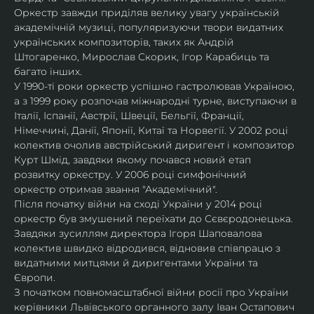
Оркестр завжди приділяв велику увагу українській 
академічній музиці, популяризуючи твори видатних 
українських композиторів, таких як Андрій 
Штогаренко, Мирослав Скорик, Ігор Карабиць та 
багато інших.
У 1990-ті роки оркестр успішно гастролював Україною, 
а з 1999 року розпочав міжнародні турне, виступаючи в 
Італії, Іспанії, Австрії, Швеції, Бельгії, Франції, 
Німеччині, Данії, Японії, Китаї та Норвегії. У 2002 році 
колектив очолив австрійський диригент і композитор 
Курт Шмід, завдяки якому почався новий етап 
розвитку оркестру. У 2006 році симфонічний 
оркестр отримав звання "Академічний".
Після початку війни на сході України у 2014 році 
оркестр був змушений переїхати до Сєвєродонецька. 
Завдяки зусиллям директора Ігоря Шаповалова 
колектив швидко відродився, відновив співпрацю з 
видатними митцями й диригентами України та 
Європи.
З початком повномасштабної війни росії про України 
керівники Львівського органного залу Іван Остапович 