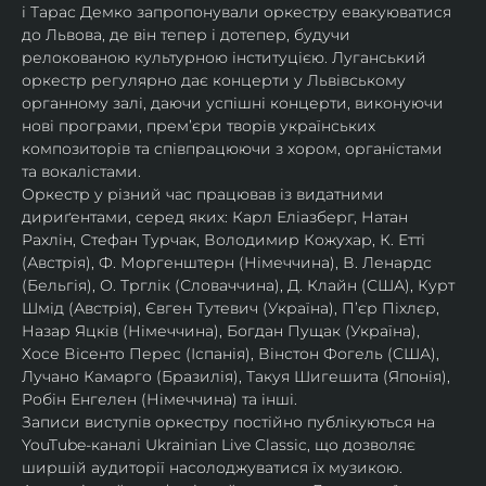
і Тарас Демко запропонували оркестру евакуюватися 
до Львова, де він тепер і дотепер, будучи 
релокованою культурною інституцією. Луганський 
оркестр регулярно дає концерти у Львівському 
органному залі, даючи успішні концерти, виконуючи 
нові програми, прем’єри творів українських 
композиторів та співпрацюючи з хором, органістами 
та вокалістами.
Оркестр у різний час працював із видатними 
дириґентами, серед яких: Карл Еліазберг, Натан 
Рахлін, Стефан Турчак, Володимир Кожухар, К. Етті 
(Австрія), Ф. Моргенштерн (Німеччина), В. Ленардс 
(Бельгія), О. Трглік (Словаччина), Д. Клайн (США), Курт 
Шмід (Австрія), Євген Тутевич (Україна), П’єр Піхлєр, 
Назар Яцків (Німеччина), Богдан Пущак (Україна), 
Хосе Вісенто Перес (Іспанія), Вінстон Фогель (США), 
Лучано Камарго (Бразилія), Такуя Шигешита (Японія), 
Робін Енгелен (Німеччина) та інші.
Записи виступів оркестру постійно публікуються на 
YouTube-каналі Ukrainian Live Classic, що дозволяє 
ширшій аудиторії насолоджуватися їх музикою​.