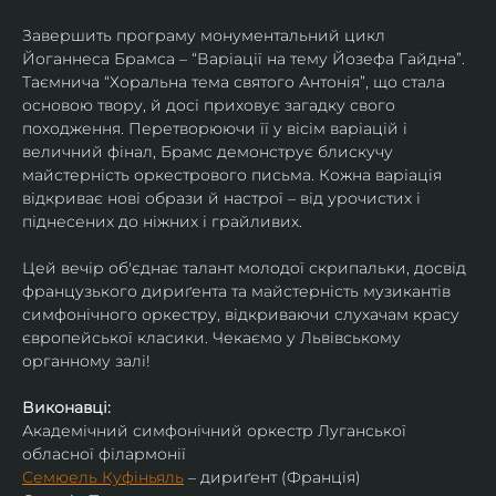
Завершить програму монументальний цикл 
Йоганнеса Брамса – “Варіації на тему Йозефа Гайдна”. 
Таємнича “Хоральна тема святого Антонія”, що стала 
основою твору, й досі приховує загадку свого 
походження. Перетворюючи її у вісім варіацій і 
величний фінал, Брамс демонструє блискучу 
майстерність оркестрового письма. Кожна варіація 
відкриває нові образи й настрої – від урочистих і 
піднесених до ніжних і грайливих. 
Цей вечір об'єднає талант молодої скрипальки, досвід 
французького дириґента та майстерність музикантів 
симфонічного оркестру, відкриваючи слухачам красу 
європейської класики. Чекаємо у Львівському 
органному залі!
Виконавці:
Академічний симфонічний оркестр Луганської 
обласної філармонії
Семюель Куфіньяль
 – дириґент (Франція)