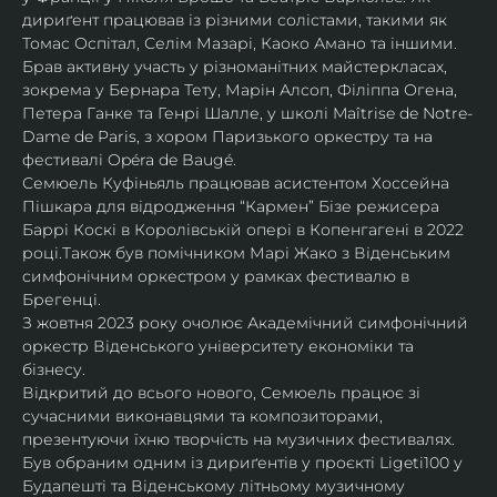
дириґент працював із різними солістами, такими як 
Томас Оспітал, Селім Мазарі, Каоко Амано та іншими. 
Брав активну участь у різноманітних майстеркласах, 
зокрема у Бернара Тету, Марін Алсоп, Філіппа Огена, 
Петера Ганке та Генрі Шалле, у школі Maîtrise de Notre-
Dame de Paris, з хором Паризького оркестру та на 
фестивалі Opéra de Baugé.
Семюель Куфіньяль працював асистентом Хоссейна 
Пішкара для відродження “Кармен” Бізе режисера 
Баррі Коскі в Королівській опері в Копенгагені в 2022 
році.Також був помічником Марі Жако з Віденським 
симфонічним оркестром у рамках фестивалю в 
Брегенці. 
З жовтня 2023 року очолює Академічний симфонічний 
оркестр Віденського університету економіки та 
бізнесу.
Відкритий до всього нового, Семюель працює зі 
сучасними виконавцями та композиторами, 
презентуючи їхню творчість на музичних фестивалях. 
Був обраним одним із дириґентів у проєкті Ligeti100 у 
Будапешті та Віденському літньому музичному 