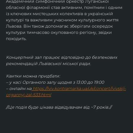
Академічний симфонічний оркестр Луганської 
обласної філармонії став активним, помітним і одним 
із ключових мистецьких колективів в українській 
культурі та важливим учасником культурного життя 
Львова. Він також допомагає зберігати осередок 
культури тимчасово окупованого регіону, звідки 
походить.
Концертний зал працює відповідно до безпекових 
рекомендацій Львівської міської ради.
Квитки можна придбати:
– у касі Органного залу щодня з 13:00 до 19:00
– онлайн на
https://lviv.kontramarka.ua/uk/concert/lvivskij-
organnyj-zal-533.html
//Ця подія буде цікава відвідувачам від ~7 років.//