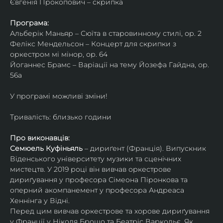
Євгенія Прокопович – скрипка
Програма:
Альберік Маньяр – Сюїта в старовинному стилі, ор. 2
Фелікс Мендельсон – Концерт для скрипки з 
оркестром мі мінор, ор. 64
Йоганнес Брамс – Варіації на тему Йозефа Гайдна, ор. 
56a
У програмі можливі зміни!
Тривалість: близько години
Про виконавців:
Семюель Куфіньяль
 – дириґент (Франція). Випускник 
Віденського університету музики та сценічних 
мистецтв. У 2019 році він вивчав оркестрове 
дириґування у професора Сімеона Піронкова та 
оперний акомпанемент у професора Андреаса 
Хеннінга у Відні.
Перед цим вивчав оркестрове та хорове дириґування 
у Франції у Ніколя Брошо та Беатріс Варкольє. Як 