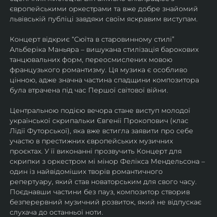
європейськими оркестрами та вже добре знайомий 
львівській публіці завдяки своїм яскравим виступам. 
Концерт відкриє “Сюїта в старовинному стилі” 
Альберіка Маньяра – вишукана стилізація барокових 
танцювальних форм, переосмислених мовою 
французького романтизму. Ця музика є особливо 
цінною, адже значна частина спадщини композитора 
була втрачена під час Першої світової війни. 
Центральною подією вечора стане виступ молодої 
української скрипальки Євгенії Прокопович (клас 
Лідії Футорської), яка вже встигла заявити про себе 
участю в престижних європейських музичних 
проєктах. У її виконанні прозвучить Концерт для 
скрипки з оркестром мі мінор Фелікса Мендельсона – 
один із найвідоміших творів романтичного 
репертуару, який став новаторським для свого часу. 
Поєднавши частини без пауз, композитор створив 
безперервний музичний розвиток, який не відпускає 
слухача до останньої ноти. 