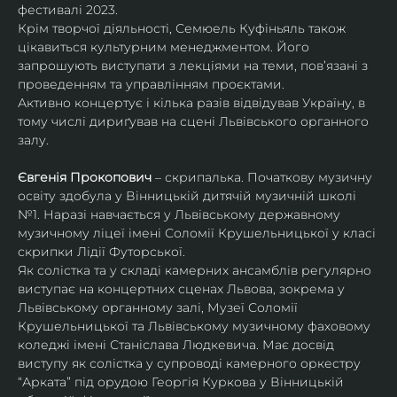
фестивалі 2023.
Крім творчої діяльності, Семюель Куфіньяль також 
цікавиться культурним менеджментом. Його 
запрошують виступати з лекціями на теми, пов’язані з 
проведенням та управлінням проєктами.
Активно концертує і кілька разів відвідував Україну, в 
тому числі дириґував на сцені Львівського органного 
залу. 
Євгенія Прокопович
 – скрипалька. Початкову музичну 
освіту здобула у Вінницькій дитячій музичній школі 
№1. Наразі навчається у Львівському державному 
музичному ліцеї імені Соломії Крушельницької у класі 
скрипки Лідії Футорської.
Як солістка та у складі камерних ансамблів регулярно 
виступає на концертних сценах Львова, зокрема у 
Львівському органному залі, Музеї Соломії 
Крушельницької та Львівському музичному фаховому 
коледжі імені Станіслава Людкевича. Має досвід 
виступу як солістка у супроводі камерного оркестру 
“Арката” під орудою Георгія Куркова у Вінницькій 