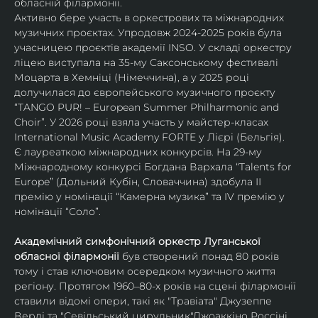
обласній філармонії.
Активно бере участь в оркестрових та міжнародних 
музичних проєктах. Упродовж 2024-2025 років була 
учасницею проєктів академії INSO. У складі оркестру 
ліцею виступала на 35-му Саксонському фестивалі 
Моцарта в Хемніці (Німеччина), а у 2025 році 
долучилася до європейського музичного проєкту 
“TANGO PUR! – European Summer Philharmonic and 
Choir”. У 2026 році взяла участь у майстер-класах 
International Music Academy FORTE у Лієрі (Бельгія).
Є лауреаткою міжнародних конкурсів. На 29-му 
Міжнародному конкурсі Богдана Вархала “Talents for 
Europe” (Дольний Кубін, Словаччина) здобула ІІ 
премію у номінації “Камерна музика” та IV премію у 
номінації “Соло”.
Академічний симфонічний оркестр Луганської 
обласної філармонії
 був створений понад 80 років 
тому і став ключовим осередком музичного життя 
регіону. Протягом 1960–80-х років на сцені філармонії 
ставили відомі опери, такі як "Травіата" Джузеппе 
Верді та "Севільський цирульник"Джоаккіно Россіні. 