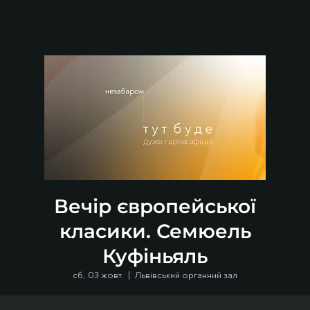
Вечір європейської
класики. Семюель
Куфіньяль
сб, 03 жовт.
  |  
Львівський органний зал