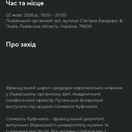
Час та місце
03 жовт. 2026 р., 19:00 – 20:00
Львівський органний зал, вулиця Степана Бандери, 8,
Львів, Львівська область, Україна, 79000
Про захід
Французький шарм і шедеври європейської класики 
у Львівському органному залі: Академічний 
симфонічний оркестр Луганської філармонії 
виступить під орудою Семюеля Куфіньяля.
Семюель Куфіньяль – французький дириґент, 
випускник Віденського університету музики та 
сценічних мистецтв. Він активно співпрацює з 