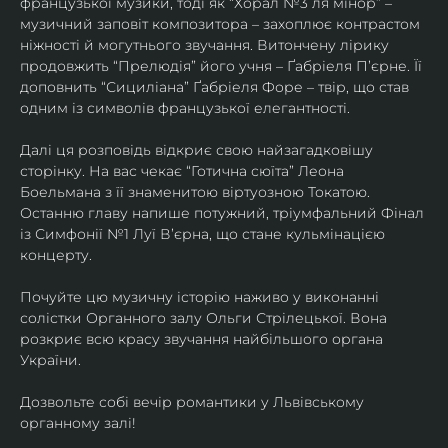
французької музики, тоді як “Хорал №3 ля мінор” – 
музичний заповіт композитора – захоплює контрастом 
ніжності й могутнього звучання. Витончену лірику 
продовжить “Прелюдія” його учня – Ґабріеля Пʼєрне. Її 
доповнить “Сициліана” Ґабріеля Форе – твір, що став 
одним із символів французької елегантності.
Далі ця розповідь відкриє свою найзагадковішу 
сторінку. На вас чекає “Готична сюїта” Леона 
Боельмана з її знаменитою віртуозною Токатою. 
Останню главу напише потужний, тріумфальний Фінал 
із Симфонії №1 Луї Вʼєрна, що стане кульмінацією 
концерту.
Почуйте цю музичну історію наживо у виконанні 
солістки Органного залу Ольги Стрілецької. Вона 
розкриє всю красу звучання найбільшого органа 
України. 
Дозвольте собі вечір романтики у Львівському 
органному залі!