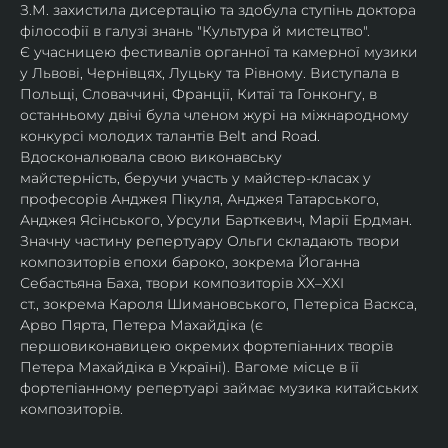
З.М. захистила дисертацію та здобула ступінь доктора 
філософії в галузі знань "Культура й мистецтво".
Є учасницею фестивалів органної та камерної музики 
у Львові, Чернівцях, Луцьку та Рівному. Виступала в 
Польщі, Словаччині, Франції, Китаї та Гонконгу, в 
останньому двічі була членом журі на міжнародному 
конкурсі молодих талантів Belt and Road.
Вдосконалювала свою виконавську 
майстерність, беручи участь у майстер-класах у 
професорів Анджея Пікуля, Анджея Татарського, 
Анджея Ясінського, Урсули Барткевич, Марії Ердман.
Значну частину репертуару Ольги складають твори 
композиторів епохи бароко, зокрема Йоганна 
Себастьяна Баха, твори композиторів XX–XXI 
ст., зокрема Кароля Шимановського, Петеріса Васкса, 
Арво Пярта, Петера Махайдіка (є 
першовиконавицею окремих фортепіанних творів 
Петера Махайдіка в Україні). Вагоме місце в її 
фортепіанному репертуарі займає музика китайських 
композиторів.