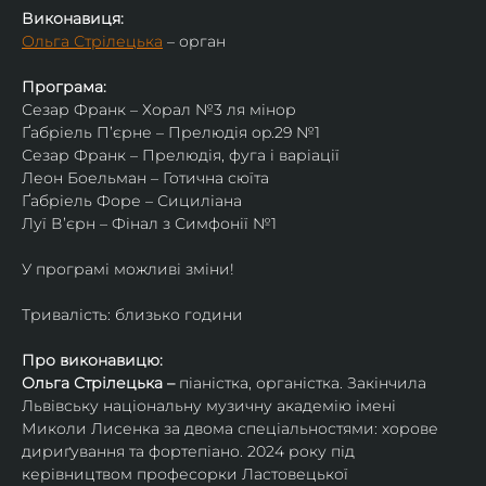
Виконавиця:
Ольга Стрілецька
 – орган
Програма:
Сезар Франк – Хорал №3 ля мінор
Ґабріель Пʼєрне – Прелюдія op.29 №1
Сезар Франк – Прелюдія, фуга і варіації
Леон Боельман – Готична сюїта
Ґабріель Форе – Сициліана
Луї Вʼєрн – Фінал з Симфонії №1
У програмі можливі зміни!
Тривалість: близько години
Про виконавицю:
Ольга Стрілецька – 
піаністка, органістка. Закінчила 
Львівську національну музичну академію імені 
Миколи Лисенка за двома спеціальностями: хорове 
дириґування та фортепіано. 2024 року під 
керівництвом професорки Ластовецької 