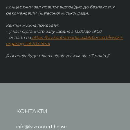
Концертний зал працює відповідно до безпекових 
рекомендацій Львівської міської ради.
Квитки можна придбати:
– у касі Органного залу щодня з 13:00 до 19:00
– онлайн на
https://lviv.kontramarka.ua/uk/concert/lvivskij-
organnyj-zal-533.html
//Ця подія буде цікава відвідувачам від ~7 років.//
КОНТАКТИ
info@lvivconcert.house