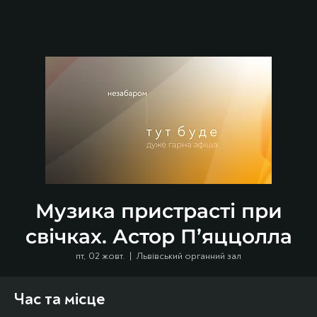
Музика пристрасті при
свічках. Астор П’яццолла
пт, 02 жовт.
  |  
Львівський органний зал
Час та місце