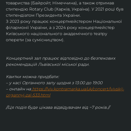
товариства (Байройт, Німеччина), а також отримав
стипендію Rotary Club (Харків, Україна). У 2021 році був 
стипендіатом Президента України. 
З 2023 року працює концертмейстером Національної 
філармонії України, а з 2024 року концертмейстер 
Київського національного академічного театру 
оперети (за сумісництвом).
Концертний зал працює відповідно до безпекових 
рекомендацій Львівської міської ради.
Квитки можна придбати:
– у касі Органного залу щодня з 13:00 до 19:00
– онлайн на
https://lviv.kontramarka.ua/uk/concert/lvivskij-
organnyj-zal-533.html
//Ця подія буде цікава відвідувачам від ~7 років.//