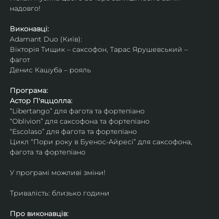
надовго!
Виконавці: 
Adamant Duo (Київ): 
Вікторія Тищик – саксофон, Тарас Ярушевський – 
фагот
Денис Кашуба – рояль
Програма:
Астор П'яццолла:
“Libertango” для фагота та фортепіано
“Oblivion” для саксофона та фортепіано
“Escolaso” для фагота та фортепіано
Цикл “Пори року в Буенос-Айресі” для саксофона, 
фагота та фортепіано
У програмі можливі зміни!
Тривалість: близько години
Про виконавців: