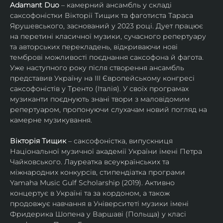
Adamant Duo
 – камерний ансамбль у складі 
саксофоністки Вікторії Тищик та фаготиста Тараса 
Ярушевського, заснований у 2023 році. Дует працює 
на перетині класичної музики, сучасного репертуару 
та авторських перекладень, відкриваючи нові 
темброві можливості поєднання саксофона й фагота. 
Уже наступного року після створення ансамбль 
представив Україну на ІІІ Європейському конгресі 
саксофоністів у Тренто (Італія). У своїх програмах 
музиканти поєднують знані твори з маловідомим 
репертуаром, пропонуючи слухачам новий погляд на 
камерне музикування.
Вікторія Тищик
 – саксофоністка, випускниця 
Національної музичної академії України імені Петра 
Чайковського. Лауреатка всеукраїнських та 
міжнародних конкурсів, стипендіатка програми 
Yamaha Music Gulf Scholarship (2019). Активно 
концертує в Україні та за кордоном, а також 
продовжує навчання в Університеті музики імені 
Фридерика Шопена у Варшаві (Польща) у класі 