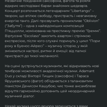
Незвичне поєднання саксофона, фагота та рояля 
відкриє несподівані барви знайомих шедеврів. 
Концерт розпочнеться легендарним “Libertango” – 
твором, що втілює свободу, пристрасть і невгамовну 
енергію танго. Далі прозвучить проникливе “Oblivion” 
(“Забуття”) – одна з найвідоміших композицій 
П'яццолли, номінована на престижну премію “Греммі”. 
Віртуозне “Escolaso” захопить азартом і стрімкою 
експресією, після чого слухачі поринуть у цикл “Пори 
року в Буенос-Айресі” – музичну історію, у якій 
змінюються настрої, ритми й емоції: від палкої 
пристрасті до тихої меланхолії. 
На сцені зустрінуться музиканти, які відкривають нові 
темброві можливості академічної музики. Adamant 
Duo у складі Вікторії Тищик (саксофон) і Тараса 
Ярушевського (фагот) об’єднається з талановитим 
піаністом Денисом Кашубою, чиє тонке ансамблеве 
відчуття гармонійно доповнить цей неординарний 
музичний діалог.
Нехай музика цього вечора залишиться з вами 