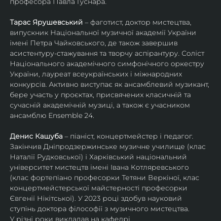
професора Павла Гуснара.
Тарас Ярушевський
 – фаготист, доктор мистецтва, 
випускник Національної музичної академії України 
імені Петра Чайковського, де також завершив 
асистентуру-стажування та творчу аспірантуру. Соліст 
Національного академічного симфонічного оркестру 
України, лауреат всеукраїнських і міжнародних 
конкурсів. Активно виступає як ансамблевий музикант, 
бере участь у проєктах, присвячених класичній та 
сучасній академічній музиці, а також є учасником 
ансамблю Ensemble 24.
Денис Кашуба
 – піаніст, концертмейстер і педагог. 
Закінчив Дніпродзержинське музичне училище (клас 
Наталії Рудковської) і Харківський національний 
університет мистецтв імені Івана Котляревського 
(клас фортепіано професорки Тетяни Веркіної, клас 
концертмейстерської майстерності професорки 
Євгенії Нікітської). У 2023 році здобув науковий 
ступінь доктора філософії з музичного мистецтва.
У різні роки викладав на кафедрі 