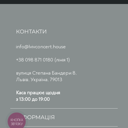
КОНТАКТИ
info@lvivconcert.house
+38 098 871 0180 (лінія 1)
вулиця Степана Бандери 8,
Львів, Україна, 79013
Каса працює щодня
з 13:00 до 19:00
ІНФОРМАЦІЯ
КНОПКА
ЗВ'ЯЗКУ