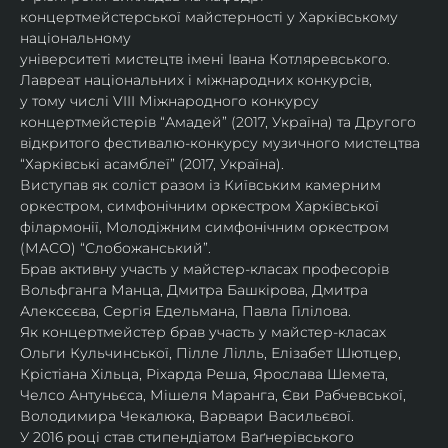
концертмейстерської майстерності у Харківському 
національному
університеті мистецтв імені Івана Котляревського. 
Лавреат національних і міжнародних конкурсів,
у тому числі VIII Міжнародного конкурсу 
концертмейстерів “Амадей” (2017, Україна) та Другого
відкритого фестивалю-конкурсу музичного мистецтва 
“Харківські асамблеї” (2017, Україна).
Виступав як соліст разом із Київським камерним 
оркестром, симфонічним оркестром Харківської
філармонії, Молодіжним симфонічним оркестром 
(МАСО) “Слобожанський”.
Брав активну участь у майстер-класах професорів 
Вольфганга Манца, Дмитра Башкірова, Дмитра
Алексєєва, Сергія Едельмана, Павла Гілілова.
Як концертмейстер брав участь у майстер-класах 
Ольги Кульчинської, Пілле Лілль, Елізабет Шютцер, 
Крістіана Хільца, Ріхарда Реша, Ярослава Шемета, 
Челсо Антуньєса, Мішеля Маранга, Єви Рабчевської, 
Володимира Чекалюка, Варвари Васильєвої.
У 2016 році став стипендіатом Ваґнерівського 