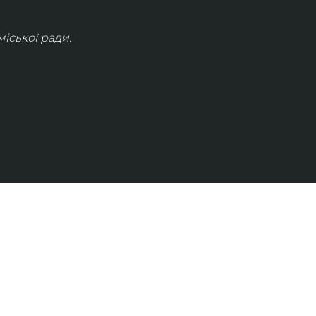
іської ради.
КОНТАКТИ
info@lvivconcert.house
+38 098 871 0180 (лінія 1)