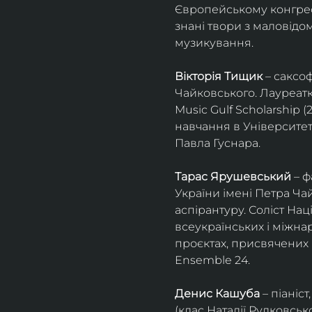
Європейському конгресі 
знані твори з маловід
музикування.
Вікторія Тищик
 – саксо
Чайковського. Лауреатк
Music Gulf Scholarship 
навчання в Університет
Павла Гуснара.
Тарас Ярушевський
 – 
України імені Петра Ча
аспірантуру. Соліст На
всеукраїнських і міжна
проєктах, присвячених 
Ensemble 24.
Денис Кашуба
 – піані
(клас Наталії Рудковськ