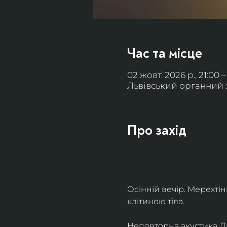
Час та місце
02 жовт. 2026 р., 21:00 –
Львівський органний за
Про захід
Осінній вечір. Мерехті
клітиною тіла. 
Неповторна акустика Льв