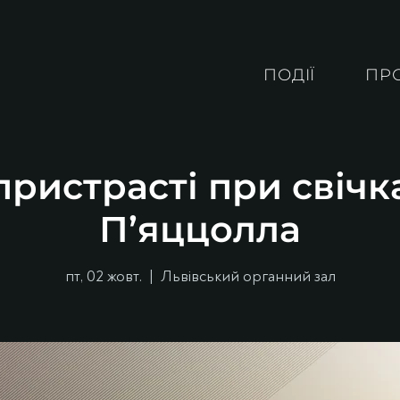
ПОДІЇ
ПР
ристрасті при свічк
П’яццолла
пт, 02 жовт.
  |  
Львівський органний зал