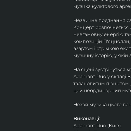
музика культового арг
Незвичне поєднання сак
Концерт розпочнеться л
невгамовну енергію танг
композицій П'яццолли, 
азартом і стрімкою експ
музичну історію, у якій 
На сцені зустрінуться м
Adamant Duo у складі Ві
талановитим піаністом
цей неординарний музи
Нехай музика цього веч
Виконавці: 
Adamant Duo (Київ): 