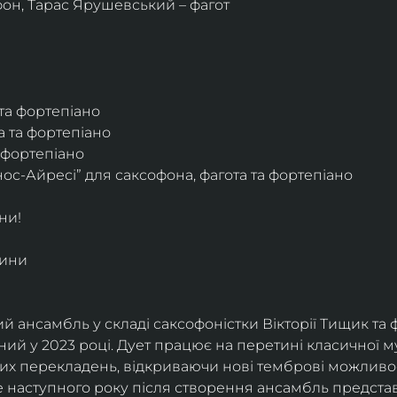
фон, Тарас Ярушевський – фагот
 та фортепіано
а та фортепіано
а фортепіано
ос-Айресі” для саксофона, фагота та фортепіано
ни!
дини
й ансамбль у складі саксофоністки Вікторії Тищик та 
ий у 2023 році. Дует працює на перетині класичної му
ких перекладень, відкриваючи нові темброві можливо
е наступного року після створення ансамбль представи