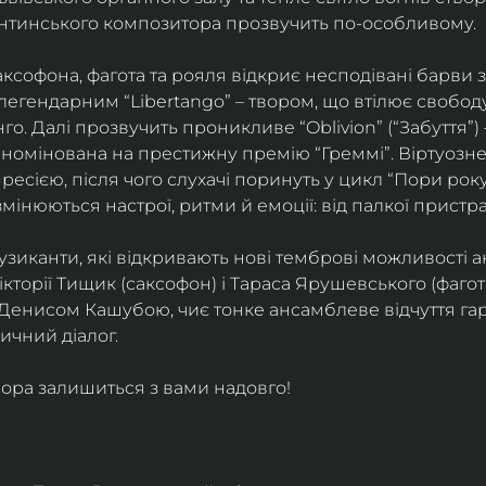
ентинського композитора прозвучить по-особливому. 
софона, фагота та рояля відкриє несподівані барви 
егендарним “Libertango” – твором, що втілює свободу,
о. Далі прозвучить проникливе “Oblivion” (“Забуття”) 
номінована на престижну премію “Греммі”. Віртуозне 
ресією, після чого слухачі поринуть у цикл “Пори року
змінюються настрої, ритми й емоції: від палкої пристрас
узиканти, які відкривають нові темброві можливості а
кторії Тищик (саксофон) і Тараса Ярушевського (фагот)
 Денисом Кашубою, чиє тонке ансамблеве відчуття га
чний діалог.
ора залишиться з вами надовго!