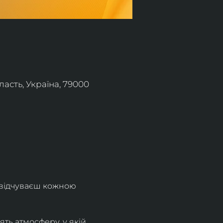
асть, Україна, 79000
 відчуваєш кожною 
ть атмосферу, у якій 