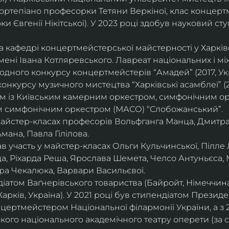
ортепіано професорки Тетяни Веркіної, клас концерт
 Євгенії Нікітської). У 2023 році здобув науковий ступ
на кафедрі концертмейстерської майстерності у Харк
імені Івана Котляревського. Лавреат національних і м
родного конкурсу концертмейстерів “Амадей” (2017, Ук
нкурсу музичного мистецтва “Харківські асамблеї” (20
ом із Київським камерним оркестром, симфонічним ор
м симфонічним оркестром (МАСО) “Слобожанський”.
 майстер-класах професорів Вольфганга Манца, Дмитр
мана, Павла Гілілова.
 участь у майстер-класах Ольги Кульчинської, Пілле Л
ца, Ріхарда Реша, Ярослава Шемета, Челсо Антуньєса,
ра Чекалюка, Варвари Васильєвої.
діатом Ваґнерівського товариства (Байройт, Німеччина
Харків, Україна). У 2021 році був стипендіатом Президе
цертмейстером Національної філармонії України, а з 
ого національного академічного театру оперети (за 