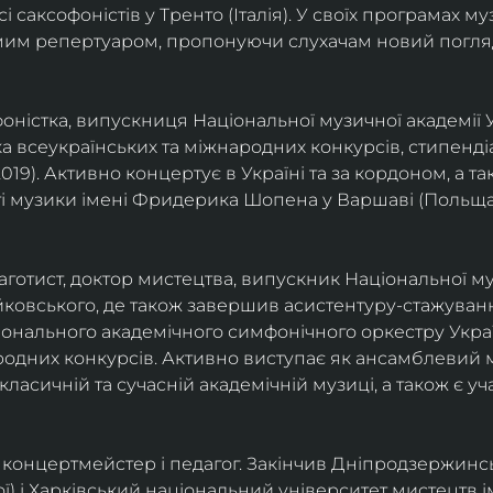
саксофоністів у Тренто (Італія). У своїх програмах м
омим репертуаром, пропонуючи слухачам новий погля
фоністка, випускниця Національної музичної академії У
а всеукраїнських та міжнародних конкурсів, стипенд
(2019). Активно концертує в Україні та за кордоном, а 
і музики імені Фридерика Шопена у Варшаві (Польща)
фаготист, доктор мистецтва, випускник Національної му
йковського, де також завершив асистентуру-стажуванн
ціонального академічного симфонічного оркестру Украї
родних конкурсів. Активно виступає як ансамблевий му
класичній та сучасній академічній музиці, а також є 
ст, концертмейстер і педагог. Закінчив Дніпродзержин
ої) і Харківський національний університет мистецтв ім