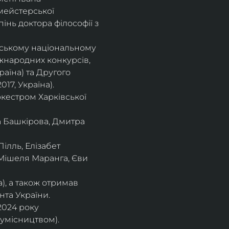
мейстерської 
інь доктора філософії з 
івському національному
іжнародних конкурсів,
раїна) та Другого
17, Україна).
кестром Харківської
а Башкірова, Дмитра
ілль, Елізабет 
 Мішеля Маранга, Єви 
), а також отримав
нта України. 
2024 року 
сумісництвом).