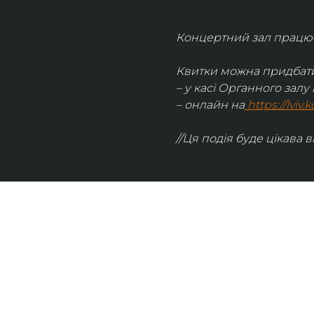
Концертний зал працює 
Квитки можна придбати
– у касі Органного залу 
– онлайн на
https://lviv
//Ця подія буде цікава в
UKRAINIAN LIVE
Наша команда з 2019 року реалізує загальнонаці
стратегію промоції української музики Ukrainian L
це: