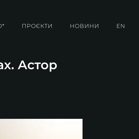
О*
ПРОЄКТИ
НОВИНИ
EN
ах. Астор