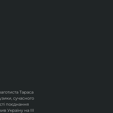
фаготиста Тараса 
зики, сучасного 
сті поєднання 
в Україну на ІІІ 