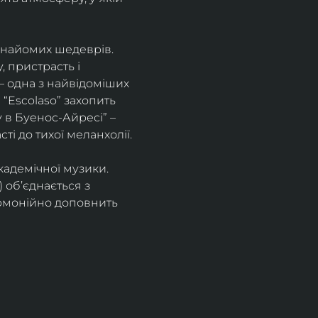
знайомих шедеврів. 
 пристрасть і 
– одна з найвідоміших 
“Escolaso” захопить 
 в Буенос-Айресі” – 
ті до тихої меланхолії. 
кадемічної музики. 
 об’єднається з 
рмонійно доповнить 