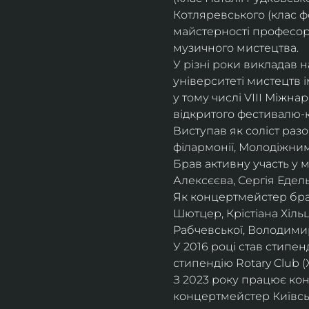
Котляревського (клас ф
майстерності професорки
музичного мистецтва.
У різні роки викладав 
університеті мистецтв 
у тому числі VIII Міжна
відкритого фестивалю-ко
Виступав як соліст раз
філармонії, Молодіжни
Брав активну участь у
Алексєєва, Сергія Едель
Як концертмейстер брав
Шютцер, Крістіана Хіль
Рабчевської, Володими
У 2016 році став стипен
стипендію Rotary Club (
З 2023 року працює кон
концертмейстер Київськ