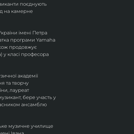
узиканти поєднують 
д на камерне 
країни імені Петра 
іатка програми Yamaha 
також продовжує 
 у класі професора 
зичної академії 
я та творчу 
ни, лауреат 
зикант, бере участь у 
учасником ансамблю 
ське музичне училище 
ені Івана 