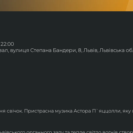
 22:00
л, вулиця Степана Бандери, 8, Львів, Львівська обл
ння свічок. Пристрасна музика Астора П`яццолли, яку
івського органного залу та тепле світло вогнів створя