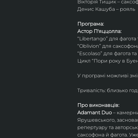
Вікторія Тищик – саксо
Денис Кашуба – рояль
Програма:
Астор П'яццолла:
“Libertango” для фагота
“Oblivion” для саксофон
“Escolaso” для фагота т
Цикл “Пори року в Буен
У програмі можливі змі
Тривалість: близько го
Про виконавців:
Adamant Duo
 – камерни
Ярушевського, заснован
репертуару та авторсь
саксофона й фагота. Уж