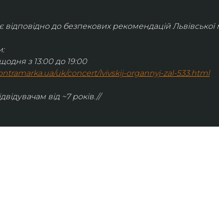
відповідно до безпекових рекомендацій Львівської м
:
щодня з 13:00 до 19:00
.kontramarka.ua/uk/concert/lvivskij-organnyj-zal-533.html
ідвідувачам від ~7 років.//
ІНФОРМАЦІЯ
ональну
команда
ive. Сьогодні
правила відвідування
як влаштовано орган