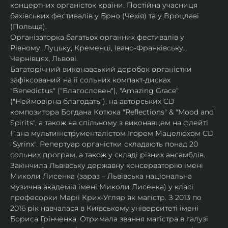
концертних органісток країни. Постійна учасниця 
бахівських фестивалів у Брно (Чехія) та у Вроцлаві 
(Польща).
Організаторка багатьох органних фестивалів у 
Рівному, Луцьку, Кременці, Івано-Франківську, 
Чернівцях, Львові.
Багаторічний виконавський доробок органістки 
зафіксований на її сольних компакт-дисках 
"Benedictus" ("Благословен"), "Amazing Grace" 
("Неймовірна благодать"), на авторських CD 
композитора Богдана Котюка "Reflections" & "Mood and 
Spirits", а також на спільному з виконавцем на флейті 
Пана мультиінструменталістом Ігорем Мацелюхом CD 
"Syrinx". Репертуар органістки складають понад 20 
сольних програм, а також у складі різних ансамблів.
Закінчила Львівську державну консерваторію імені 
Миколи Лисенка (зараз – Львівська національна 
музична академія імені Миколи Лисенка) у класі 
професорки Марії Крих-Угляр як магістр. З 2013 по 
2016 рік навчалася в Київському університеті імені 
Бориса Грінченка. Отримала звання магістра в галузі 