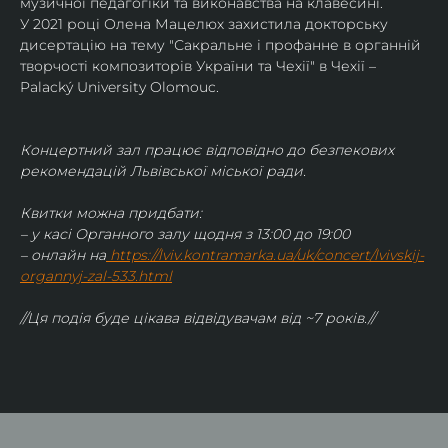
музичної педагогіки та виконавства на клавесині.
У 2021 році Олена Мацелюх захистила докторську 
дисертацію на тему "Сакральне і профанне в органній 
творчості композиторів України та Чехії" в Чехії – 
Palacký University Olomouc.
Концертний зал працює відповідно до безпекових 
рекомендацій Львівської міської ради.
Квитки можна придбати:
– у касі Органного залу щодня з 13:00 до 19:00
– онлайн на
https://lviv.kontramarka.ua/uk/concert/lvivskij-
organnyj-zal-533.html
//Ця подія буде цікава відвідувачам від ~7 років.//