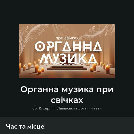
Органна музика при
свічках
сб, 15 серп.
  |  
Львівський органний зал
Час та місце