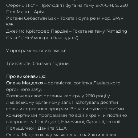
Ференц Ліст – Прелюдія і фуга на тему B-A-C-H, S. 260
Пол Манц – Арія
Йоганн Себастьян Бах – Токата і фуга ре мінор, BWV 
565
Джеймс Крістофер Пардіні – Токата на тему “Amazing 
Grace” (“Неймовірна благодать”)
У програмі можливі зміни!
Тривалість: близько години
Про виконавицю:
Олена Мацелюх – 
органістка, солістка Львівського 
органного залу.
Розпочала свою органну кар’єру у 2010 році у 
Львівському органному залі. Підготувала десятки 
сольних органних програм. Вона виступає зі своїми 
концертними програмами по всій Україні й постійно 
гастролює у Швейцарії, Німеччині, Франції, Іспанії, 
Польщі, Чехії, Данії та США.
Олена Мацелюх відома як одна з найактивніших 