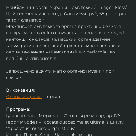
Найбільший орган України – львівський “Rieger-Kloss”. 
Цей велетень має понад пʼять тисяч труб, 68 регістрів 
та три клавіатури.
Можливості львівського органа практично безмежні, 
він вражає потужністю звучання та легкістю передачі 
найтонших нюансів. Львівський орган здатний 
затьмарити симфонічний оркестр і може полонити 
серце звучанням найвигадливіших регістрів, що 
подібні на спів ангелів.
Запрошуємо відчути магію органної музики при 
свічках!
Виконавиця:
Олена Мацелюх
 – орган
Програма:
Густав Адольф Меркель – Фантазія ре мінор, op. 176
Георг Муффат – Toccata duodecima et ultima із циклу 
“Apparatus musico-organisticus”
Йоганн Пахельбель – Чакона фа мінор