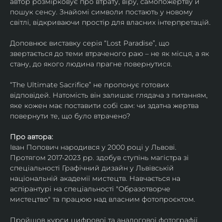
автор розмірковує про втрату, віру, самопожертву й 
пошук сенсу. Знайомі символи постають у новому 
світлі, відкриваючи простір для власних інтерпретацій.
Доповнює виставку серія “Lost Paradise”, що 
звертається до теми втраченого раю – не як місця, а як 
стану, до якого людина прагне повернутися.
“The Ultimate Sacrifice” не пропонує готових 
відповідей. Натомість він залишає глядача з питанням, 
яке кожен має поставити собі сам: чи здатна жертва 
повернути те, що було втрачено?
Про автора:
Іван Попович народився у 2000 році у Львові. 
Протягом 2017-2023 рр. здобув ступінь магістра зі 
спеціальності Графічний дизайн у Львівській 
національній академії мистецтв. Навчається на 
аспірантурі на спеціальності "Образотворче 
мистецтво" та працюю над власним фотопроєктом.
Пройшов курси цифрової та аналогової фотографії. 