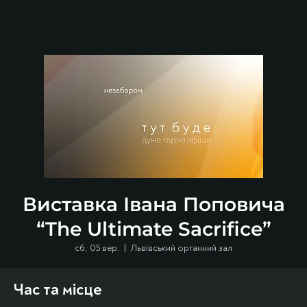
Виставка Івана Поповича
“The Ultimate Sacrifice”
сб, 05 вер.
  |  
Львівський органний зал
Час та місце