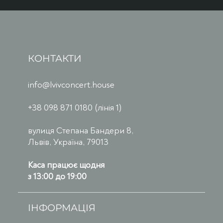
КОНТАКТИ
info@lvivconcert.house
+38 098 871 0180 (лінія 1)
вулиця Степана Бандери 8,
Львів, Україна, 79013
Каса працює щодня
з 13:00 до 19:00
ІНФОРМАЦІЯ