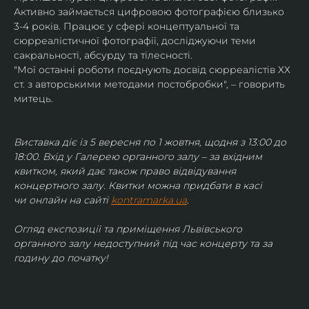
Активно займається цифровою фотографією близько 
3-4 років. Працює у сфері концептуальної та 
сюрреалістичної фотографії, досліджуючи теми 
сакральності, абсурду та тілесності.
"Мої останні роботи поєднують досвід сюрреалістів ХХ 
ст. з авторськими методами постобробки", – говорить 
митець.
Виставка діє із 5 вересня по 1 жовтня, щодня з 13:00 до 
18:00. Вхід у Галерею органного залу – за вхідним 
квитком, який дає також право відвідування 
концертного залу. Квитки можна придбати в касі 
чи онлайн на сайті 
kontramarka.ua
.
Огляд експозиції та приміщення Львівського 
органного залу недоступний під час концерту та за 
годину до початку!