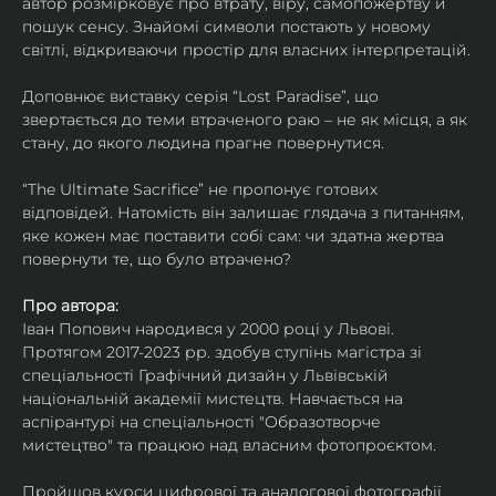
автор розмірковує про втрату, віру, самопожертву й 
пошук сенсу. Знайомі символи постають у новому 
світлі, відкриваючи простір для власних інтерпретацій.
Доповнює виставку серія “Lost Paradise”, що 
звертається до теми втраченого раю – не як місця, а як 
стану, до якого людина прагне повернутися.
“The Ultimate Sacrifice” не пропонує готових 
відповідей. Натомість він залишає глядача з питанням, 
яке кожен має поставити собі сам: чи здатна жертва 
повернути те, що було втрачено?
Про автора:
Іван Попович народився у 2000 році у Львові. 
Протягом 2017-2023 рр. здобув ступінь магістра зі 
спеціальності Графічний дизайн у Львівській 
національній академії мистецтв. Навчається на 
аспірантурі на спеціальності "Образотворче 
мистецтво" та працюю над власним фотопроєктом.
Пройшов курси цифрової та аналогової фотографії. 