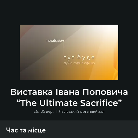
Виставка Івана Поповича
“The Ultimate Sacrifice”
сб, 05 вер.
  |  
Львівський органний зал
Час та місце