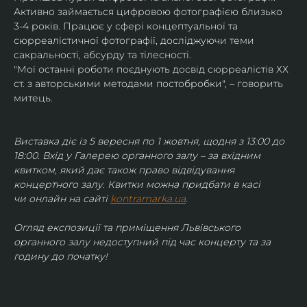
Активно займається цифровою фотографією близько 
3-4 років. Працює у сфері концептуальної та 
сюрреалістичної фотографії, досліджуючи теми 
сакральності, абсурду та тілесності.
"Мої останні роботи поєднують досвід сюрреалістів ХХ 
ст. з авторськими методами постобробки", – говорить 
митець.
Виставка діє із 5 вересня по 1 жовтня, щодня з 13:00 до 
18:00. Вхід у Галерею органного залу – за вхідним 
квитком, який дає також право відвідування 
концертного залу. Квитки можна придбати в касі 
чи онлайн на сайті 
kontramarka.ua
.
Огляд експозиції та приміщення Львівського 
органного залу недоступний під час концерту та за 
годину до початку!