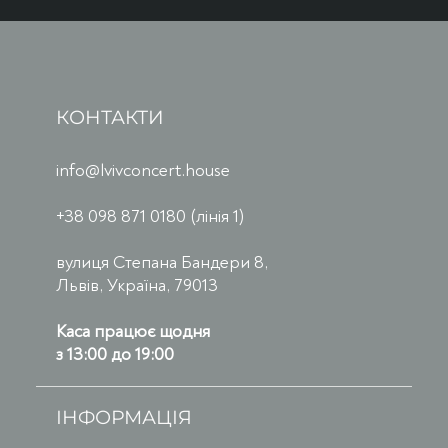
КОНТАКТИ
info@lvivconcert.house
+38 098 871 0180 (лінія 1)
вулиця Степана Бандери 8,
Львів, Україна, 79013
Каса працює щодня
з 13:00 до 19:00
ІНФОРМАЦІЯ