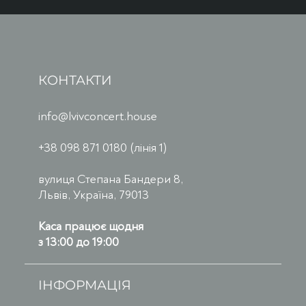
КОНТАКТИ
info@lvivconcert.house
+38 098 871 0180 (лінія 1)
вулиця Степана Бандери 8,
Львів, Україна, 79013
Каса працює щодня
з 13:00 до 19:00
ІНФОРМАЦІЯ