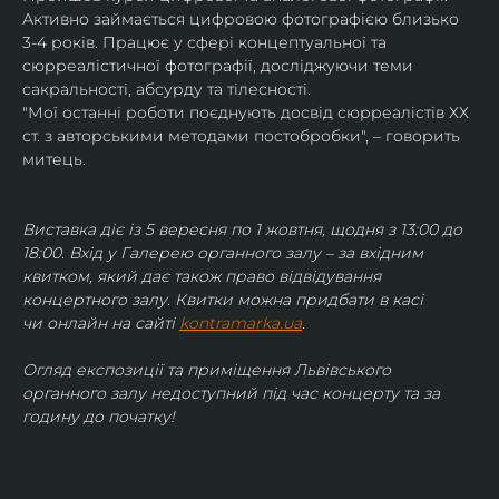
Активно займається цифровою фотографією близько 
3-4 років. Працює у сфері концептуальної та 
сюрреалістичної фотографії, досліджуючи теми 
сакральності, абсурду та тілесності.
"Мої останні роботи поєднують досвід сюрреалістів ХХ 
ст. з авторськими методами постобробки", – говорить 
митець.
Виставка діє із 5 вересня по 1 жовтня, щодня з 13:00 до 
18:00. Вхід у Галерею органного залу – за вхідним 
квитком, який дає також право відвідування 
концертного залу. Квитки можна придбати в касі 
чи онлайн на сайті 
kontramarka.ua
.
Огляд експозиції та приміщення Львівського 
органного залу недоступний під час концерту та за 
годину до початку!