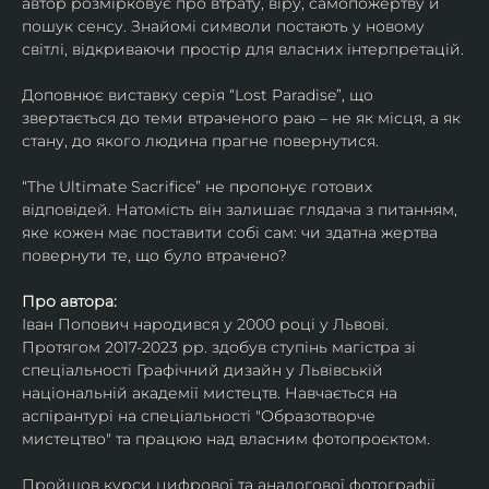
автор розмірковує про втрату, віру, самопожертву й 
пошук сенсу. Знайомі символи постають у новому 
світлі, відкриваючи простір для власних інтерпретацій.
Доповнює виставку серія “Lost Paradise”, що 
звертається до теми втраченого раю – не як місця, а як 
стану, до якого людина прагне повернутися.
“The Ultimate Sacrifice” не пропонує готових 
відповідей. Натомість він залишає глядача з питанням, 
яке кожен має поставити собі сам: чи здатна жертва 
повернути те, що було втрачено?
Про автора:
Іван Попович народився у 2000 році у Львові. 
Протягом 2017-2023 рр. здобув ступінь магістра зі 
спеціальності Графічний дизайн у Львівській 
національній академії мистецтв. Навчається на 
аспірантурі на спеціальності "Образотворче 
мистецтво" та працюю над власним фотопроєктом.
Пройшов курси цифрової та аналогової фотографії. 