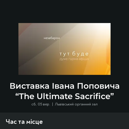
Виставка Івана Поповича
“The Ultimate Sacrifice”
сб, 05 вер.
  |  
Львівський органний зал
Час та місце