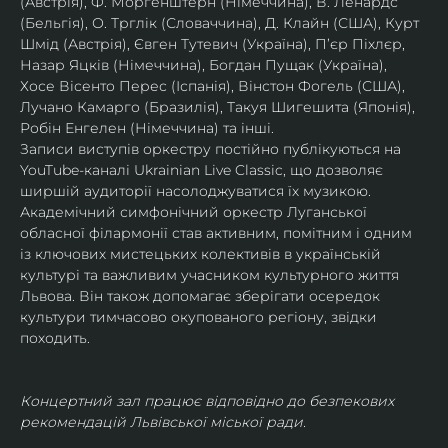
(Австрія), Ф. Моргенштерн (Німеччина), В. Ленардс 
(Бельгія), О. Трглік (Словаччина), Д. Клайн (США), Курт 
Шмід (Австрія), Євген Тутевич (Україна), П’єр Піхлєр, 
Назар Яцків (Німеччина), Богдан Пущак (Україна), 
Хосе Вісенто Перес (Іспанія), Вінстон Фогель (США), 
Лучано Камарго (Бразилія), Такуя Шигешита (Японія), 
Робін Енгелен (Німеччина) та інші.
Записи виступів оркестру постійно публікуються на 
YouTube-каналі Ukrainian Live Classic, що дозволяє 
ширшій аудиторії насолоджуватися їх музикою​.
Академічний симфонічний оркестр Луганської 
обласної філармонії став активним, помітним і одним 
із ключових мистецьких колективів в українській 
культурі та важливим учасником культурного життя 
Львова. Він також допомагає зберігати осередок 
культури тимчасово окупованого регіону, звідки 
походить.
Концертний зал працює відповідно до безпекових 
рекомендацій Львівської міської ради.