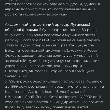
кошти вдалося закупити автомобілі, дрони, здійснити 
адре​​сну допомогу тим, хто ​​по​​страждав від війни з 
росією та українським захисникам. 
Академічний симфонічний оркестр Луганської 
обласної філармонії
 був створений понад 80 років 
тому і став ключовим осередком музичного життя 
регіону. Протягом 1960–80-х років на сцені філармонії 
ставили відомі опери, такі як "Травіата" Джузеппе 
Верді та "Севільський цирульник"Джоаккіно Россіні. 
Оркестр завжди приділяв велику увагу українській 
академічній музиці, популяризуючи твори видатних 
українських композиторів, таких як Андрій 
Штогаренко, Мирослав Скорик, Ігор Карабиць та 
багато інших.
У 1990-ті роки оркестр успішно гастролював Україною, 
а з 1999 року розпочав міжнародні турне, виступаючи в 
Італії, Іспанії, Австрії, Швеції, Бельгії, Франції, 
Німеччині, Данії, Японії, Китаї та Норвегії. У 2002 році 
колектив очолив австрійський диригент і композитор 
Курт Шмід, завдяки якому почався новий етап 