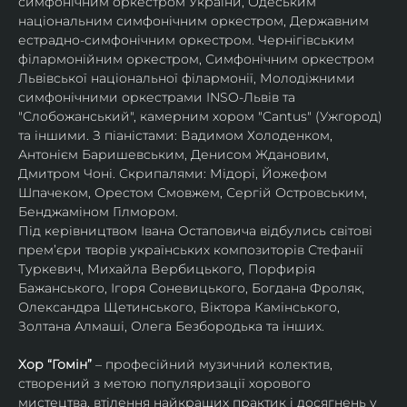
симфонічним оркестром України, Одеським 
національним симфонічним оркестром, Державним 
естрадно-симфонічним оркестром. Чернігівським 
філармонійним оркестром, Симфонічним оркестром 
Львівської національної філармонії, Молодіжними 
симфонічними оркестрами INSO-Львів та 
"Слобожанський", камерним хором "Cantus" (Ужгород) 
та іншими. З піаністами: Вадимом Холоденком, 
Антонієм Баришевським, Денисом Ждановим, 
Дмитром Чоні. Скрипалями: Мідорі, Йожефом 
Шпачеком, Орестом Смовжем, Сергій Островським, 
Бенджаміном Гілмором.
Під керівництвом Івана Остаповича відбулись світові 
прем’єри творів українських композиторів Стефанії 
Туркевич, Михайла Вербицького, Порфирія 
Бажанського, Ігоря Соневицького, Богдана Фроляк, 
Олександра Щетинського, Віктора Камінського, 
Золтана Алмаші, Олега Безбородька та інших.
Хор “Гомін” 
– професійний музичний колектив, 
створений з метою популяризації хорового 
мистецтва, втілення найкращих практик і досягнень у 