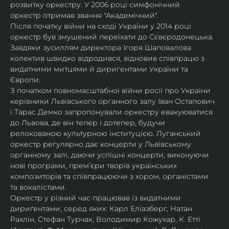
розвитку оркестру. У 2006 році симфонічний 
оркестр отримав звання "Академічний".
Після початку війни на сході України у 2014 році 
оркестр був змушений переїхати до Сєвєродонецька. 
Завдяки зусиллям директора Ігоря Шаповалова 
колектив швидко відродився, відновив співпрацю з 
видатними митцями й диригентами України та 
Європи.
З початком повномасштабної війни росії про України 
керівники Львівського органного залу Іван Остапович 
і Тарас Демко запропонували оркестру евакуюватися 
до Львова, де він тепер і дотепер, будучи 
релокованою культурною інституцією. Луганський 
оркестр регулярно дає концерти у Львівському 
органному залі, даючи успішні концерти, виконуючи 
нові програми, прем’єри творів українських 
композиторів та співпрацюючи з хором, органістами 
та вокалістами.
Оркестр у різний час працював із видатними 
дириґентами, серед яких: Карл Еліазберг, Натан 
Рахлін, Стефан Турчак, Володимир Кожухар, К. Етті 