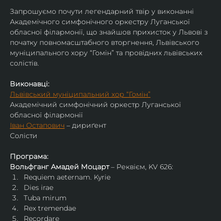
Запрошуємо почути легендарний твір у виконанні 
Академічного симфонічного оркестру Луганської 
обласної філармонії, що знайшов прихисток у Львові з 
початку повномасштабного вторгнення, Львівського 
муніципального хору “Гомін” та провідних львівських 
солістів.
Виконавці:
Львівський муніципальний хор “Гомін”
Академічний симфонічний оркестр Луганської 
обласної філармонії
Іван Остапович
 – дириґент
Солісти
Програма:
Вольфганг Амадей Моцарт
 – Реквієм, KV 626:
Requiem aeternam. Kyrie
Dies irae
Tuba mirum
Rex tremendae
Recordare