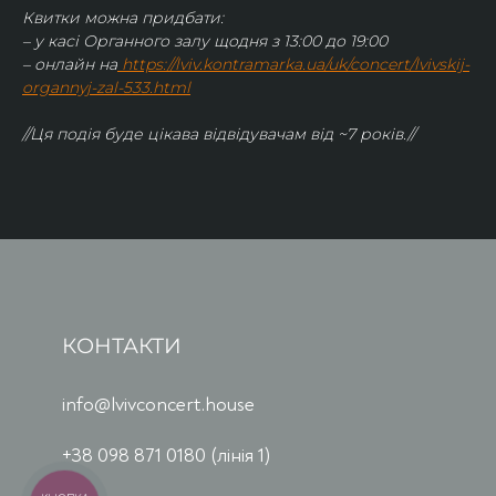
Квитки можна придбати:
– у касі Органного залу щодня з 13:00 до 19:00
– онлайн на
https://lviv.kontramarka.ua/uk/concert/lvivskij-
organnyj-zal-533.html
//Ця подія буде цікава відвідувачам від ~7 років.//
КОНТАКТИ
info@lvivconcert.house
+38 098 871 0180 (лінія 1)