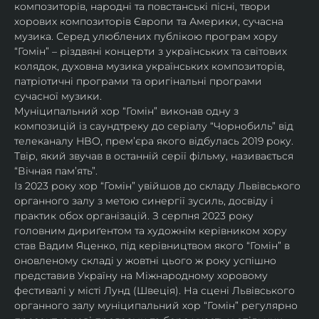
композиторів, народні та повстанські пісні, твори 
хорових композиторів Європи та Америки, сучасна 
музика. Серед улюблених публікою програм хору 
“Гомін” – різдвяні концерти з українських та світових 
колядок, духовна музика українських композиторів, 
патріотичні програми та оригінальні програми 
сучасної музики. 
Муніципальний хор “Гомін” виконав одну з 
композицій із саундтреку до серіалу “Чорнобиль” від 
телеканалу HBO, премʼєра якого відбулась 2019 року. 
Твір, який звучав в останній серії фільму, називається 
“Вічная пам’ять”.
Із 2023 року хор “Гомін” увійшов до складу Львівського 
органного залу з метою синергії зусиль, досвіду і 
практик обох організацій. З серпня 2023 року 
головним дириґентом та художнім керівником хору 
став Вадим Яценко, під керівництвом якого “Гомін” в 
оновленому складі у жовтні цього ж року успішно 
представив Україну на Міжнародному хоровому 
фестивалі у місті Лунд (Швеція). На сцені Львівського 
органного залу муніципальний хор “Гомін” регулярно 