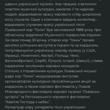
царині української музики. Хор працює з великим 
пластом музичної культури, оживляє її та надихає 
людей, відкриваючи красу хорового співу широкому 
колу слухачів. Одне з ключових завдань колективу – 
відкривати слухачам красу української пісні. 
Львівський хор “Гомін” був заснований 1988 року при 
обласному відділенні Музичного товариства України. 
За свою понад 30-річну історію хор “Гомін” провів 
десятки успішних виступів в Україні та за кордоном, 
популяризуючи українську хорову музику (у США, 
Франції, Німеччині, Австрії, Польщі, Чехії, 
Великобританії, Сербії, Румунії, Іспанії, Швеції), ставав 
лауреатом численних хорових конкурсів.
Спільно з Управлінням культури Львівської міської 
ради хор “Гомін” неодноразово виступав 
організатором культурно-просвітницьких акцій за 
кордоном, а також хорових фестивалів у Львові: 
Міжнародного фестивалю хорової музики “Львівські 
зустрічі” та Регіонального хорового фестивалю 
“Хваліте Господа з небес”.
Репертуар хору складають пісні українських 