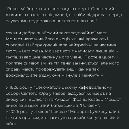
“Реквієм” бореться з таємницею смерті. Створений 
людиною на краю свідомості, він ніби відкриває перед 
слухачами подорож від непевності до надії.
Узявши добре знайомий текст заупокійної меси, 
Моцарт наповнив його емоціями, які вражають і 
сьогодні. Найпрекрасніша та найтрагічніша частина 
твору – Lacrimosa. Моцарт встиг написати лише вісім 
тактів, завершив частину його учень. Проте в цьому і 
полягає символізм: життя генія закінчується, але його 
справу мають продовжувати інші, хай не так 
досконало, але зʼєднуючи минуле з майбутнім.
У 1826 році у греко-католицькому кафедральному 
соборі Святого Юра у Львові відбувся концерт, на 
якому син Вольфганга Амадея, Франц Ксавер Моцарт 
виконав знаменитий батьківський “Реквієм”.
У 2026 році у Львові “Реквієм” Моцарта буде звучати в 
памʼять про всіх, хто загинув на російсько-українській 
війні. 