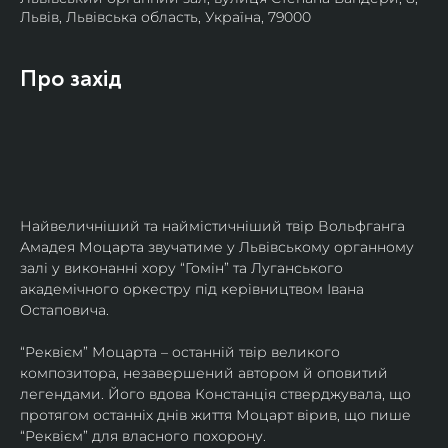
Львів, Львівська область, Україна, 79000
Про захід
Найвеличніший та наймістичніший твір Вольфганга 
Амадея Моцарта звучатиме у Львівському органному 
залі у виконанні хору “Гомін” та Луганського 
академічного оркестру під керівництвом Івана 
Остаповича.
“Реквієм” Моцарта – останній твір великого 
композитора, незавершений автором й оповитий 
легендами. Його вдова Констанція стверджувала, що 
протягом останніх днів життя Моцарт вірив, що пише 
“Реквієм” для власного похорону.