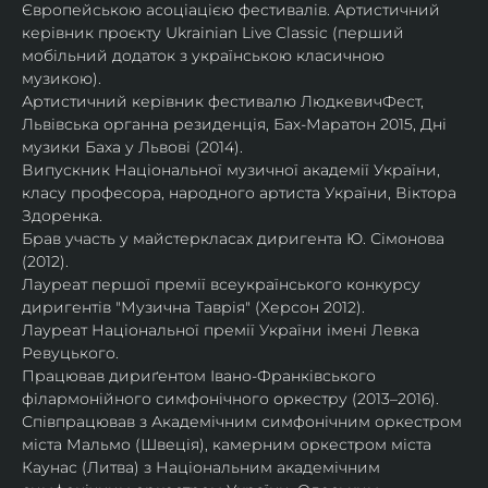
Європейською асоціацією фестивалів. Артистичний 
керівник проєкту Ukrainian Live Classic (перший 
мобільний додаток з українською класичною 
музикою).
Артистичний керівник фестивалю ЛюдкевичФест, 
Львівська органна резиденція, Бах-Маратон 2015, Дні 
музики Баха у Львові (2014).
Випускник Національної музичної академії України, 
класу професора, народного артиста України, Віктора 
Здоренка.
Брав участь у майстеркласах диригента Ю. Сімонова 
(2012).
Лауреат першої премії всеукраїнського конкурсу 
диригентів "Музична Таврія" (Херсон 2012).
Лауреат Національної премії України імені Левка 
Ревуцького.
Працював дириґентом Івано-Франківського 
філармонійного симфонічного оркестру (2013–2016).
Співпрацював з Академічним симфонічним оркестром 
міста Мальмо (Швеція), камерним оркестром міста 
Каунас (Литва) з Національним академічним 