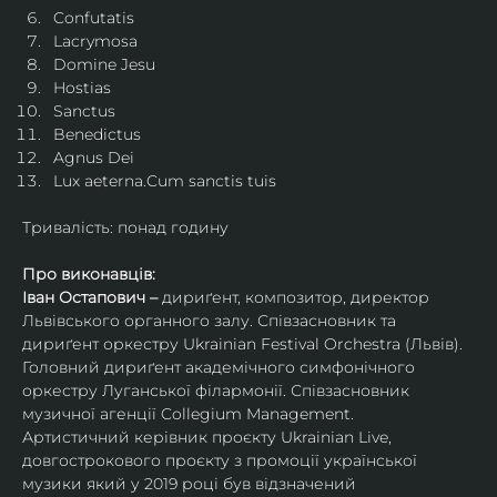
Confutatis
Lacrymosa
Domine Jesu
Hostias
Sanctus
Benedictus
Agnus Dei
Lux aeterna.Cum sanctis tuis
Тривалість: понад годину
Про виконавців:
Іван Остапович – 
дириґент, композитор, директор 
Львівського органного залу. Співзасновник та 
дириґент оркестру Ukrainian Festival Orchestra (Львів). 
Головний дириґент академічного симфонічного 
оркестру Луганської філармонії. Співзасновник 
музичної агенції Collegium Management.
Артистичний керівник проєкту Ukrainian Live, 
довгострокового проєкту з промоції української 
музики який у 2019 році був відзначений 