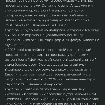
презентує нові програми та бере участь у спільних 
проєктах з солістами Органного залу, Академічним 
симфонічним оркестром Луганської обласної 
філармонії, а також запрошеними дириґентами. 
Записи з виступів хору регулярно зʼявляються на 
YouTube-каналі Ukrainian Live Classic.
Хор “Гомін” було визнано найкращим хором 2024 року 
в Україні за версією Національного рейтингу 
інформаційної агенції “Укрінформ” "Інфобум-Класична 
Музика 2024".
У 2025 році хор здійснив справжній національний 
прорив – його концертна програма українських 
ретро-пісень “Цей хор, цей хор мені щоночі сниться” 
стала бестселером. Хор дав два аншлагові тури 
Україною з цією програмою, а також тур країнами 
Європи. З успіхом пройшов  всеукраїнський тур з 
різдвяною програмою. У 2026 році заплановані тури 
Європою та Північною Америкою.
Хор “Гомін” разом із партнерами бере участь у 
численних благодійних проєктах, підтримуючи Сили 
Безпеки й Оборони України. У 2025 році на концертах 
хору було здійснено зборів на понад 20 млн грн. На ці 