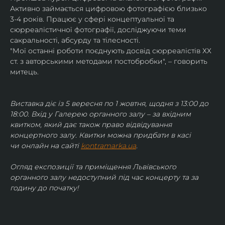
Активно займається цифровою фотографією близько 
3-4 років. Працює у сфері концептуальної та 
сюрреалістичної фотографії, досліджуючи теми 
сакральності, абсурду та тілесності.
"Мої останні роботи поєднують досвід сюрреалістів ХХ 
ст. з авторськими методами постобробки", – говорить 
митець.
Виставка діє із 5 вересня по 1 жовтня, щодня з 13:00 до 
18:00. Вхід у Галерею органного залу – за вхідним 
квитком, який дає також право відвідування 
концертного залу. Квитки можна придбати в касі 
чи онлайн на сайті 
kontramarka.ua
.
Огляд експозиції та приміщення Львівського 
органного залу недоступний під час концерту та за 
годину до початку!