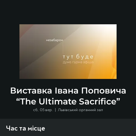
Виставка Івана Поповича
“The Ultimate Sacrifice”
сб, 05 вер.
  |  
Львівський органний зал
Час та місце