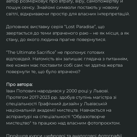
автор розмірковує про втрату, віру, самопожертву й 
пошук сенсу. Знайомі символи постають у новому 
світлі, відкриваючи простір для власних інтерпретацій.
Доповнює виставку серія “Lost Paradise”, що 
звертається до теми втраченого раю – не як місця, а як 
стану, до якого людина прагне повернутися.
“The Ultimate Sacrifice” не пропонує готових 
відповідей. Натомість він залишає глядача з питанням, 
яке кожен має поставити собі сам: чи здатна жертва 
повернути те, що було втрачено?
Про автора:
Іван Попович народився у 2000 році у Львові. 
Протягом 2017-2023 рр. здобув ступінь магістра зі 
спеціальності Графічний дизайн у Львівській 
національній академії мистецтв. Навчається на 
аспірантурі на спеціальності "Образотворче 
мистецтво" та працюю над власним фотопроєктом.
Пройшов курси цифрової та аналогової фотографії. 