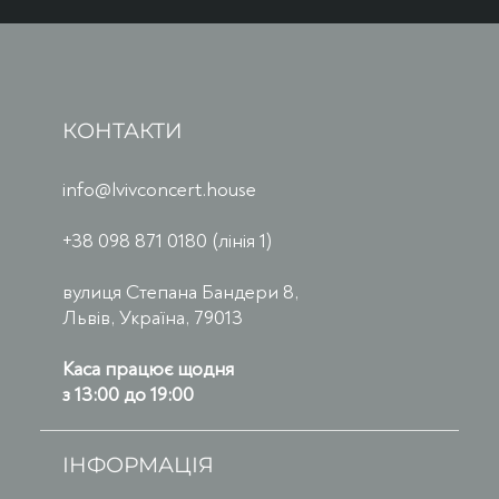
КОНТАКТИ
info@lvivconcert.house
+38 098 871 0180 (лінія 1)
вулиця Степана Бандери 8,
Львів, Україна, 79013
Каса працює щодня
з 13:00 до 19:00
ІНФОРМАЦІЯ